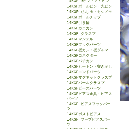
14KGF 9ピン・アイピン
14KGFボールピン・丸ピン
14KGFつぶし玉・カシメ玉
14KGFボールチップ
14KGF引き輪
14KGFカニカン
14KGF クラスプ
14KGFマンテル
14KGFフックパーツ
14KGF板カン・板ダルマ
14KGFコネクター
14KGFバチカン
14KGFヒートン・突き刺し
14KGFエンドパーツ
14KGFマグネットクラスプ
14KGFパールクラスプ
14KGFビーズパーツ
14KGFピアス金具・ピアス
パーツ
14KGF ピアスフックパー
ツ
14KGFポストピアス
14KGF フープピアスパー
ツ