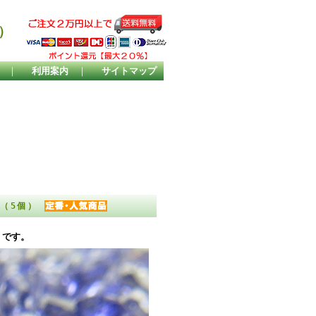
）
｜
利用案内
｜
サイトマップ
ト（5個）
）です。