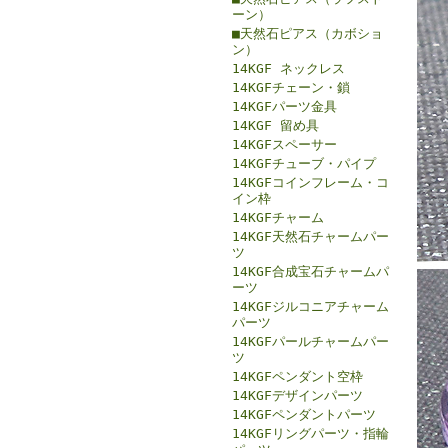
ーン）
■天然石ピアス（カボショ
ン）
14KGF ネックレス
14KGFチェーン・鎖
14KGFパーツ金具
14KGF 留め具
14KGFスペーサー
14KGFチューブ・パイプ
14KGFコインフレーム・コ
イン枠
14KGFチャーム
14KGF天然石チャームパー
ツ
14KGF合成宝石チャームパ
ーツ
14KGFジルコニアチャーム
パーツ
14KGFパールチャームパー
ツ
14KGFペンダント空枠
14KGFデザインパーツ
14KGFペンダントパーツ
14KGFリングパーツ・指輪