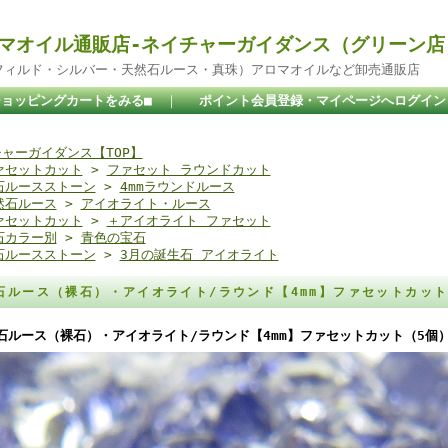
マオイル通販店-ネイチャーガイダンス（グリーン店
ドフィルド・シルバー・天然石ルース・真珠）アロマオイルなど卸売通販店
ショッピングカートをみる■
｜
ポイント会員登録・マイページへログイン
ャーガイダンス【TOP】
ァセットカット
>
ファセット ラウンドカット
石ルースストーン
>
4mmラウンドルース
然石ルース
>
アイオライト・ルース
ァセットカット
>
＋アイオライト ファセット
石カラー別
>
青色の宝石
石ルースストーン
>
3月の誕生石 アイオライト
石ルース（裸石）・アイオライト/ラウンド【4mm】ファセットカッ
石ルース（裸石）・アイオライト/ラウンド【4mm】ファセットカット（5個