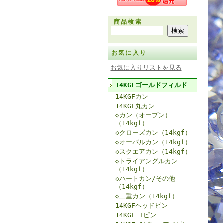
商品検索
お気に入り
お気に入りリストを見る
14KGFゴールドフィルド
14KGFカン
14KGF丸カン
◇カン（オープン）
（14kgf）
◇クローズカン（14kgf）
◇オーバルカン（14kgf）
◇スクエアカン（14kgf）
◇トライアングルカン
（14kgf）
◇ハートカン/その他
（14kgf）
◇二重カン（14kgf）
14KGFヘッドピン
14KGF Tピン