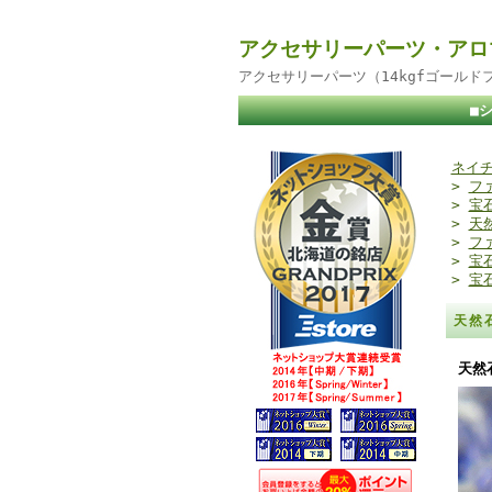
アクセサリーパーツ・アロ
アクセサリーパーツ（14kgfゴール
■
ネイチ
>
フ
>
宝
>
天
>
フ
>
宝
>
宝
天然
天然