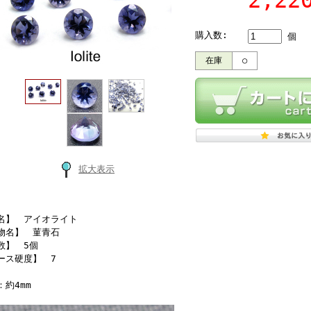
2,2
購入数:
個
在庫
○
拡大表示
名】 アイオライト
物名】 菫青石
数】 5個
ース硬度】 7
：約4mm