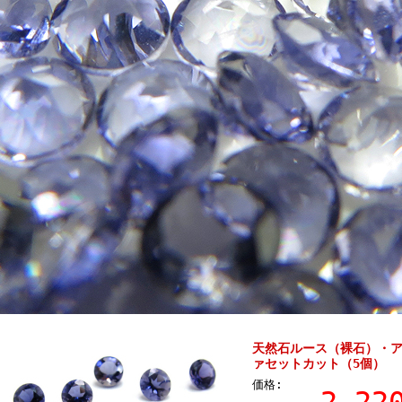
天然石ルース（裸石）・ア
ァセットカット（5個）
価格: