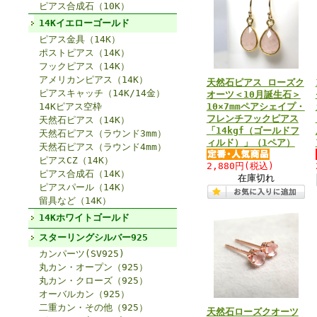
ピアス合成石（10K）
14Kイエローゴールド
ピアス金具（14K）
ポストピアス（14K）
フックピアス（14K）
アメリカンピアス（14K）
天然石ピアス ローズク
ピアスキャッチ（14K/14金）
オーツ＜10月誕生石＞
14Kピアス空枠
10×7mmペアシェイプ・
フレンチフックピアス
天然石ピアス（14K）
「14kgf（ゴールドフ
天然石ピアス（ラウンド3mm）
ィルド）」（1ペア）
天然石ピアス（ラウンド4mm）
ピアスCZ（14K）
2,880円
(税込)
ピアス合成石（14K）
在庫切れ
ピアスパール（14K）
留具など（14K）
14Kホワイトゴールド
スターリングシルバー925
カンパーツ(SV925)
丸カン・オープン（925）
丸カン・クローズ（925）
オーバルカン（925）
二重カン・その他（925）
天然石ローズクオーツ