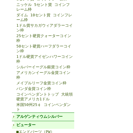
ニッケル 5セント貨 コインフ
レーム枠
ダイム 10セント貨 コインフレ
ーム枠
1ドル貨サカガウィアダラーコイ
ン枠
25セント硬貨クォーターコイン
枠
50セント硬貨ハーフダラーコイ
ン枠
1ドル硬貨アイゼンハワーコイン
枠
シルバーイーグル銀貨コイン枠
アメリカンイーグル金貨コイン
枠
メイプルリーフ金貨コイン枠
パンダ金貨コイン枠
コインペンダントトップ 大統領
硬貨アメリカ1ドル
米国50州25￠ コインペンダン
ト
アルゲンティウムシルバー
ピューター
■エンドパーツ（PW）