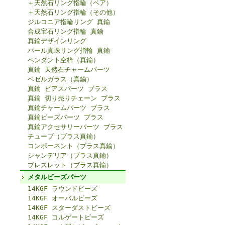
＋天然石リング指輪（ペア）
＋天然石リング指輪（その他）
ジルコニア指輪リング 真鍮
合成宝石リング指輪 真鍮
真鍮デザインリング
パール真珠リング指輪 真鍮
ペンダント空枠（真鍮）
真鍮 天然石チャームパーツ
ベゼルガラス（真鍮）
真鍮 ピアスパーツ ブラス
真鍮 切り売りチェーン ブラス
真鍮チャームパーツ ブラス
真鍮ビーズパーツ ブラス
真鍮アクセサリーパーツ ブラス
チューブ（ブラス真鍮）
コンポーネント（ブラス真鍮）
シャンデリア（ブラス真鍮）
ブレスレット（ブラス真鍮）
メタルビーズパーツ
14KGF ラウンドビーズ
14KGF オーバルビーズ
14KGF スターダストビーズ
14KGF コルゲートビーズ