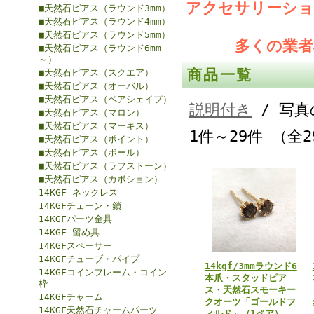
アクセサリーショ
■天然石ピアス（ラウンド3mm）
■天然石ピアス（ラウンド4mm）
■天然石ピアス（ラウンド5mm）
多くの業
■天然石ピアス（ラウンド6mm
～）
商品一覧
■天然石ピアス（スクエア）
■天然石ピアス（オーバル）
■天然石ピアス（ペアシェイプ）
説明付き
/ 写真
■天然石ピアス（マロン）
■天然石ピアス（マーキス）
1件～29件 （全
■天然石ピアス（ポイント）
■天然石ピアス（ボール）
■天然石ピアス（ラフストーン）
■天然石ピアス（カボション）
14KGF ネックレス
14KGFチェーン・鎖
14KGFパーツ金具
14KGF 留め具
14KGFスペーサー
14KGFチューブ・パイプ
14kgf/3mmラウンド6
14KGFコインフレーム・コイン
本爪・スタッドピア
枠
ス・天然石スモーキー
14KGFチャーム
クオーツ「ゴールドフ
14KGF天然石チャームパーツ
ィルド」（1ペア）