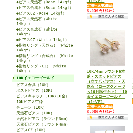
（1ペア）
◆ピアス天然石（Rose 14kgf）
◆ピアス合成石（Rose 14kgf）
3,550円
(税込)
◆ピアスCZ（Rose 14kgf）
●ピアス天然石（White
14kgf）
●ピアス合成石（White
14kgf）
●ピアスCZ（White 14kgf）
●指輪リング（天然石）（White
14kgf）
●指輪リング（合成石）（White
14kgf）
●指輪リング（CZ）（White
14kgf）
10K/4mmラウンド6本
爪・スタッドピアス
10Kイエローゴールド
（立て爪ピアス）・天
ピアス金具（10K）
然石（ローズクオーツ
ポストピアス（10K）
＜10月誕生石＞）「10
ピアスキャッチ（10K/10金）
金イエローゴールド」
10Kピアス空枠
（1ペア）
チェーン（10K）
3,980円
(税込)
天然石ピアス（10K）
天然石ピアス（ラウンド3mm）
天然石ピアス（ラウンド4mm）
ピアスCZ（10K）