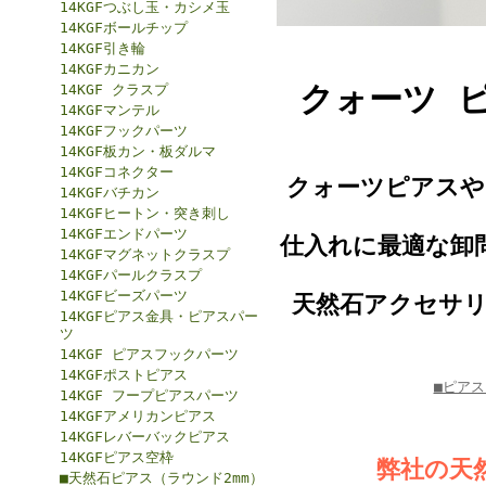
14KGFつぶし玉・カシメ玉
14KGFボールチップ
14KGF引き輪
14KGFカニカン
クォーツ 
14KGF クラスプ
14KGFマンテル
14KGFフックパーツ
14KGF板カン・板ダルマ
14KGFコネクター
クォーツピアスや
14KGFバチカン
14KGFヒートン・突き刺し
14KGFエンドパーツ
仕入れに最適な卸問
14KGFマグネットクラスプ
14KGFパールクラスプ
14KGFビーズパーツ
天然石アクセサ
14KGFピアス金具・ピアスパー
ツ
14KGF ピアスフックパーツ
14KGFポストピアス
■ピア
14KGF フープピアスパーツ
14KGFアメリカンピアス
14KGFレバーバックピアス
14KGFピアス空枠
弊社の天
■天然石ピアス（ラウンド2mm）