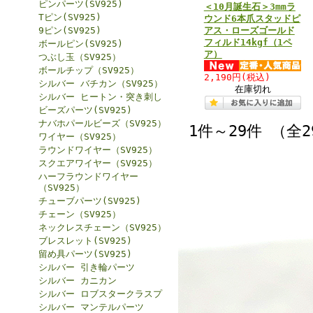
ピンパーツ(SV925)
＜10月誕生石＞3mmラ
Tピン(SV925)
ウンド6本爪スタッドピ
9ピン(SV925)
アス・ローズゴールド
フィルド14kgf（1ペ
ボールピン(SV925)
ア）
つぶし玉（SV925）
ボールチップ（SV925）
2,190円
(税込)
シルバー バチカン（SV925）
在庫切れ
シルバー ヒートン・突き刺し
ビーズパーツ(SV925)
ナバホパールビーズ（SV925）
1件～29件 （全
ワイヤー（SV925）
ラウンドワイヤー（SV925）
スクエアワイヤー（SV925）
ハーフラウンドワイヤー
（SV925）
チューブパーツ(SV925)
チェーン（SV925）
ネックレスチェーン（SV925）
ブレスレット(SV925)
留め具パーツ(SV925)
シルバー 引き輪パーツ
シルバー カニカン
シルバー ロブスタークラスプ
シルバー マンテルパーツ