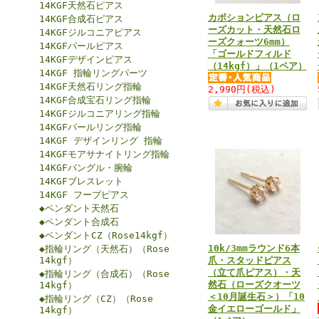
14KGF天然石ピアス
カボションピアス（ロ
14KGF合成石ピアス
ーズカット・天然石ロ
14KGFジルコニアピアス
ーズクォーツ6mm）
14KGFパールピアス
「ゴールドフィルド
14KGFデザインピアス
（14kgf）」（1ペア）
14KGF 指輪リングパーツ
14KGF天然石リング指輪
2,990円
(税込)
14KGF合成宝石リング指輪
14KGFジルコニアリング指輪
14KGFパールリング指輪
14KGF デザインリング 指輪
14KGFモアサナイトリング指輪
14KGFバングル・腕輪
14KGFブレスレット
14KGF フープピアス
◆ペンダント天然石
◆ペンダント合成石
◆ペンダントCZ（Rose14kgf）
10k/3mmラウンド6本
◆指輪リング（天然石）（Rose
14kgf）
爪・スタッドピアス
（立て爪ピアス）・天
◆指輪リング（合成石）（Rose
然石（ローズクオーツ
14kgf）
＜10月誕生石＞）「10
◆指輪リング（CZ）（Rose
金イエローゴールド」
14kgf）