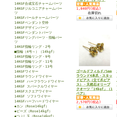
14KGF合成宝石チャームパーツ
14KGFジルコニアチャームパー
1,840円
(税込)
ツ
在庫切れ
14KGFパールチャームパーツ
14KGFペンダント空枠
14KGFデザインパーツ
14KGFペンダントパーツ
14KGFリングパーツ・指輪パー
ツ
14KGF指輪リング・2号
■指輪（4号～）（14kgf）
14KGF指輪リング・9号
14KGF指輪リング・11号
14KGF指輪リング・13号
ゴールドフィルド/5mm
14KGFワイヤー
ラウンド4本爪・スタッ
14KGFラウンドワイヤー
ドピアス（立て爪ピア
14KGF ハーフラウンドワイヤー
ス）・天然石オリーブ
14KGF スパークルワイヤー
クオーツ「14kgf」（1
14KGFスクエアワイヤー
ペア）
14KGF ソフトワイヤー
14KGFハーフハードワイヤー
2,570円
(税込)
◆カン（Rose14kgf）
◆ビーズ（Rose14kgf）
◆つぶし玉（Rose14kgf）