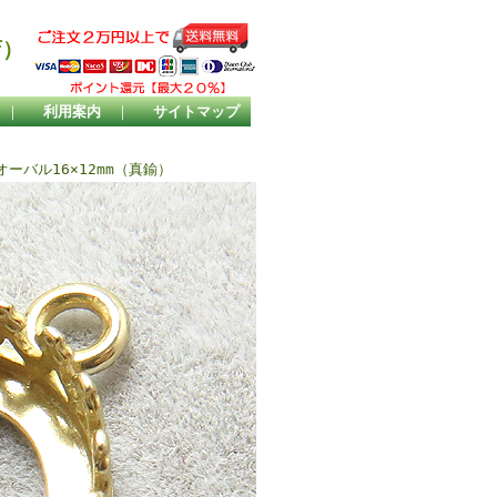
店）
｜
利用案内
｜
サイトマップ
ーバル16×12mm（真鍮）