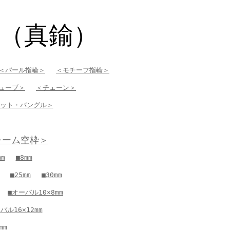
枠
m（真鍮）
＜パール指輪＞
＜モチーフ指輪＞
ューブ＞
＜チェーン＞
ット・バングル＞
ャーム空枠＞
mm
■8mm
■25mm
■30mm
■オーバル10×8mm
バル16×12mm
mm