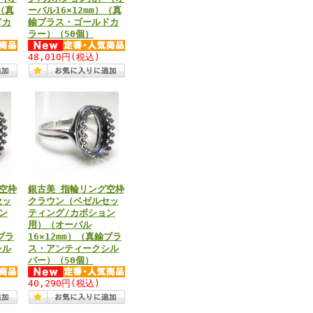
（真
ーバル16×12mm）（真
ドカ
鍮ブラス・ゴールドカ
ラー）（50個）
48,010円
(税込)
空枠
銀古美 指輪リング空枠
セッ
クラウン（ベゼルセッ
ン
ティング/カボション
用）（オーバル
ブラ
16×12mm）（真鍮ブラ
シル
ス・アンティークシル
バー）（50個）
40,290円
(税込)