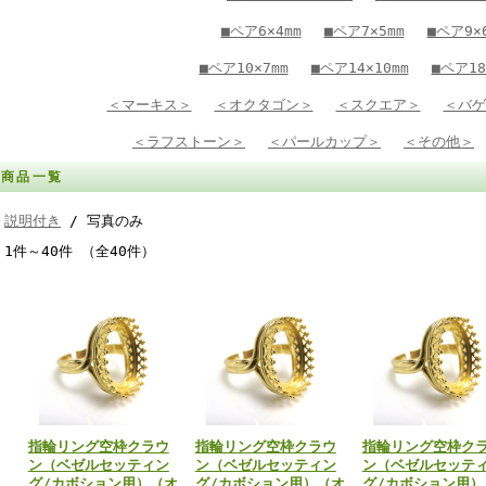
■ペア6×4mm
■ペア7×5mm
■ペア9×
■ペア10×7mm
■ペア14×10mm
■ペア18
＜マーキス＞
＜オクタゴン＞
＜スクエア＞
＜バゲ
＜ラフストーン＞
＜パールカップ＞
＜その他＞
商品一覧
説明付き
/ 写真のみ
1件～40件 （全40件）
指輪リング空枠クラウ
指輪リング空枠クラウ
指輪リング空枠ク
ン（ベゼルセッティン
ン（ベゼルセッティン
ン（ベゼルセッテ
グ/カボション用）（オ
グ/カボション用）（オ
グ/カボション用）