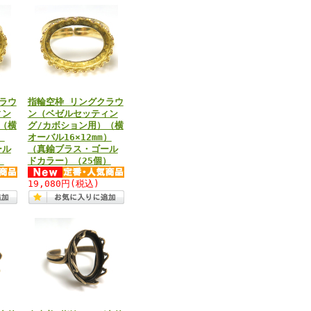
ラウ
指輪空枠 リングクラウ
ィン
ン（ベゼルセッティン
（横
グ/カボション用）（横
）
オーバル16×12mm）
ール
（真鍮ブラス・ゴール
）
ドカラー）（25個）
19,080円
(税込)