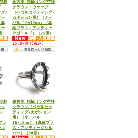
空枠
金古美 指輪リング空枠
ブ
クラウン・ウェーブ
グ/
（ベゼルセッティング/
オー
カボション用）（オー
（真
バル 16×12mm）（真
ィー
鍮ブラス・アンティー
個）
クゴールド）（25個）
15,870円
(税込)
空枠
銀古美 指輪リング空枠
セッ
クラウン（ベゼルセッ
ン
ティング/カボション
用）（オーバル
ブラ
16×12mm）（真鍮ブラ
シル
ス・アンティークシル
バー）（50個）