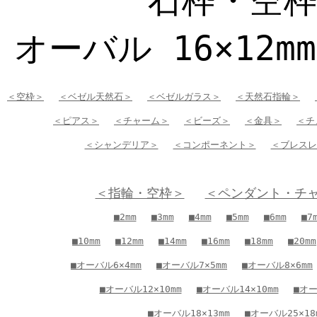
石枠・空
オーバル 16×12m
＜空枠＞
＜ベゼル天然石＞
＜ベゼルガラス＞
＜天然石指輪＞
＜ピアス＞
＜チャーム＞
＜ビーズ＞
＜金具＞
＜チ
＜シャンデリア＞
＜コンポーネント＞
＜ブレスレ
＜指輪・空枠＞
＜ペンダント・チ
■2mm
■3mm
■4mm
■5mm
■6mm
■7
■10mm
■12mm
■14mm
■16mm
■18mm
■20mm
■オーバル6×4mm
■オーバル7×5mm
■オーバル8×6mm
■オーバル12×10mm
■オーバル14×10mm
■オー
■オーバル18×13mm
■オーバル25×18