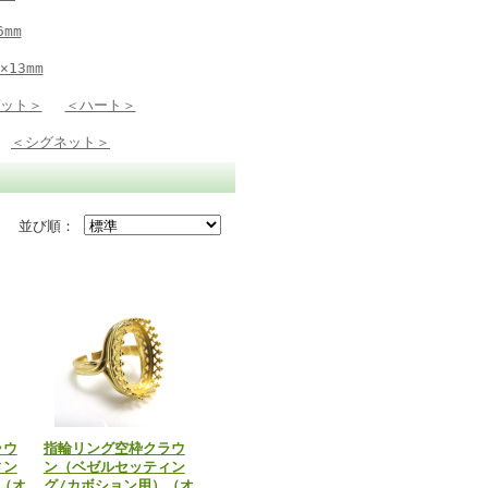
6mm
×13mm
ット＞
＜ハート＞
＜シグネット＞
並び順：
ラウ
指輪リング空枠クラウ
ィン
ン（ベゼルセッティン
（オ
グ/カボション用）（オ