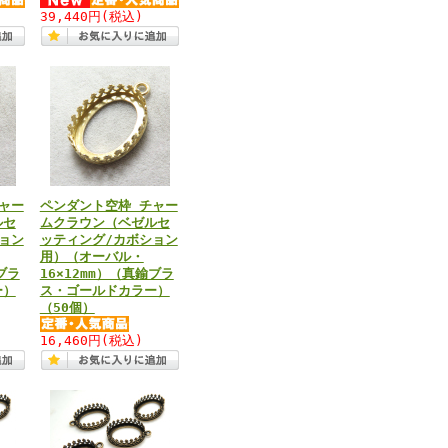
39,440円
(税込)
ャー
ペンダント空枠 チャー
ルセ
ムクラウン（ベゼルセ
ョン
ッティング/カボション
用）（オーバル・
ブラ
16×12mm）（真鍮ブラ
ー）
ス・ゴールドカラー）
（50個）
16,460円
(税込)