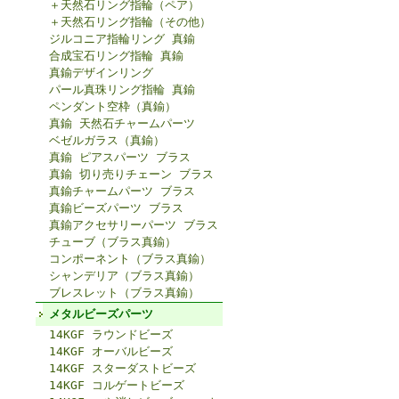
＋天然石リング指輪（ペア）
＋天然石リング指輪（その他）
ジルコニア指輪リング 真鍮
合成宝石リング指輪 真鍮
真鍮デザインリング
パール真珠リング指輪 真鍮
ペンダント空枠（真鍮）
真鍮 天然石チャームパーツ
ベゼルガラス（真鍮）
真鍮 ピアスパーツ ブラス
真鍮 切り売りチェーン ブラス
真鍮チャームパーツ ブラス
真鍮ビーズパーツ ブラス
真鍮アクセサリーパーツ ブラス
チューブ（ブラス真鍮）
コンポーネント（ブラス真鍮）
シャンデリア（ブラス真鍮）
ブレスレット（ブラス真鍮）
メタルビーズパーツ
14KGF ラウンドビーズ
14KGF オーバルビーズ
14KGF スターダストビーズ
14KGF コルゲートビーズ