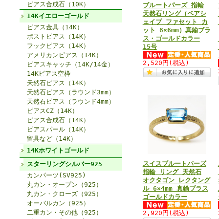
ピアス合成石（10K）
ブルートパーズ 指輪
天然石リング（ペアシ
14Kイエローゴールド
ェイプ ファセット カ
ピアス金具（14K）
ット 8×6mm）真鍮ブラ
ポストピアス（14K）
ス・ゴールドカラー
フックピアス（14K）
15号
アメリカンピアス（14K）
2,520円
(税込)
ピアスキャッチ（14K/14金）
14Kピアス空枠
天然石ピアス（14K）
天然石ピアス（ラウンド3mm）
天然石ピアス（ラウンド4mm）
ピアスCZ（14K）
ピアス合成石（14K）
ピアスパール（14K）
留具など（14K）
14Kホワイトゴールド
スイスブルートパーズ
スターリングシルバー925
指輪 リング 天然石
カンパーツ(SV925)
オクタゴン レクタング
丸カン・オープン（925）
ル 6×4mm 真鍮ブラス
丸カン・クローズ（925）
ゴールドカラー
オーバルカン（925）
二重カン・その他（925）
2,920円
(税込)