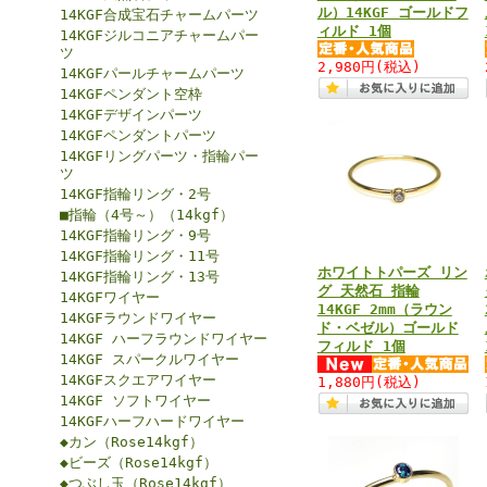
ル）14KGF ゴールドフ
14KGF合成宝石チャームパーツ
ィルド 1個
14KGFジルコニアチャームパー
ツ
2,980円
(税込)
14KGFパールチャームパーツ
14KGFペンダント空枠
14KGFデザインパーツ
14KGFペンダントパーツ
14KGFリングパーツ・指輪パー
ツ
14KGF指輪リング・2号
■指輪（4号～）（14kgf）
14KGF指輪リング・9号
14KGF指輪リング・11号
ホワイトトパーズ リン
14KGF指輪リング・13号
グ 天然石 指輪
14KGFワイヤー
14KGF 2mm（ラウン
14KGFラウンドワイヤー
ド・ベゼル）ゴールド
14KGF ハーフラウンドワイヤー
フィルド 1個
14KGF スパークルワイヤー
14KGFスクエアワイヤー
1,880円
(税込)
14KGF ソフトワイヤー
14KGFハーフハードワイヤー
◆カン（Rose14kgf）
◆ビーズ（Rose14kgf）
◆つぶし玉（Rose14kgf）