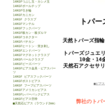
14KGFつぶし玉・カシメ玉
14KGFボールチップ
14KGF引き輪
14KGFカニカン
トパー
14KGF クラスプ
14KGFマンテル
14KGFフックパーツ
14KGF板カン・板ダルマ
14KGFコネクター
天然トパーズ指輪
14KGFバチカン
14KGFヒートン・突き刺し
14KGFエンドパーツ
トパーズジュエ
14KGFマグネットクラスプ
10金・14
14KGFパールクラスプ
14KGFビーズパーツ
天然石アクセサ
14KGFピアス金具・ピアスパー
ツ
14KGF ピアスフックパーツ
14KGFポストピアス
■ピア
14KGF フープピアスパーツ
14KGFアメリカンピアス
14KGFレバーバックピアス
14KGFピアス空枠
弊社のトパ
■天然石ピアス（ラウンド2mm）