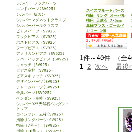
シルバー フックパーツ
エンドパーツ(SV925)
スイスブルートパーズ
シルバー 板カン
指輪 リング オーバル
シルバーマグネットクラスプ
楕円 天然石 7×5mm
シルバーパールクラスプ
真鍮ブラス・ゴールド
カラー 1個
ピアスパーツ（SV925）
フックピアス（SV925）
2,470円
(税込)
ポストピアス（SV925）
フープピアス（SV925）
アメリカンピアス（SV925）
1件～40件 （全
レバーバックピアス（SV925）
キャッチ（SV925）
1
2
次へ
最後
ピアス空枠（SV925）
ピアスキャッチ（SV925）
デザインパーツ(SV925)
チャームパーツ(SV925)
金具パーツ(SV925)
ペンダント空枠（SV925）
シルバー925天然石ペンダント
トップ
コインフレーム枠(SV925)
指輪リングパーツ(SV925)
指輪（7号～）（SV925）
指輪（10号～）（SV925）