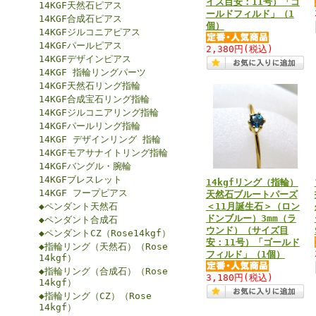
イズ目安：11号）「ゴ
14KGF天然石ピアス
ールドフィルド」（1
14KGF合成石ピアス
個）
14KGFジルコニアピアス
14KGFパールピアス
2,380円
(税込)
14KGFデザインピアス
14KGF 指輪リングパーツ
14KGF天然石リング指輪
14KGF合成宝石リング指輪
14KGFジルコニアリング指輪
14KGFパールリング指輪
14KGF デザインリング 指輪
14KGFモアサナイトリング指輪
14KGFバングル・腕輪
14KGFブレスレット
14kgfリング（指輪）
14KGF フープピアス
天然石ブルートパーズ
◆ペンダント天然石
＜11月誕生石＞（ロン
ドンブルー）3mm（ラ
◆ペンダント合成石
ウンド）（サイズ目
◆ペンダントCZ（Rose14kgf）
安：11号）「ゴールド
◆指輪リング（天然石）（Rose
フィルド」（1個）
14kgf）
◆指輪リング（合成石）（Rose
3,180円
(税込)
14kgf）
◆指輪リング（CZ）（Rose
14kgf）