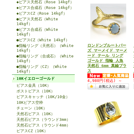
◆ピアス天然石（Rose 14kgf）
◆ピアス合成石（Rose 14kgf）
◆ピアスCZ（Rose 14kgf）
●ピアス天然石（White
14kgf）
●ピアス合成石（White
14kgf）
●ピアスCZ（White 14kgf）
ロンドンブルートパー
●指輪リング（天然石）（White
14kgf）
ズ マーメイド マーメ
ード テール リング
●指輪リング（合成石）（White
ゴールド 指輪 人魚
14kgf）
天然石 6mm 真鍮ブラ
●指輪リング（CZ）（White
ス
14kgf）
10Kイエローゴールド
4,980円
(税込)
～
ピアス金具（10K）
ポストピアス（10K）
ピアスキャッチ（10K/10金）
10Kピアス空枠
チェーン（10K）
天然石ピアス（10K）
天然石ピアス（ラウンド3mm）
天然石ピアス（ラウンド4mm）
ピアスCZ（10K）