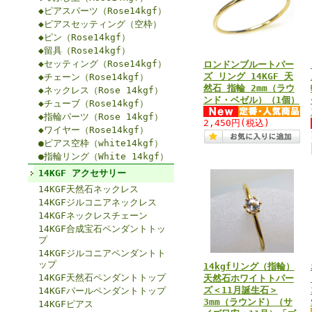
◆ピアスパーツ（Rose14kgf）
◆ピアスセッティング（空枠）
◆ピン（Rose14kgf）
◆留具（Rose14kgf）
◆セッティング（Rose14kgf）
ロンドンブルートパー
ズ リング 14KGF 天
◆チェーン（Rose14kgf）
然石 指輪 2mm（ラウ
◆ネックレス（Rose 14kgf）
ンド・ベゼル）（1個）
◆チューブ（Rose14kgf）
◆指輪パーツ（Rose 14kgf）
2,450円
(税込)
◆ワイヤー（Rose14kgf）
●ピアス空枠（white14kgf）
●指輪リング（White 14kgf）
14KGF アクセサリー
14KGF天然石ネックレス
14KGFジルコニアネックレス
14KGFネックレスチェーン
14KGF合成宝石ペンダントトッ
プ
14KGFジルコニアペンダントト
ップ
14kgfリング（指輪）
14KGF天然石ペンダントトップ
天然石ホワイトトパー
ズ＜11月誕生石＞
14KGFパールペンダントトップ
3mm（ラウンド）（サ
14KGFピアス