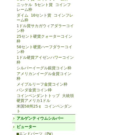
ニッケル 5セント貨 コインフ
レーム枠
ダイム 10セント貨 コインフレ
ーム枠
1ドル貨サカガウィアダラーコイ
ン枠
25セント硬貨クォーターコイン
枠
50セント硬貨ハーフダラーコイ
ン枠
1ドル硬貨アイゼンハワーコイン
枠
シルバーイーグル銀貨コイン枠
アメリカンイーグル金貨コイン
枠
メイプルリーフ金貨コイン枠
パンダ金貨コイン枠
コインペンダントトップ 大統領
硬貨アメリカ1ドル
米国50州25￠ コインペンダン
ト
アルゲンティウムシルバー
ピューター
■エンドパーツ（PW）