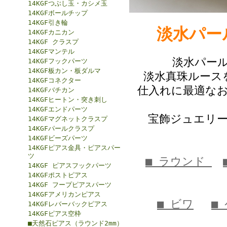
14KGFつぶし玉・カシメ玉
14KGFボールチップ
14KGF引き輪
淡水パー
14KGFカニカン
14KGF クラスプ
14KGFマンテル
淡水パール
14KGFフックパーツ
14KGF板カン・板ダルマ
淡水真珠ルース
14KGFコネクター
仕入れに最適な
14KGFバチカン
14KGFヒートン・突き刺し
14KGFエンドパーツ
宝飾ジュエリ
14KGFマグネットクラスプ
14KGFパールクラスプ
14KGFビーズパーツ
14KGFピアス金具・ピアスパー
ツ
■ ラウンド
14KGF ピアスフックパーツ
14KGFポストピアス
14KGF フープピアスパーツ
14KGFアメリカンピアス
■ ビワ
■
14KGFレバーバックピアス
14KGFピアス空枠
■天然石ピアス（ラウンド2mm）