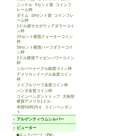
ニッケル 5セント貨 コインフ
レーム枠
ダイム 10セント貨 コインフレ
ーム枠
1ドル貨サカガウィアダラーコイ
ン枠
25セント硬貨クォーターコイン
枠
50セント硬貨ハーフダラーコイ
ン枠
1ドル硬貨アイゼンハワーコイン
枠
シルバーイーグル銀貨コイン枠
アメリカンイーグル金貨コイン
枠
メイプルリーフ金貨コイン枠
パンダ金貨コイン枠
コインペンダントトップ 大統領
硬貨アメリカ1ドル
米国50州25￠ コインペンダン
ト
アルゲンティウムシルバー
ピューター
■エンドパーツ（PW）