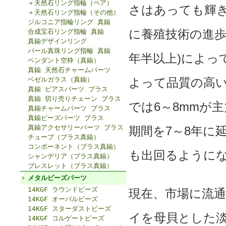
＋天然石リング指輪（ペア）
さはあっても輝
＋天然石リング指輪（その他）
ジルコニア指輪リング 真鍮
に養殖技術の進歩
合成宝石リング指輪 真鍮
真鍮デザインリング
パール真珠リング指輪 真鍮
年半以上)によっ
ペンダント空枠（真鍮）
真鍮 天然石チャームパーツ
ベゼルガラス（真鍮）
よって品質の高
真鍮 ピアスパーツ ブラス
真鍮 切り売りチェーン ブラス
では6～8mmが
真鍮チャームパーツ ブラス
真鍮ビーズパーツ ブラス
真鍮アクセサリーパーツ ブラス
期間を7～8年に
チューブ（ブラス真鍮）
コンポーネント（ブラス真鍮）
も出回るように
シャンデリア（ブラス真鍮）
ブレスレット（ブラス真鍮）
メタルビーズパーツ
14KGF ラウンドビーズ
現在、市場に流
14KGF オーバルビーズ
14KGF スターダストビーズ
イを母貝とした
14KGF コルゲートビーズ