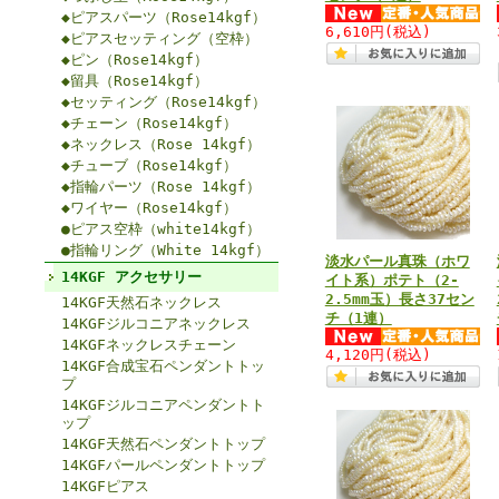
◆ピアスパーツ（Rose14kgf）
6,610円
(税込)
◆ピアスセッティング（空枠）
◆ピン（Rose14kgf）
◆留具（Rose14kgf）
◆セッティング（Rose14kgf）
◆チェーン（Rose14kgf）
◆ネックレス（Rose 14kgf）
◆チューブ（Rose14kgf）
◆指輪パーツ（Rose 14kgf）
◆ワイヤー（Rose14kgf）
●ピアス空枠（white14kgf）
●指輪リング（White 14kgf）
淡水パール真珠（ホワ
14KGF アクセサリー
イト系）ポテト（2-
2.5mm玉）長さ37セン
14KGF天然石ネックレス
チ（1連）
14KGFジルコニアネックレス
14KGFネックレスチェーン
4,120円
(税込)
14KGF合成宝石ペンダントトッ
プ
14KGFジルコニアペンダントト
ップ
14KGF天然石ペンダントトップ
14KGFパールペンダントトップ
14KGFピアス