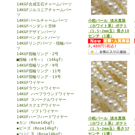
14KGF合成宝石チャームパーツ
14KGFジルコニアチャームパー
ツ
14KGFパールチャームパーツ
小粒パール 淡水真珠
（ホワイト系）ポテト
14KGFペンダント空枠
（1.5-2mm玉）長さ18
14KGFデザインパーツ
センチ（1連）
14KGFペンダントパーツ
14KGFリングパーツ・指輪パー
3,480円
(税込)
ツ
14KGF指輪リング・2号
■指輪（4号～）（14kgf）
14KGF指輪リング・9号
14KGF指輪リング・11号
14KGF指輪リング・13号
14KGFワイヤー
14KGFラウンドワイヤー
14KGF ハーフラウンドワイヤー
14KGF スパークルワイヤー
14KGFスクエアワイヤー
14KGF ソフトワイヤー
14KGFハーフハードワイヤー
小粒パール 淡水真珠
◆カン（Rose14kgf）
（ホワイト系）ポテト
◆ビーズ（Rose14kgf）
（1.5-2mm玉）長さ37
センチ（1連）
◆つぶし玉（Rose14kgf）