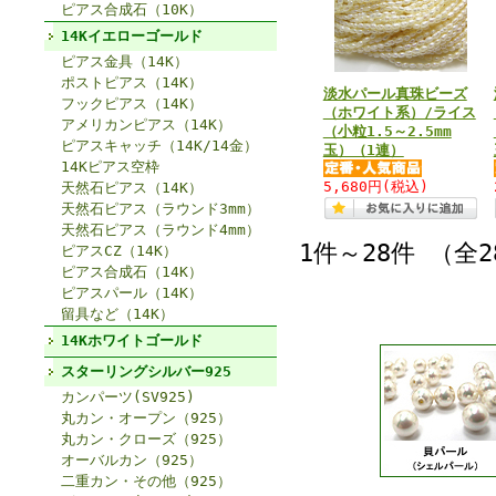
ピアス合成石（10K）
14Kイエローゴールド
ピアス金具（14K）
ポストピアス（14K）
淡水パール真珠ビーズ
フックピアス（14K）
（ホワイト系）/ライス
アメリカンピアス（14K）
（小粒1.5～2.5mm
ピアスキャッチ（14K/14金）
玉）（1連）
14Kピアス空枠
5,680円
(税込)
天然石ピアス（14K）
天然石ピアス（ラウンド3mm）
天然石ピアス（ラウンド4mm）
1件～28件 （全
ピアスCZ（14K）
ピアス合成石（14K）
ピアスパール（14K）
留具など（14K）
14Kホワイトゴールド
スターリングシルバー925
カンパーツ(SV925)
丸カン・オープン（925）
丸カン・クローズ（925）
オーバルカン（925）
二重カン・その他（925）