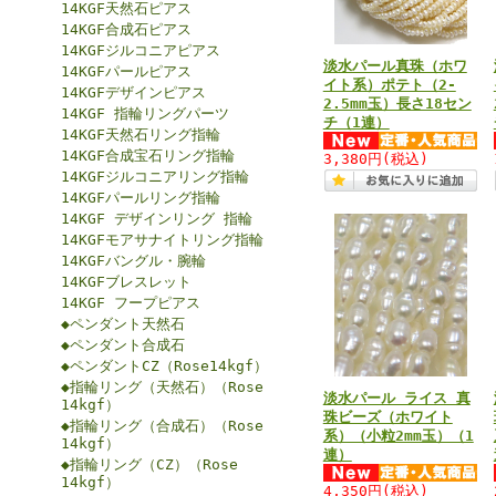
14KGF天然石ピアス
14KGF合成石ピアス
14KGFジルコニアピアス
淡水パール真珠（ホワ
14KGFパールピアス
イト系）ポテト（2-
14KGFデザインピアス
2.5mm玉）長さ18セン
14KGF 指輪リングパーツ
チ（1連）
14KGF天然石リング指輪
14KGF合成宝石リング指輪
3,380円
(税込)
14KGFジルコニアリング指輪
14KGFパールリング指輪
14KGF デザインリング 指輪
14KGFモアサナイトリング指輪
14KGFバングル・腕輪
14KGFブレスレット
14KGF フープピアス
◆ペンダント天然石
◆ペンダント合成石
◆ペンダントCZ（Rose14kgf）
◆指輪リング（天然石）（Rose
淡水パール ライス 真
14kgf）
珠ビーズ（ホワイト
◆指輪リング（合成石）（Rose
系）（小粒2mm玉）（1
14kgf）
連）
◆指輪リング（CZ）（Rose
14kgf）
4,350円
(税込)