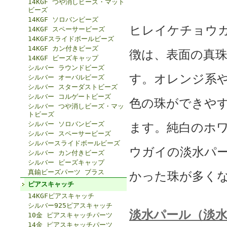
14KGF つや消しビーズ・マット
ビーズ
14KGF ソロバンビーズ
ヒレイケチョウ
14KGF スペーサービーズ
14KGFスライドボールビーズ
14KGF カン付きビーズ
徴は、表面の真
14KGF ビーズキャップ
シルバー ラウンドビーズ
す。オレンジ系
シルバー オーバルビーズ
シルバー スターダストビーズ
シルバー コルゲートビーズ
色の珠ができや
シルバー つや消しビーズ・マッ
トビーズ
シルバー ソロバンビーズ
ます。純白のホ
シルバー スペーサービーズ
シルバースライドボールビーズ
ウガイの淡水パ
シルバー カン付きビーズ
シルバー ビーズキャップ
真鍮ビーズパーツ ブラス
かった珠が多く
ピアスキャッチ
14KGFピアスキャッチ
シルバー925ピアスキャッチ
淡水パール（淡
10金 ピアスキャッチパーツ
14金 ピアスキャッチパーツ