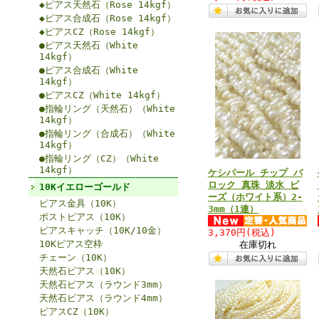
◆ピアス天然石（Rose 14kgf）
◆ピアス合成石（Rose 14kgf）
◆ピアスCZ（Rose 14kgf）
●ピアス天然石（White
14kgf）
●ピアス合成石（White
14kgf）
●ピアスCZ（White 14kgf）
●指輪リング（天然石）（White
14kgf）
●指輪リング（合成石）（White
14kgf）
●指輪リング（CZ）（White
14kgf）
ケシパール チップ バ
ロック 真珠 淡水 ビ
10Kイエローゴールド
ーズ（ホワイト系）2-
ピアス金具（10K）
3mm（1連）
ポストピアス（10K）
ピアスキャッチ（10K/10金）
3,370円
(税込)
10Kピアス空枠
在庫切れ
チェーン（10K）
天然石ピアス（10K）
天然石ピアス（ラウンド3mm）
天然石ピアス（ラウンド4mm）
ピアスCZ（10K）