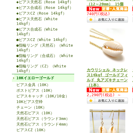
◆ピアス天然石（Rose 14kgf）
（12～20mm） 15個
◆ピアス合成石（Rose 14kgf）
◆ピアスCZ（Rose 14kgf）
740円
(税込)
●ピアス天然石（White
14kgf）
●ピアス合成石（White
14kgf）
●ピアスCZ（White 14kgf）
●指輪リング（天然石）（White
14kgf）
●指輪リング（合成石）（White
14kgf）
●指輪リング（CZ）（White
カウリシェル ネックレ
14kgf）
ス14kgf ゴールドフィ
10Kイエローゴールド
ルド 丸アズキチェーン
ピアス金具（10K）
（1本）
ポストピアス（10K）
2,290円
(税込)
～
ピアスキャッチ（10K/10金）
10Kピアス空枠
チェーン（10K）
天然石ピアス（10K）
天然石ピアス（ラウンド3mm）
天然石ピアス（ラウンド4mm）
ピアスCZ（10K）