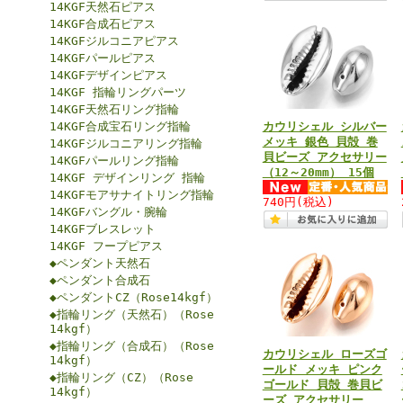
14KGF天然石ピアス
14KGF合成石ピアス
14KGFジルコニアピアス
14KGFパールピアス
14KGFデザインピアス
14KGF 指輪リングパーツ
14KGF天然石リング指輪
14KGF合成宝石リング指輪
カウリシェル シルバー
メッキ 銀色 貝殻 巻
14KGFジルコニアリング指輪
貝ビーズ アクセサリー
14KGFパールリング指輪
（12～20mm） 15個
14KGF デザインリング 指輪
14KGFモアサナイトリング指輪
740円
(税込)
14KGFバングル・腕輪
14KGFブレスレット
14KGF フープピアス
◆ペンダント天然石
◆ペンダント合成石
◆ペンダントCZ（Rose14kgf）
◆指輪リング（天然石）（Rose
14kgf）
◆指輪リング（合成石）（Rose
カウリシェル ローズゴ
14kgf）
ールド メッキ ピンク
◆指輪リング（CZ）（Rose
ゴールド 貝殻 巻貝ビ
14kgf）
ーズ アクセサリー