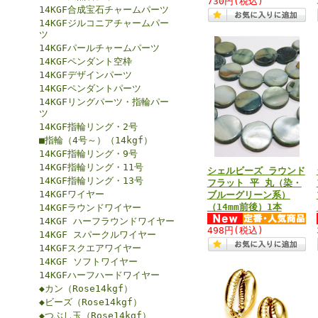
730円
(税込)
14KGF合成宝石チャームパーツ
14KGFジルコニアチャームパー
ツ
14KGFパールチャームパーツ
14KGFペンダント空枠
14KGFデザインパーツ
14KGFペンダントパーツ
14KGFリングパーツ・指輪パー
ツ
14KGF指輪リング・2号
■指輪（4号～）（14kgf）
14KGF指輪リング・9号
14KGF指輪リング・11号
シェルビーズ ラウンド
14KGF指輪リング・13号
フラット 平 丸（染・
14KGFワイヤー
ブルーグリーン系）
（14mm前後）1本
14KGFラウンドワイヤー
14KGF ハーフラウンドワイヤー
498円
(税込)
14KGF スパークルワイヤー
14KGFスクエアワイヤー
14KGF ソフトワイヤー
14KGFハーフハードワイヤー
◆カン（Rose14kgf）
◆ビーズ（Rose14kgf）
◆つぶし玉（Rose14kgf）