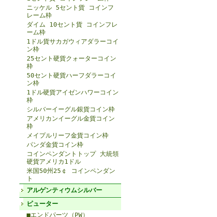
ニッケル 5セント貨 コインフ
レーム枠
ダイム 10セント貨 コインフレ
ーム枠
1ドル貨サカガウィアダラーコイ
ン枠
25セント硬貨クォーターコイン
枠
50セント硬貨ハーフダラーコイ
ン枠
1ドル硬貨アイゼンハワーコイン
枠
シルバーイーグル銀貨コイン枠
アメリカンイーグル金貨コイン
枠
メイプルリーフ金貨コイン枠
パンダ金貨コイン枠
コインペンダントトップ 大統領
硬貨アメリカ1ドル
米国50州25￠ コインペンダン
ト
アルゲンティウムシルバー
ピューター
■エンドパーツ（PW）