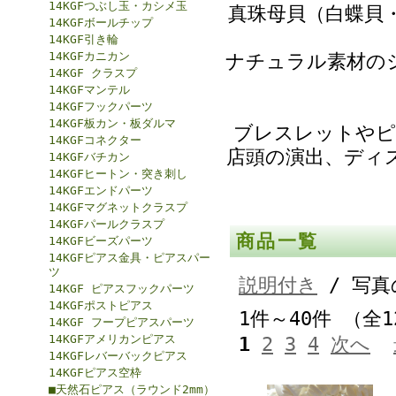
14KGFつぶし玉・カシメ玉
真珠母貝（白蝶貝
14KGFボールチップ
14KGF引き輪
14KGFカニカン
ナチュラル素材の
14KGF クラスプ
14KGFマンテル
14KGFフックパーツ
14KGF板カン・板ダルマ
ブレスレットやピ
14KGFコネクター
店頭の演出、ディ
14KGFバチカン
14KGFヒートン・突き刺し
14KGFエンドパーツ
14KGFマグネットクラスプ
14KGFパールクラスプ
商品一覧
14KGFビーズパーツ
14KGFピアス金具・ピアスパー
ツ
説明付き
/ 写真
14KGF ピアスフックパーツ
14KGFポストピアス
1件～40件 （全
14KGF フープピアスパーツ
14KGFアメリカンピアス
1
2
3
4
次へ
14KGFレバーバックピアス
14KGFピアス空枠
■天然石ピアス（ラウンド2mm）