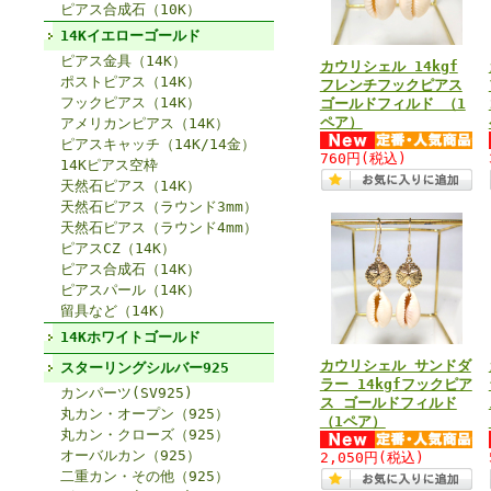
ピアス合成石（10K）
14Kイエローゴールド
ピアス金具（14K）
カウリシェル 14kgf
ポストピアス（14K）
フレンチフックピアス
フックピアス（14K）
ゴールドフィルド （1
ペア）
アメリカンピアス（14K）
ピアスキャッチ（14K/14金）
760円
(税込)
14Kピアス空枠
天然石ピアス（14K）
天然石ピアス（ラウンド3mm）
天然石ピアス（ラウンド4mm）
ピアスCZ（14K）
ピアス合成石（14K）
ピアスパール（14K）
留具など（14K）
14Kホワイトゴールド
カウリシェル サンドダ
スターリングシルバー925
ラー 14kgfフックピア
カンパーツ(SV925)
ス ゴールドフィルド
丸カン・オープン（925）
（1ペア）
丸カン・クローズ（925）
オーバルカン（925）
2,050円
(税込)
二重カン・その他（925）