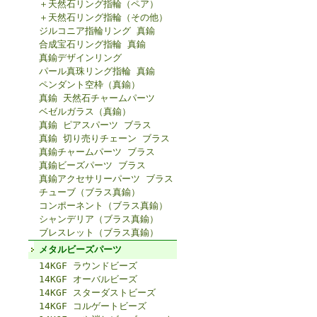
＋天然石リング指輪（ペア）
＋天然石リング指輪（その他）
ジルコニア指輪リング 真鍮
合成宝石リング指輪 真鍮
真鍮デザインリング
パール真珠リング指輪 真鍮
ペンダント空枠（真鍮）
真鍮 天然石チャームパーツ
ベゼルガラス（真鍮）
真鍮 ピアスパーツ ブラス
真鍮 切り売りチェーン ブラス
真鍮チャームパーツ ブラス
真鍮ビーズパーツ ブラス
真鍮アクセサリーパーツ ブラス
チューブ（ブラス真鍮）
コンポーネント（ブラス真鍮）
シャンデリア（ブラス真鍮）
ブレスレット（ブラス真鍮）
メタルビーズパーツ
14KGF ラウンドビーズ
14KGF オーバルビーズ
14KGF スターダストビーズ
14KGF コルゲートビーズ