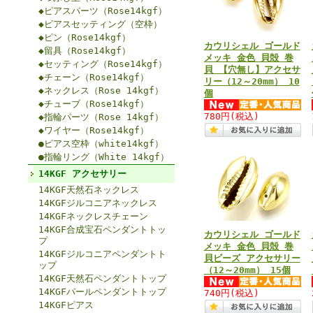
◆ピアスパーツ（Rose14kgf）
◆ピアスセッティング（空枠）
◆ピン（Rose14kgf）
カウリシェル ゴールド
◆留具（Rose14kgf）
メッキ 金色 貝殻 巻
◆セッティング（Rose14kgf）
貝 【穴無し】アクセサ
◆チェーン（Rose14kgf）
リー（12～20mm） 10
◆ネックレス（Rose 14kgf）
個
◆チューブ（Rose14kgf）
780円
(税込)
◆指輪パーツ（Rose 14kgf）
◆ワイヤー（Rose14kgf）
●ピアス空枠（white14kgf）
●指輪リング（White 14kgf）
14KGF アクセサリー
14KGF天然石ネックレス
14KGFジルコニアネックレス
14KGFネックレスチェーン
14KGF合成宝石ペンダントトッ
カウリシェル ゴールド
プ
メッキ 金色 貝殻 巻
14KGFジルコニアペンダントト
貝ビーズ アクセサリー
ップ
（12～20mm） 15個
14KGF天然石ペンダントトップ
14KGFパールペンダントトップ
740円
(税込)
14KGFピアス