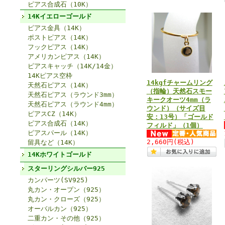
ピアス合成石（10K）
14Kイエローゴールド
ピアス金具（14K）
ポストピアス（14K）
フックピアス（14K）
アメリカンピアス（14K）
ピアスキャッチ（14K/14金）
14Kピアス空枠
14kgfチャームリング
天然石ピアス（14K）
（指輪）天然石スモー
天然石ピアス（ラウンド3mm）
キークオーツ4mm（ラ
天然石ピアス（ラウンド4mm）
ウンド）（サイズ目
ピアスCZ（14K）
安：13号）「ゴールド
ピアス合成石（14K）
フィルド」（1個）
ピアスパール（14K）
2,660円
(税込)
留具など（14K）
14Kホワイトゴールド
スターリングシルバー925
カンパーツ(SV925)
丸カン・オープン（925）
丸カン・クローズ（925）
オーバルカン（925）
二重カン・その他（925）