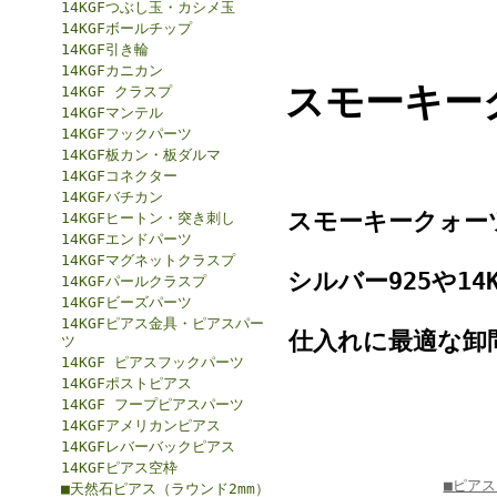
14KGFつぶし玉・カシメ玉
14KGFボールチップ
14KGF引き輪
14KGFカニカン
スモーキー
14KGF クラスプ
14KGFマンテル
14KGFフックパーツ
14KGF板カン・板ダルマ
14KGFコネクター
14KGFバチカン
スモーキークォー
14KGFヒートン・突き刺し
14KGFエンドパーツ
14KGFマグネットクラスプ
シルバー925や1
14KGFパールクラスプ
14KGFビーズパーツ
14KGFピアス金具・ピアスパー
仕入れに最適な卸
ツ
14KGF ピアスフックパーツ
14KGFポストピアス
14KGF フープピアスパーツ
14KGFアメリカンピアス
14KGFレバーバックピアス
14KGFピアス空枠
■ピア
■天然石ピアス（ラウンド2mm）