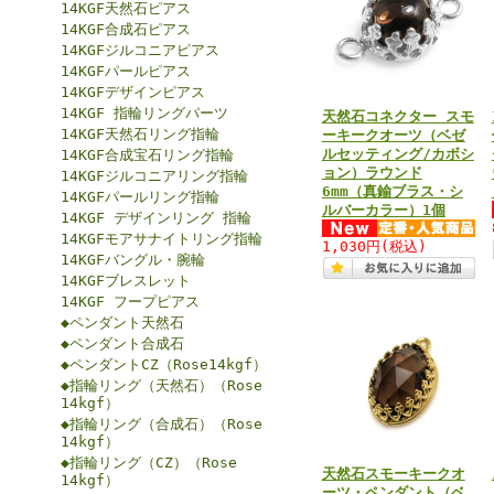
14KGF天然石ピアス
14KGF合成石ピアス
14KGFジルコニアピアス
14KGFパールピアス
14KGFデザインピアス
14KGF 指輪リングパーツ
天然石コネクター スモ
14KGF天然石リング指輪
ーキークオーツ（ベゼ
ルセッティング/カボシ
14KGF合成宝石リング指輪
ョン）ラウンド
14KGFジルコニアリング指輪
6mm（真鍮ブラス・シ
14KGFパールリング指輪
ルバーカラー）1個
14KGF デザインリング 指輪
14KGFモアサナイトリング指輪
1,030円
(税込)
14KGFバングル・腕輪
14KGFブレスレット
14KGF フープピアス
◆ペンダント天然石
◆ペンダント合成石
◆ペンダントCZ（Rose14kgf）
◆指輪リング（天然石）（Rose
14kgf）
◆指輪リング（合成石）（Rose
14kgf）
◆指輪リング（CZ）（Rose
天然石スモーキークオ
14kgf）
ーツ・ペンダント（ベ