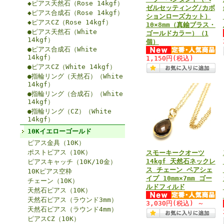
◆ピアス天然石（Rose 14kgf）
ゼルセッティング/カボ
◆ピアス合成石（Rose 14kgf）
ションローズカット）
◆ピアスCZ（Rose 14kgf）
10×8mm（真鍮ブラス・
●ピアス天然石（White
ゴールドカラー）（1
14kgf）
個）
●ピアス合成石（White
14kgf）
1,150円
(税込)
●ピアスCZ（White 14kgf）
●指輪リング（天然石）（White
14kgf）
●指輪リング（合成石）（White
14kgf）
●指輪リング（CZ）（White
14kgf）
10Kイエローゴールド
ピアス金具（10K）
ポストピアス（10K）
スモーキークオーツ
14kgf 天然石ネックレ
ピアスキャッチ（10K/10金）
ス チェーン ペアシェ
10Kピアス空枠
イプ 10mm×7mm ゴー
チェーン（10K）
ルドフィルド
天然石ピアス（10K）
天然石ピアス（ラウンド3mm）
3,030円
(税込)
～
天然石ピアス（ラウンド4mm）
ピアスCZ（10K）