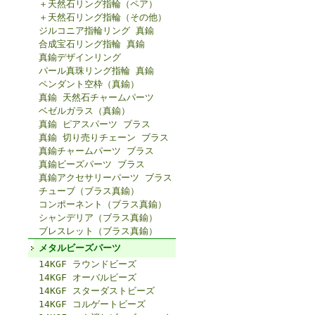
＋天然石リング指輪（ペア）
＋天然石リング指輪（その他）
ジルコニア指輪リング 真鍮
合成宝石リング指輪 真鍮
真鍮デザインリング
パール真珠リング指輪 真鍮
ペンダント空枠（真鍮）
真鍮 天然石チャームパーツ
ベゼルガラス（真鍮）
真鍮 ピアスパーツ ブラス
真鍮 切り売りチェーン ブラス
真鍮チャームパーツ ブラス
真鍮ビーズパーツ ブラス
真鍮アクセサリーパーツ ブラス
チューブ（ブラス真鍮）
コンポーネント（ブラス真鍮）
シャンデリア（ブラス真鍮）
ブレスレット（ブラス真鍮）
メタルビーズパーツ
14KGF ラウンドビーズ
14KGF オーバルビーズ
14KGF スターダストビーズ
14KGF コルゲートビーズ