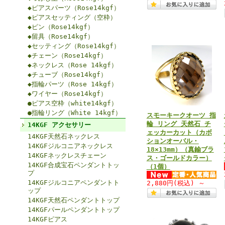
◆ピアスパーツ（Rose14kgf）
◆ピアスセッティング（空枠）
◆ピン（Rose14kgf）
◆留具（Rose14kgf）
◆セッティング（Rose14kgf）
◆チェーン（Rose14kgf）
◆ネックレス（Rose 14kgf）
◆チューブ（Rose14kgf）
◆指輪パーツ（Rose 14kgf）
◆ワイヤー（Rose14kgf）
●ピアス空枠（white14kgf）
●指輪リング（White 14kgf）
スモーキークオーツ 指
輪 リング 天然石 チ
14KGF アクセサリー
ェッカーカット（カボ
14KGF天然石ネックレス
ションオーバル・
14KGFジルコニアネックレス
18×13mm）（真鍮ブラ
14KGFネックレスチェーン
ス・ゴールドカラー）
14KGF合成宝石ペンダントトッ
（1個）
プ
14KGFジルコニアペンダントト
2,880円
(税込)
～
ップ
14KGF天然石ペンダントトップ
14KGFパールペンダントトップ
14KGFピアス