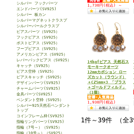
シルバー フックパーツ
1,730円
(税込)
～
エンドパーツ(SV925)
シルバー 板カン
シルバーマグネットクラスプ
シルバーパールクラスプ
ピアスパーツ（SV925）
フックピアス（SV925）
ポストピアス（SV925）
フープピアス（SV925）
アメリカンピアス（SV925）
レバーバックピアス（SV925）
14kgfピアス 天然石ス
キャッチ（SV925）
モーキークオーツ
ピアス空枠（SV925）
12mmカボション ロー
ピアスキャッチ（SV925）
ズカット（ラウンド）
＋CZ5mm×3 「ブラス
デザインパーツ(SV925)
＋ゴールドフィルド」
チャームパーツ(SV925)
（1個）
金具パーツ(SV925)
ペンダント空枠（SV925）
1,930円
(税込)
シルバー925天然石ペンダント
トップ
コインフレーム枠(SV925)
1件～39件 （全
指輪リングパーツ(SV925)
指輪（7号～）（SV925）
指輪（10号～）（SV925）