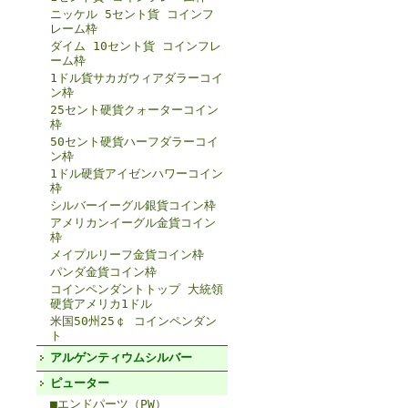
ニッケル 5セント貨 コインフ
レーム枠
ダイム 10セント貨 コインフレ
ーム枠
1ドル貨サカガウィアダラーコイ
ン枠
25セント硬貨クォーターコイン
枠
50セント硬貨ハーフダラーコイ
ン枠
1ドル硬貨アイゼンハワーコイン
枠
シルバーイーグル銀貨コイン枠
アメリカンイーグル金貨コイン
枠
メイプルリーフ金貨コイン枠
パンダ金貨コイン枠
コインペンダントトップ 大統領
硬貨アメリカ1ドル
米国50州25￠ コインペンダン
ト
アルゲンティウムシルバー
ピューター
■エンドパーツ（PW）