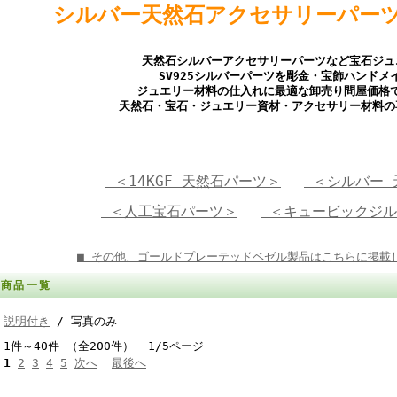
シルバー天然石アクセサリーパー
天然石シルバーアクセサリーパーツなど宝石ジュ
SV925シルバーパーツを彫金・宝飾ハンドメ
ジュエリー材料の仕入れに最適な卸売り問屋価格
天然石・宝石・ジュエリー資材・アクセサリー材料の
＜14KGF 天然石パーツ＞
＜シルバー 
＜人工宝石パーツ＞
＜キュービックジル
■ その他、ゴールドプレーテッドベゼル製品はこちらに掲載
商品一覧
説明付き
/ 写真のみ
1件～40件 （全200件） 1/5ページ
1
2
3
4
5
次へ
最後へ