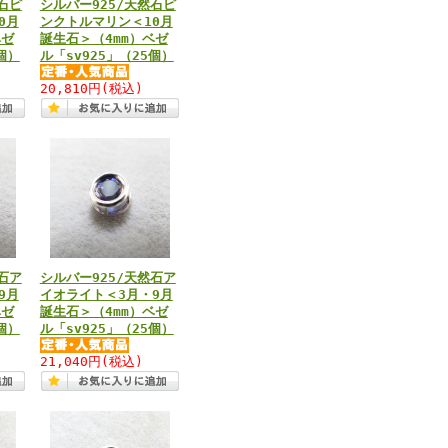
石ピ
シルバー925/天然石ピ
0月
ンクトルマリン＜10月
ベゼ
誕生石＞（4mm）ベゼ
個）
ル「sv925」（25個）
20,810円
(税込)
石ア
シルバー925/天然石ア
9月
イオライト＜3月・9月
ベゼ
誕生石＞（4mm）ベゼ
個）
ル「sv925」（25個）
21,040円
(税込)