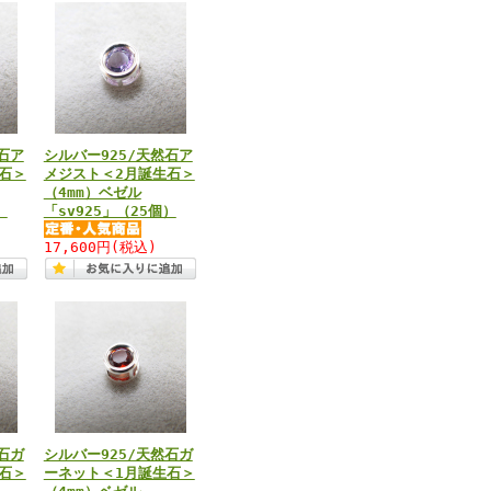
石ア
シルバー925/天然石ア
石＞
メジスト＜2月誕生石＞
（4mm）ベゼル
）
「sv925」（25個）
17,600円
(税込)
石ガ
シルバー925/天然石ガ
石＞
ーネット＜1月誕生石＞