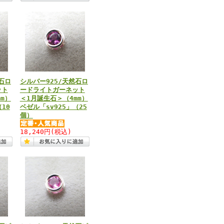
石ロ
シルバー925/天然石ロ
ット
ードライトガーネット
m）
＜1月誕生石＞（4mm）
10
ベゼル「sv925」（25
個）
18,240円
(税込)