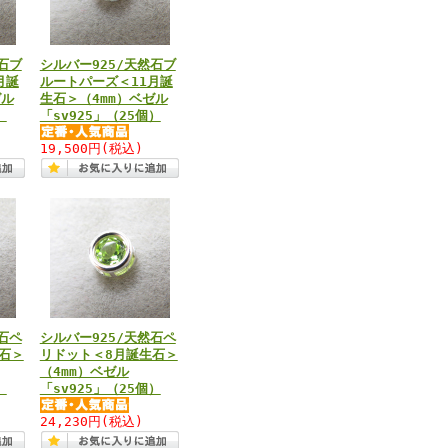
石ブ
シルバー925/天然石ブ
月誕
ルートパーズ＜11月誕
ゼル
生石＞（4mm）ベゼル
）
「sv925」（25個）
19,500円
(税込)
石ペ
シルバー925/天然石ペ
石＞
リドット＜8月誕生石＞
（4mm）ベゼル
）
「sv925」（25個）
24,230円
(税込)