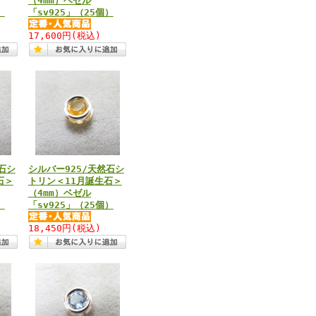
（4mm）ベゼル
）
「sv925」（25個）
17,600円
(税込)
石シ
シルバー925/天然石シ
石＞
トリン＜11月誕生石＞
（4mm）ベゼル
）
「sv925」（25個）
18,450円
(税込)