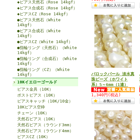
◆ピアス天然石（Rose 14kgf）
◆ピアス合成石（Rose 14kgf）
◆ピアスCZ（Rose 14kgf）
●ピアス天然石（White
14kgf）
●ピアス合成石（White
14kgf）
●ピアスCZ（White 14kgf）
●指輪リング（天然石）（White
14kgf）
●指輪リング（合成石）（White
14kgf）
●指輪リング（CZ）（White
バロックパール 淡水真
14kgf）
珠ビーズ（ホワイト
10Kイエローゴールド
系）5～6mm（1連）
ピアス金具（10K）
1,340円
(税込)
ポストピアス（10K）
ピアスキャッチ（10K/10金）
10Kピアス空枠
チェーン（10K）
天然石ピアス（10K）
天然石ピアス（ラウンド3mm）
天然石ピアス（ラウンド4mm）
ピアスCZ（10K）