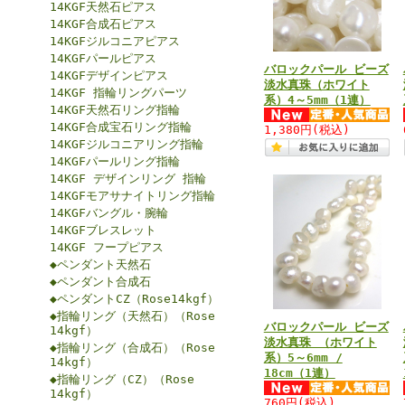
14KGF天然石ピアス
14KGF合成石ピアス
14KGFジルコニアピアス
14KGFパールピアス
バロックパール ビーズ
14KGFデザインピアス
淡水真珠（ホワイト
14KGF 指輪リングパーツ
系）4～5mm（1連）
14KGF天然石リング指輪
14KGF合成宝石リング指輪
1,380円
(税込)
14KGFジルコニアリング指輪
14KGFパールリング指輪
14KGF デザインリング 指輪
14KGFモアサナイトリング指輪
14KGFバングル・腕輪
14KGFブレスレット
14KGF フープピアス
◆ペンダント天然石
◆ペンダント合成石
◆ペンダントCZ（Rose14kgf）
◆指輪リング（天然石）（Rose
バロックパール ビーズ
14kgf）
淡水真珠 （ホワイト
◆指輪リング（合成石）（Rose
系）5～6mm /
14kgf）
18cm（1連）
◆指輪リング（CZ）（Rose
14kgf）
760円
(税込)