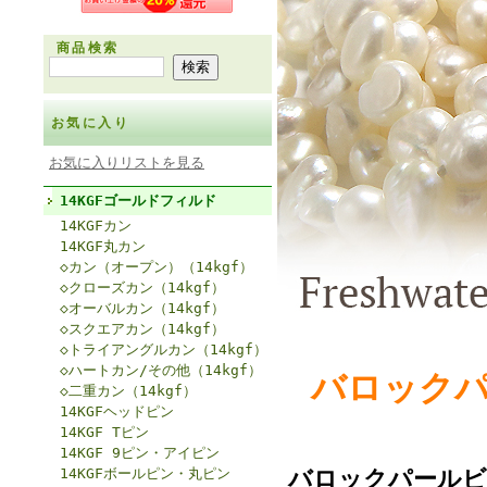
商品検索
お気に入り
お気に入りリストを見る
14KGFゴールドフィルド
14KGFカン
14KGF丸カン
◇カン（オープン）（14kgf）
◇クローズカン（14kgf）
◇オーバルカン（14kgf）
◇スクエアカン（14kgf）
◇トライアングルカン（14kgf）
◇ハートカン/その他（14kgf）
バロック
◇二重カン（14kgf）
14KGFヘッドピン
14KGF Tピン
14KGF 9ピン・アイピン
14KGFボールピン・丸ピン
バロックパールビ