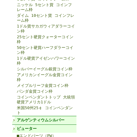
ニッケル 5セント貨 コインフ
レーム枠
ダイム 10セント貨 コインフレ
ーム枠
1ドル貨サカガウィアダラーコイ
ン枠
25セント硬貨クォーターコイン
枠
50セント硬貨ハーフダラーコイ
ン枠
1ドル硬貨アイゼンハワーコイン
枠
シルバーイーグル銀貨コイン枠
アメリカンイーグル金貨コイン
枠
メイプルリーフ金貨コイン枠
パンダ金貨コイン枠
コインペンダントトップ 大統領
硬貨アメリカ1ドル
米国50州25￠ コインペンダン
ト
アルゲンティウムシルバー
ピューター
■エンドパーツ（PW）