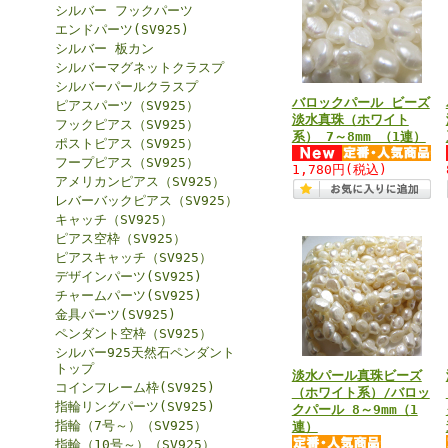
シルバー フックパーツ
エンドパーツ(SV925)
シルバー 板カン
シルバーマグネットクラスプ
シルバーパールクラスプ
バロックパール ビーズ
ピアスパーツ（SV925）
淡水真珠（ホワイト
フックピアス（SV925）
系） 7～8mm （1連）
ポストピアス（SV925）
フープピアス（SV925）
1,780円
(税込)
アメリカンピアス（SV925）
レバーバックピアス（SV925）
キャッチ（SV925）
ピアス空枠（SV925）
ピアスキャッチ（SV925）
デザインパーツ(SV925)
チャームパーツ(SV925)
金具パーツ(SV925)
ペンダント空枠（SV925）
シルバー925天然石ペンダント
トップ
淡水パール真珠ビーズ
コインフレーム枠(SV925)
（ホワイト系）/バロッ
指輪リングパーツ(SV925)
クパール 8～9mm（1
指輪（7号～）（SV925）
連）
指輪（10号～）（SV925）