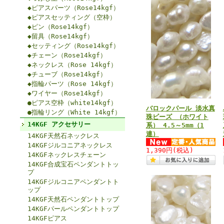
◆ピアスパーツ（Rose14kgf）
◆ピアスセッティング（空枠）
◆ピン（Rose14kgf）
◆留具（Rose14kgf）
◆セッティング（Rose14kgf）
◆チェーン（Rose14kgf）
◆ネックレス（Rose 14kgf）
◆チューブ（Rose14kgf）
◆指輪パーツ（Rose 14kgf）
◆ワイヤー（Rose14kgf）
●ピアス空枠（white14kgf）
バロックパール 淡水真
●指輪リング（White 14kgf）
珠ビーズ （ホワイト
14KGF アクセサリー
系） 4.5～5mm（1
連）
14KGF天然石ネックレス
14KGFジルコニアネックレス
1,390円
(税込)
14KGFネックレスチェーン
14KGF合成宝石ペンダントトッ
プ
14KGFジルコニアペンダントト
ップ
14KGF天然石ペンダントトップ
14KGFパールペンダントトップ
14KGFピアス