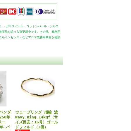
真珠）・ガラスパール・コットンパール・ジルコ
着商品を続々入荷更新中です。その他、業務用
ラルインセンス）などアロマ業務用商材を種類
ペンダ
ウェーブリング 指輪 波
250年
Wavy Ring 14kgf（サ
ラー
イズ目安：16号）ゴール
6年 バ
ドフィルド（1個）