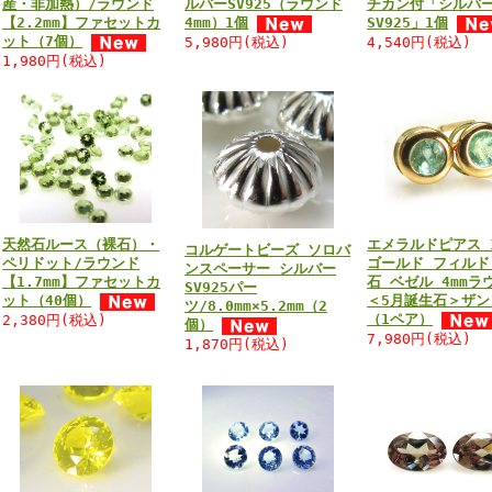
産・非加熱）/ラウンド
ルバーSV925（ラウンド
チカン付「シルバ
【2.2mm】ファセットカ
4mm）1個
SV925」1個
ット（7個）
5,980円(税込)
4,540円(税込)
1,980円(税込)
天然石ルース（裸石）・
エメラルドピアス 1
コルゲートビーズ ソロバ
ペリドット/ラウンド
ゴールド フィルド
ンスペーサー シルバー
【1.7mm】ファセットカ
石 ベゼル 4mmラ
SV925パー
ット（40個）
＜5月誕生石＞ザン
ツ/8.0mm×5.2mm（2
（1ペア）
2,380円(税込)
個）
7,980円(税込)
1,870円(税込)