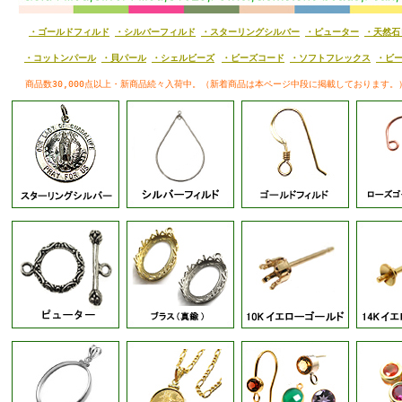
・ゴールドフィルド
・シルバーフィルド
・スターリングシルバー
・ピューター
・天然石
・コットンパール
・貝パール
・シェルビーズ
・ビーズコード
・ソフトフレックス
・ビ
商品数30,000点以上・
新商品続々入荷中。（新着商品は本ページ中段に掲載しております