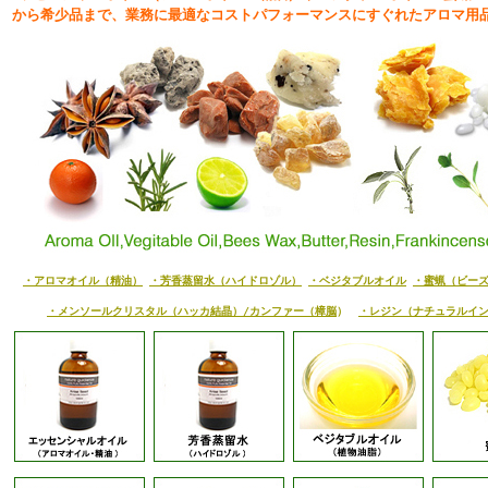
から
希少品まで、業務に最適なコストパフォーマンスにすぐれたアロマ用
・アロマオイル（精油）
・芳香蒸留水（ハイドロゾル）
・ベジタブルオイル
・蜜蝋（ビー
・メンソールクリスタル（ハッカ結晶）/カンファー（樟脳
）
・レジン（ナチュラルイ