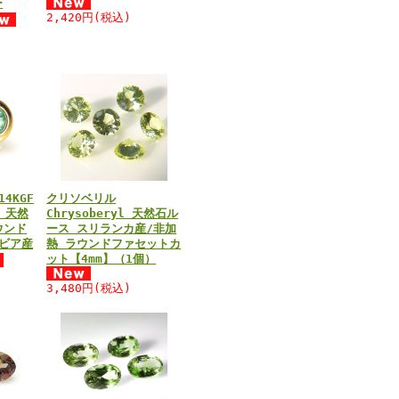
ー
2,420円(税込)
4KGF
クリソベリル
 天然
Chrysoberyl 天然石ル
ウンド
ース スリランカ産/非加
ビア産
熱 ラウンドファセットカ
ット【4mm】（1個）
3,480円(税込)