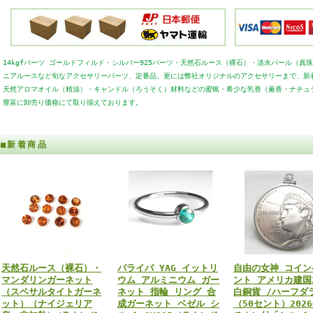
14kgfパーツ ゴールドフィルド・シルバー925パーツ・天然石ルース（裸石）・淡水パール（
ニアルースなど旬なアクセサリーパーツ、
定番品、更には弊社オリジナルのアクセサリーまで、新
天然アロマオイル（精油）・
キャンドル（ろうそく）材料などの蜜蝋・希少な乳香（薫香・ナチュ
豊富に卸売り価格にて取り揃えております。
■新着商品
天然石ルース（裸石）・
パライバ YAG イットリ
自由の女神 コイン
マンダリンガーネット
ウム アルミニウム ガー
ント アメリカ建国
（スペサルタイトガーネ
ネット 指輪 リング 合
白銅貨 /ハーフダ
ット）（ナイジェリア
成ガーネット ベゼル シ
（50セント）202