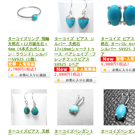
ターコイズリング 指輪
ターコイズ ピアス シ
ターコイズ ピアス
天然石＜12月誕生石＞
ルバー 天然石
然石 オーバル 6×4
4mm（4本爪カボショ
17×10mmシャークトゥ
シルバー SV925 
ン・ラウンド）シルバ
ース ペアシェイプ・フ
ア
ーSV925（1個）
レンチフックピアス
3,980円
(税込)
SV925 1ペア
2,780円
(税込)
2,080円
(税込)
ターコイズピアス 天然
ターコイズペンダント
ターコイズペンダ