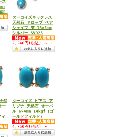
ーズ
mm
1個）
ターコイズネックレス
天然石 ドロップ ペア
シェイプ 雫 13×8mm
シルバー SV925
2,240円
(税込)
～
天然
ターコイズ ピアス ア
オー
リゾナ 天然石 オーバ
ル 6×4mm 14kgf（ゴ
フィ
ールドフィルド）
4,750円
(税込)
～
～