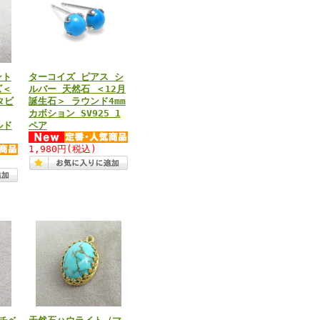
ント
ターコイズ ピアス シ
ズ＜
ルバー 天然石 ＜12月
タビ
誕生石＞ ラウンド4mm
カボション SV925 1
ルド
ペア
1,980円
(税込)