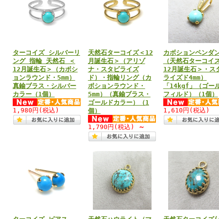
ターコイズ シルバーリ
天然石ターコイズ＜12
カボションペンダ
ング 指輪 天然石 ＜
月誕生石＞（アリゾ
（天然石ターコイ
12月誕生石＞（カボシ
ナ・スタビライズ
12月誕生石＞・ス
ョンラウンド・5mm）
ド）・指輪リング（カ
ライズド4mm）
真鍮ブラス・シルバー
ボションラウンド・
「14kgf」（ゴー
カラー（1個）
5mm）（真鍮ブラス・
フィルド）（1個）
ゴールドカラー）（1
1,980円
(税込)
1,610円
(税込)
個）
1,790円
(税込)
～