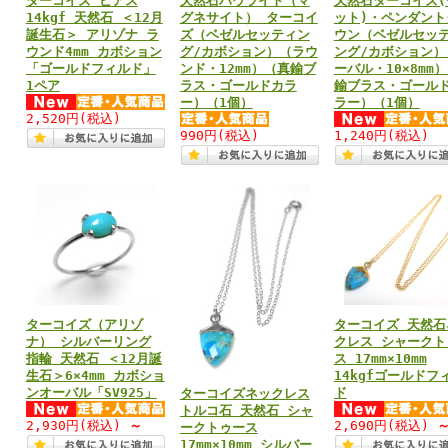
ターコイズ ピアス
天然石ハウライト（マ
天然石ターコイズ(
14kgf 天然石 ＜12月
グネサイト） ターコイ
ット)・ペンダント
誕生石＞ アリゾナ ラ
ズ（ベゼルセッティン
ウン（ベゼルセッ
ウンド4mm カボション
グ/カボション）（ラウ
ング/カボション）
「ゴールドフィルド」
ンド・12mm）（真鍮ブ
ーバル・10×8mm
1ペア
ラス・ゴールドカラ
鍮ブラス・ゴール
ー）（1個）
ラー）（1個）
2,520円
(税込)
990円
(税込)
1,240円
(税込)
ターコイズ（アリゾ
ターコイズ 天然石
ナ） シルバーリング
クレス シャークト
指輪 天然石 ＜12月誕
ス 17mm×10mm
生石＞6×4mm カボショ
14kgfゴールドフ
ンオーバル「SV925」
ド
ターコイズネックレス
トルコ石 天然石 シャ
2,930円
(税込)
～
2,690円
(税込)
ークトゥース
17mm×10mm シルバー