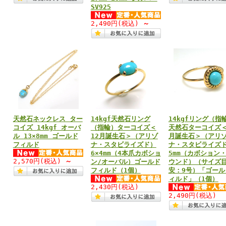
SV925
2,490円
(税込)
～
天然石ネックレス ター
14kgf天然石リング
14kgfリング（指
コイズ 14kgf オーバ
（指輪）ターコイズ＜
天然石ターコイズ＜
ル 13×8mm ゴールド
12月誕生石＞（アリゾ
月誕生石＞（アリ
フィルド
ナ・スタビライズド）
ナ・スタビライズ
6×4mm（4本爪カボショ
5mm（カボション
2,570円
(税込)
～
ン/オーバル）ゴールド
ウンド）（サイズ
フィルド（1個）
安：9号）「ゴール
ィルド」（1個）
2,430円
(税込)
2,490円
(税込)