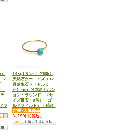
輪）
14kgfリング（指輪）
12
天然石ターコイズ＜12
ゾ
月誕生石＞（トルコ
ド）
石）4mm（4本爪カボシ
・ラ
ョン・ラウンド）（サ
目
イズ目安：9号）「ゴー
ドフ
ルドフィルド」（1個）
3,190円
(税込)