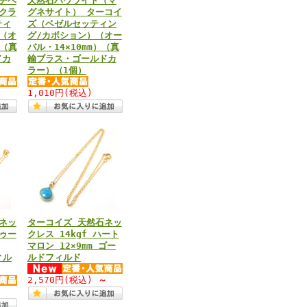
チベ
天然石ハウライト（マ
クラ
グネサイト） ターコイ
ティ
ズ（ベゼルセッティン
（オ
グ/カボション）（オー
）（真
バル・14×10mm）（真
ドカ
鍮ブラス・ゴールドカ
ラー）（1個）
1,010円
(税込)
ネッ
ターコイズ 天然石ネッ
ゥー
クレス 14kgf ハート
マロン 12×9mm ゴー
ィル
ルドフィルド
2,570円
(税込)
～
～