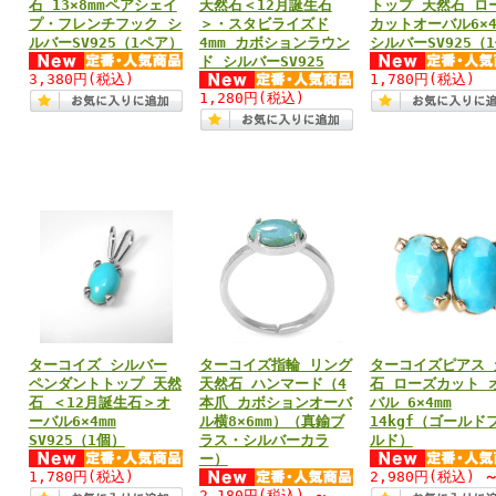
石 13×8mmペアシェイ
天然石＜12月誕生石
トップ 天然石 ロ
プ・フレンチフック シ
＞・スタビライズド
カットオーバル6×4
ルバーSV925（1ペア）
4mm カボションラウン
シルバーSV925（
ド シルバーSV925
3,380円
(税込)
1,780円
(税込)
1,280円
(税込)
ターコイズ シルバー
ターコイズ指輪 リング
ターコイズピアス 
ペンダントトップ 天然
天然石 ハンマード（4
石 ローズカット 
石 ＜12月誕生石＞オ
本爪 カボションオーバ
バル 6×4mm
ーバル6×4mm
ル横8×6mm）（真鍮ブ
14kgf（ゴールド
SV925（1個）
ラス・シルバーカラ
ルド）
ー）
1,780円
(税込)
2,980円
(税込)
2,180円
(税込)
～