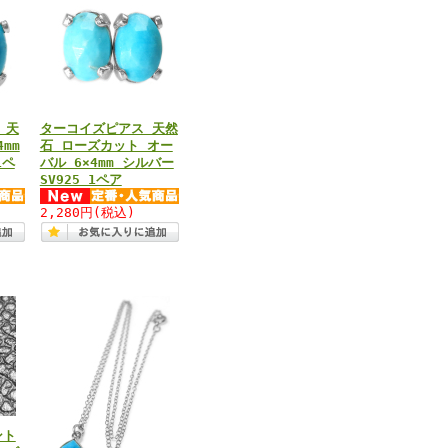
 天
ターコイズピアス 天然
mm
石 ローズカット オー
1ペ
バル 6×4mm シルバー
SV925 1ペア
2,280円
(税込)
ント