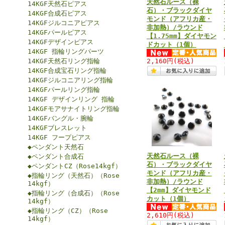
天然石ルース（裸
14KGF天然石ピアス
石）・ブラックダイヤ
14KGF合成石ピアス
モンド（アフリカ産・
14KGFジルコニアピアス
非加熱）/ラウンド
14KGFパールピアス
【1.75mm】ダイヤモン
14KGFデザインピアス
ドカット（1個）
14KGF 指輪リングパーツ
14KGF天然石リング指輪
2,160円
(税込)
14KGF合成宝石リング指輪
14KGFジルコニアリング指輪
14KGFパールリング指輪
14KGF デザインリング 指輪
14KGFモアサナイトリング指輪
14KGFバングル・腕輪
14KGFブレスレット
14KGF フープピアス
◆ペンダント天然石
天然石ルース（裸
◆ペンダント合成石
石）・ブラックダイヤ
◆ペンダントCZ（Rose14kgf）
モンド（アフリカ産・
◆指輪リング（天然石）（Rose
非加熱）/ラウンド
14kgf）
【2mm】ダイヤモンド
◆指輪リング（合成石）（Rose
カット（1個）
14kgf）
◆指輪リング（CZ）（Rose
2,610円
(税込)
14kgf）