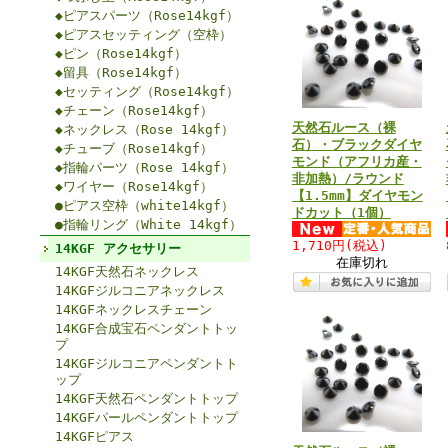
◆ピアスパーツ（Rose14kgf）
◆ピアスセッティング（空枠）
◆ピン（Rose14kgf）
◆留具（Rose14kgf）
◆セッティング（Rose14kgf）
◆チェーン（Rose14kgf）
天然石ルース（裸
◆ネックレス（Rose 14kgf）
石）・ブラックダイヤ
◆チューブ（Rose14kgf）
モンド（アフリカ産・
◆指輪パーツ（Rose 14kgf）
非加熱）/ラウンド
◆ワイヤー（Rose14kgf）
【1.5mm】ダイヤモン
●ピアス空枠（white14kgf）
ドカット（1個）
●指輪リング（White 14kgf）
1,710円
(税込)
14KGF アクセサリー
在庫切れ
14KGF天然石ネックレス
14KGFジルコニアネックレス
14KGFネックレスチェーン
14KGF合成宝石ペンダントトッ
プ
14KGFジルコニアペンダントト
ップ
14KGF天然石ペンダントトップ
14KGFパールペンダントトップ
14KGFピアス