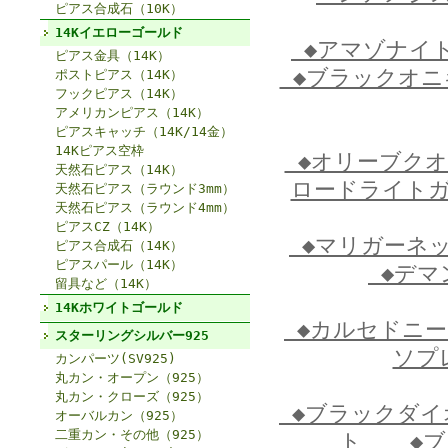
ピアス合成石（10K）
14Kイエローゴールド
◆アマゾナイ
ピアス金具（14K）
◆ブラックオ
ポストピアス（14K）
フックピアス（14K）
アメリカンピアス（14K）
ピアスキャッチ（14K/14金）
14Kピアス空枠
◆オリーブク
天然石ピアス（14K）
ロードライト
天然石ピアス（ラウンド3mm）
天然石ピアス（ラウンド4mm）
ピアスCZ（14K）
◆マリガーネ
ピアス合成石（14K）
ピアスパール（14K）
◆デマ
留具など（14K）
14Kホワイトゴールド
◆カルセドニ
スターリングシルバー925
ソプ
カンパーツ(SV925)
丸カン・オープン（925）
丸カン・クローズ（925）
◆ブラックダ
オーバルカン（925）
二重カン・その他（925）
ト
◆ブ