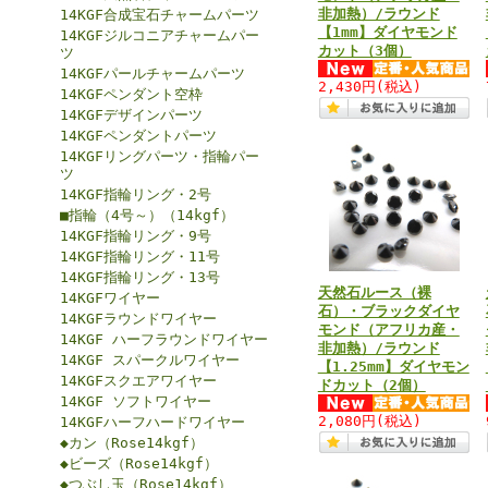
非加熱）/ラウンド
14KGF合成宝石チャームパーツ
【1mm】ダイヤモンド
14KGFジルコニアチャームパー
カット（3個）
ツ
14KGFパールチャームパーツ
2,430円
(税込)
14KGFペンダント空枠
14KGFデザインパーツ
14KGFペンダントパーツ
14KGFリングパーツ・指輪パー
ツ
14KGF指輪リング・2号
■指輪（4号～）（14kgf）
14KGF指輪リング・9号
14KGF指輪リング・11号
14KGF指輪リング・13号
天然石ルース（裸
14KGFワイヤー
石）・ブラックダイヤ
14KGFラウンドワイヤー
モンド（アフリカ産・
14KGF ハーフラウンドワイヤー
非加熱）/ラウンド
14KGF スパークルワイヤー
【1.25mm】ダイヤモン
14KGFスクエアワイヤー
ドカット（2個）
14KGF ソフトワイヤー
2,080円
(税込)
14KGFハーフハードワイヤー
◆カン（Rose14kgf）
◆ビーズ（Rose14kgf）
◆つぶし玉（Rose14kgf）