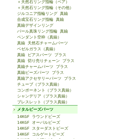
＋天然石リング指輪（ペア）
＋天然石リング指輪（その他）
ジルコニア指輪リング 真鍮
合成宝石リング指輪 真鍮
真鍮デザインリング
パール真珠リング指輪 真鍮
ペンダント空枠（真鍮）
真鍮 天然石チャームパーツ
ベゼルガラス（真鍮）
真鍮 ピアスパーツ ブラス
真鍮 切り売りチェーン ブラス
真鍮チャームパーツ ブラス
真鍮ビーズパーツ ブラス
真鍮アクセサリーパーツ ブラス
チューブ（ブラス真鍮）
コンポーネント（ブラス真鍮）
シャンデリア（ブラス真鍮）
ブレスレット（ブラス真鍮）
メタルビーズパーツ
14KGF ラウンドビーズ
14KGF オーバルビーズ
14KGF スターダストビーズ
14KGF コルゲートビーズ