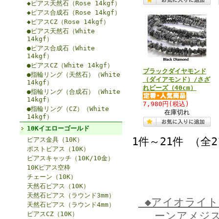
◆ピアス天然石（Rose 14kgf）
◆ピアス合成石（Rose 14kgf）
◆ピアスCZ（Rose 14kgf）
●ピアス天然石（White
14kgf）
●ピアス合成石（White
14kgf）
●ピアスCZ（White 14kgf）
ブラックダイヤモンド
●指輪リング（天然石）（White
（ダイアモンド）/さざ
14kgf）
れビーズ（40cm）
●指輪リング（合成石）（White
14kgf）
7,980円
(税込)
●指輪リング（CZ）（White
在庫切れ
14kgf）
10Kイエローゴールド
1件～21件 （全
ピアス金具（10K）
ポストピアス（10K）
ピアスキャッチ（10K/10金）
10Kピアス空枠
チェーン（10K）
天然石ピアス（10K）
天然石ピアス（ラウンド3mm）
◆アイオライ
天然石ピアス（ラウンド4mm）
ーンアメジ
ピアスCZ（10K）