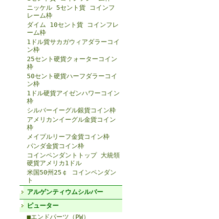
ニッケル 5セント貨 コインフ
レーム枠
ダイム 10セント貨 コインフレ
ーム枠
1ドル貨サカガウィアダラーコイ
ン枠
25セント硬貨クォーターコイン
枠
50セント硬貨ハーフダラーコイ
ン枠
1ドル硬貨アイゼンハワーコイン
枠
シルバーイーグル銀貨コイン枠
アメリカンイーグル金貨コイン
枠
メイプルリーフ金貨コイン枠
パンダ金貨コイン枠
コインペンダントトップ 大統領
硬貨アメリカ1ドル
米国50州25￠ コインペンダン
ト
アルゲンティウムシルバー
ピューター
■エンドパーツ（PW）