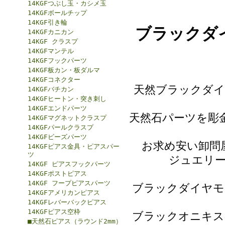
14KGFつぶし玉・カシメ玉
14KGFボールチップ
14KGF引き輪
ブラックダ
14KGFカニカン
14KGF クラスプ
14KGFマンテル
14KGFフックパーツ
14KGF板カン・板ダルマ
14KGFコネクター
天然ブラックダイ
14KGFバチカン
14KGFヒートン・突き刺し
14KGFエンドパーツ
天然石パーツを彫
14KGFマグネットクラスプ
14KGFパールクラスプ
14KGFビーズパーツ
お求め安い卸問
14KGFピアス金具・ピアスパー
ツ
ジュエリ
14KGF ピアスフックパーツ
14KGFポストピアス
14KGF フープピアスパーツ
ブラックダイヤモ
14KGFアメリカンピアス
14KGFレバーバックピアス
14KGFピアス空枠
ブラックオニキス
■天然石ピアス（ラウンド2mm）