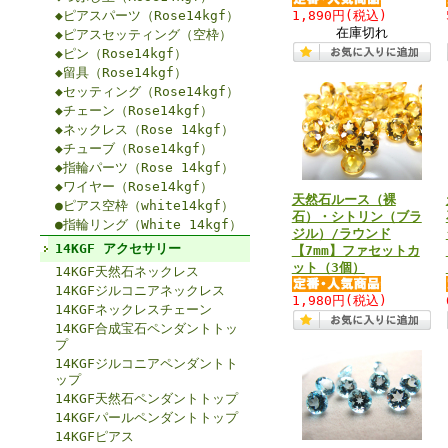
◆ピアスパーツ（Rose14kgf）
1,890円
(税込)
在庫切れ
◆ピアスセッティング（空枠）
◆ピン（Rose14kgf）
◆留具（Rose14kgf）
◆セッティング（Rose14kgf）
◆チェーン（Rose14kgf）
◆ネックレス（Rose 14kgf）
◆チューブ（Rose14kgf）
◆指輪パーツ（Rose 14kgf）
◆ワイヤー（Rose14kgf）
天然石ルース（裸
●ピアス空枠（white14kgf）
石）・シトリン（ブラ
●指輪リング（White 14kgf）
ジル）/ラウンド
14KGF アクセサリー
【7mm】ファセットカ
ット（3個）
14KGF天然石ネックレス
14KGFジルコニアネックレス
1,980円
(税込)
14KGFネックレスチェーン
14KGF合成宝石ペンダントトッ
プ
14KGFジルコニアペンダントト
ップ
14KGF天然石ペンダントトップ
14KGFパールペンダントトップ
14KGFピアス