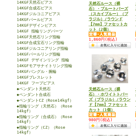
14KGF天然石ピアス
天然石ルース（裸
14KGF合成石ピアス
石）・ブルートパーズ
14KGFジルコニアピアス
（スカイブルー）（ブ
ラジル）/ラウンド
14KGFパールピアス
【7mm】ファセットカ
14KGFデザインピアス
ット（2個）
14KGF 指輪リングパーツ
14KGF天然石リング指輪
1,860円
(税込)
14KGF合成宝石リング指輪
14KGFジルコニアリング指輪
14KGFパールリング指輪
14KGF デザインリング 指輪
14KGFモアサナイトリング指輪
14KGFバングル・腕輪
14KGFブレスレット
14KGF フープピアス
◆ペンダント天然石
天然石ルース（裸
石）・ホワイトトパー
◆ペンダント合成石
ズ（ブラジル）/ラウン
◆ペンダントCZ（Rose14kgf）
ド【7mm】ファセット
◆指輪リング（天然石）（Rose
カット（1個）
14kgf）
◆指輪リング（合成石）（Rose
980円
(税込)
14kgf）
◆指輪リング（CZ）（Rose
14kgf）