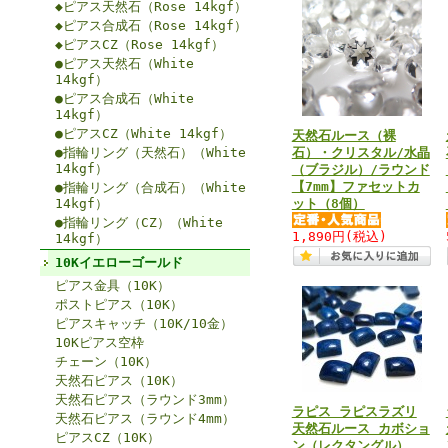
◆ピアス天然石（Rose 14kgf）
◆ピアス合成石（Rose 14kgf）
◆ピアスCZ（Rose 14kgf）
●ピアス天然石（White
14kgf）
●ピアス合成石（White
14kgf）
●ピアスCZ（White 14kgf）
天然石ルース（裸
●指輪リング（天然石）（White
石）・クリスタル/水晶
14kgf）
（ブラジル）/ラウンド
【7mm】ファセットカ
●指輪リング（合成石）（White
14kgf）
ット（8個）
●指輪リング（CZ）（White
1,890円
(税込)
14kgf）
10Kイエローゴールド
ピアス金具（10K）
ポストピアス（10K）
ピアスキャッチ（10K/10金）
10Kピアス空枠
チェーン（10K）
天然石ピアス（10K）
天然石ピアス（ラウンド3mm）
ラピス ラピスラズリ
天然石ピアス（ラウンド4mm）
天然石ルース カボショ
ピアスCZ（10K）
ン（レクタングル）