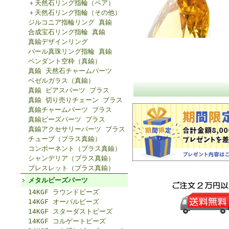
＋天然石リング指輪（ペア）
＋天然石リング指輪（その他）
ジルコニア指輪リング 真鍮
合成宝石リング指輪 真鍮
真鍮デザインリング
パール真珠リング指輪 真鍮
ペンダント空枠（真鍮）
真鍮 天然石チャームパーツ
ベゼルガラス（真鍮）
真鍮 ピアスパーツ ブラス
真鍮 切り売りチェーン ブラス
真鍮チャームパーツ ブラス
真鍮ビーズパーツ ブラス
真鍮アクセサリーパーツ ブラス
チューブ（ブラス真鍮）
コンポーネント（ブラス真鍮）
シャンデリア（ブラス真鍮）
ブレスレット（ブラス真鍮）
メタルビーズパーツ
14KGF ラウンドビーズ
14KGF オーバルビーズ
14KGF スターダストビーズ
14KGF コルゲートビーズ