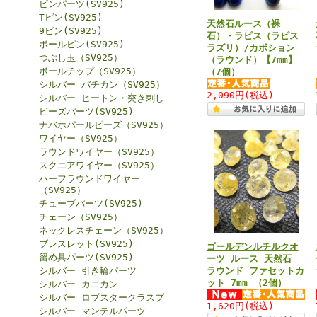
ピンパーツ(SV925)
Tピン(SV925)
天然石ルース（裸
9ピン(SV925)
石）・ラピス（ラピス
ボールピン(SV925)
ラズリ）/カボション
つぶし玉（SV925）
（ラウンド）【7mm】
ボールチップ（SV925）
（7個）
シルバー バチカン（SV925）
2,090円
(税込)
シルバー ヒートン・突き刺し
ビーズパーツ(SV925)
ナバホパールビーズ（SV925）
ワイヤー（SV925）
ラウンドワイヤー（SV925）
スクエアワイヤー（SV925）
ハーフラウンドワイヤー
（SV925）
チューブパーツ(SV925)
チェーン（SV925）
ネックレスチェーン（SV925）
ブレスレット(SV925)
ゴールデンルチルクオ
留め具パーツ(SV925)
ーツ ルース 天然石
シルバー 引き輪パーツ
ラウンド ファセットカ
ット 7mm （2個）
シルバー カニカン
シルバー ロブスタークラスプ
1,620円
(税込)
シルバー マンテルパーツ