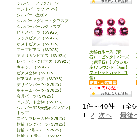
シルバー フックパーツ
エンドパーツ(SV925)
シルバー 板カン
シルバーマグネットクラスプ
シルバーパールクラスプ
ピアスパーツ（SV925）
フックピアス（SV925）
ポストピアス（SV925）
フープピアス（SV925）
天然石ルース（裸
アメリカンピアス（SV925）
石）・ピンクトパーズ
レバーバックピアス（SV925）
（処理石）(ブラジル
キャッチ（SV925）
産)/ラウンド【7mm】
ファセットカット（1
ピアス空枠（SV925）
個）
ピアスキャッチ（SV925）
デザインパーツ(SV925)
2,390円
(税込)
チャームパーツ(SV925)
金具パーツ(SV925)
ペンダント空枠（SV925）
1件～40件 （全
シルバー925天然石ペンダント
トップ
1
2
次へ
最後
コインフレーム枠(SV925)
指輪リングパーツ(SV925)
指輪（7号～）（SV925）
指輪（10号～）（SV925）