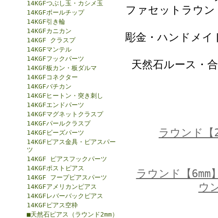
14KGFつぶし玉・カシメ玉
ファセットラウンド
14KGFボールチップ
14KGF引き輪
14KGFカニカン
彫金・ハンドメイ
14KGF クラスプ
14KGFマンテル
14KGFフックパーツ
天然石ルース・
14KGF板カン・板ダルマ
14KGFコネクター
14KGFバチカン
14KGFヒートン・突き刺し
14KGFエンドパーツ
14KGFマグネットクラスプ
14KGFパールクラスプ
ラウンド【2
14KGFビーズパーツ
14KGFピアス金具・ピアスパー
ツ
14KGF ピアスフックパーツ
14KGFポストピアス
ラウンド【6mm
14KGF フープピアスパーツ
ウン
14KGFアメリカンピアス
14KGFレバーバックピアス
14KGFピアス空枠
■天然石ピアス（ラウンド2mm）