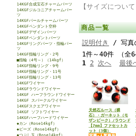
14KGF合成宝石チャームパーツ
【サイズについて
14KGFジルコニアチャームパー
ツ
14KGFパールチャームパーツ
14KGFペンダント空枠
商品一覧
14KGFデザインパーツ
14KGFペンダントパーツ
説明付き
/ 写真
14KGFリングパーツ・指輪パー
ツ
1件～40件 （全
14KGF指輪リング・2号
■指輪（4号～）（14kgf）
1
2
次へ
最後
14KGF指輪リング・9号
14KGF指輪リング・11号
14KGF指輪リング・13号
14KGFワイヤー
14KGFラウンドワイヤー
14KGF ハーフラウンドワイヤー
14KGF スパークルワイヤー
14KGFスクエアワイヤー
天然石ルース（裸
14KGF ソフトワイヤー
石）・ガーネット（モ
14KGFハーフハードワイヤー
ザンビーク）/ラウンド
◆カン（Rose14kgf）
【7mm】ファセットカ
◆ビーズ（Rose14kgf）
ット（3個）
◆つぶし玉（Rose14kgf）