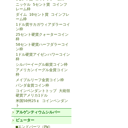
ニッケル 5セント貨 コインフ
レーム枠
ダイム 10セント貨 コインフレ
ーム枠
1ドル貨サカガウィアダラーコイ
ン枠
25セント硬貨クォーターコイン
枠
50セント硬貨ハーフダラーコイ
ン枠
1ドル硬貨アイゼンハワーコイン
枠
シルバーイーグル銀貨コイン枠
アメリカンイーグル金貨コイン
枠
メイプルリーフ金貨コイン枠
パンダ金貨コイン枠
コインペンダントトップ 大統領
硬貨アメリカ1ドル
米国50州25￠ コインペンダン
ト
アルゲンティウムシルバー
ピューター
■エンドパーツ（PW）