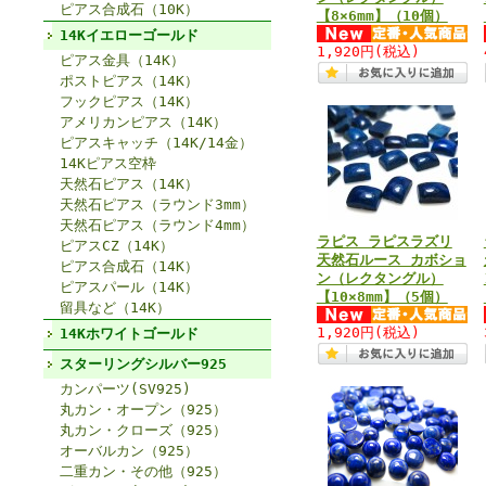
ピアス合成石（10K）
【8×6mm】（10個）
14Kイエローゴールド
1,920円
(税込)
ピアス金具（14K）
ポストピアス（14K）
フックピアス（14K）
アメリカンピアス（14K）
ピアスキャッチ（14K/14金）
14Kピアス空枠
天然石ピアス（14K）
天然石ピアス（ラウンド3mm）
天然石ピアス（ラウンド4mm）
ラピス ラピスラズリ
ピアスCZ（14K）
天然石ルース カボショ
ピアス合成石（14K）
ン（レクタングル）
ピアスパール（14K）
【10×8mm】（5個）
留具など（14K）
1,920円
(税込)
14Kホワイトゴールド
スターリングシルバー925
カンパーツ(SV925)
丸カン・オープン（925）
丸カン・クローズ（925）
オーバルカン（925）
二重カン・その他（925）