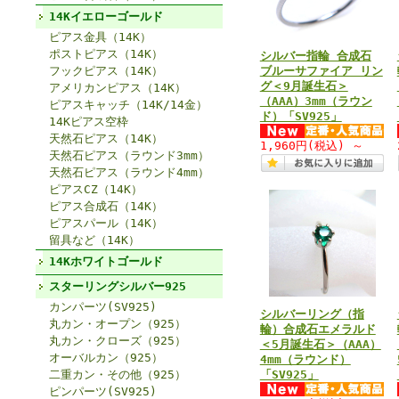
14Kイエローゴールド
ピアス金具（14K）
ポストピアス（14K）
シルバー指輪 合成石
フックピアス（14K）
ブルーサファイア リン
グ＜9月誕生石＞
アメリカンピアス（14K）
（AAA）3mm（ラウン
ピアスキャッチ（14K/14金）
ド）「SV925」
14Kピアス空枠
天然石ピアス（14K）
1,960円
(税込)
～
天然石ピアス（ラウンド3mm）
天然石ピアス（ラウンド4mm）
ピアスCZ（14K）
ピアス合成石（14K）
ピアスパール（14K）
留具など（14K）
14Kホワイトゴールド
スターリングシルバー925
カンパーツ(SV925)
シルバーリング（指
丸カン・オープン（925）
輪）合成石エメラルド
丸カン・クローズ（925）
＜5月誕生石＞（AAA）
オーバルカン（925）
4mm（ラウンド）
二重カン・その他（925）
「SV925」
ピンパーツ(SV925)