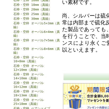
石枠・空枠 16mm（真鍮）
い素材です。
石枠・空枠 18mm（真鍮）
石枠・空枠 20mm（真鍮）
石枠・空枠 25mm（真鍮）
尚、シルバーは硫
石枠・空枠 30mm（真鍮）
常は内部まで硫化
石枠・空枠 オーバル5×3mm（真
鍮）
た製品であっても
石枠・空枠 オーバル6×4mm（真
を行うことで、当
鍮）
石枠・空枠 オーバル7×5mm（真
ンスにより永くご
鍮）
以といえます。
石枠・空枠 オーバル8×6mm（真
鍮）
石枠・空枠 オーバル
10×8mm（真鍮）
石枠・空枠 オーバル
12×10mm（真鍮）
石枠・空枠 オーバル
14×10mm（真鍮）
石枠・空枠 オーバル
16×12mm（真鍮）
石枠・空枠 オーバル
18×13mm（真鍮）
石枠・空枠 オーバル
25×18mm（真鍮）
石枠・空枠 ペアシェイプ