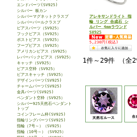
エンドパーツ(SV925)
シルバー 板カン
シルバーマグネットクラスプ
アレキサンドライト 指
輪 リング 合成石 シ
シルバーパールクラスプ
ルバー 4mmラウンド
ピアスパーツ（SV925）
SV925
フックピアス（SV925）
ポストピアス（SV925）
5,230円
(税込)
フープピアス（SV925）
アメリカンピアス（SV925）
レバーバックピアス（SV925）
1件～29件 （全
キャッチ（SV925）
ピアス空枠（SV925）
ピアスキャッチ（SV925）
デザインパーツ(SV925)
チャームパーツ(SV925)
金具パーツ(SV925)
ペンダント空枠（SV925）
シルバー925天然石ペンダント
トップ
コインフレーム枠(SV925)
指輪リングパーツ(SV925)
指輪（7号～）（SV925）
指輪（10号～）（SV925）