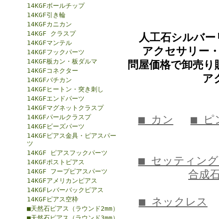
14KGFボールチップ
14KGF引き輪
14KGFカニカン
14KGF クラスプ
人工石シルバー
14KGFマンテル
アクセサリー・
14KGFフックパーツ
14KGF板カン・板ダルマ
問屋価格で卸売り
14KGFコネクター
ア
14KGFバチカン
14KGFヒートン・突き刺し
14KGFエンドパーツ
14KGFマグネットクラスプ
14KGFパールクラスプ
■ カン
■ ピ
14KGFビーズパーツ
14KGFピアス金具・ピアスパー
ツ
14KGF ピアスフックパーツ
■ セッティン
14KGFポストピアス
14KGF フープピアスパーツ
合成
14KGFアメリカンピアス
14KGFレバーバックピアス
14KGFピアス空枠
■ ネックレス
■天然石ピアス（ラウンド2mm）
■天然石ピアス（ラウンド3mm）