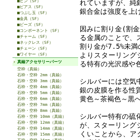
■ピン（SF）
れていますが、純
■ピアス（SF）
銀合金は強度を上
■つぶし玉（SF）
■金具（SF）
■ビーズ（SF）
因みに割り金(割
■コンポーネント（SF）
る金属のことで、
■チャーム（SF）
■ネックレス（SF）
割り金が7.5%未
■チェーン（SF）
よりスターリング
■ワイヤー（SF）
真鍮アクセサリーパーツ
る特有の光沢感や
空枠（真鍮）
石枠・空枠 2mm（真鍮）
シルバーには空気
石枠・空枠 3mm（真鍮）
石枠・空枠 4mm（真鍮）
銀の皮膜を作る性
石枠・空枠 5mm（真鍮）
黄色～茶褐色～黒
石枠・空枠 6mm（真鍮）
石枠・空枠 7mm（真鍮）
石枠・空枠 8mm（真鍮）
シルバー特有の硫
石枠・空枠 10mm（真鍮）
石枠・空枠 12mm（真鍮）
が、スターリング
石枠・空枠 14mm（真鍮）
くいことから、ア
石枠・空枠 15mm（真鍮）