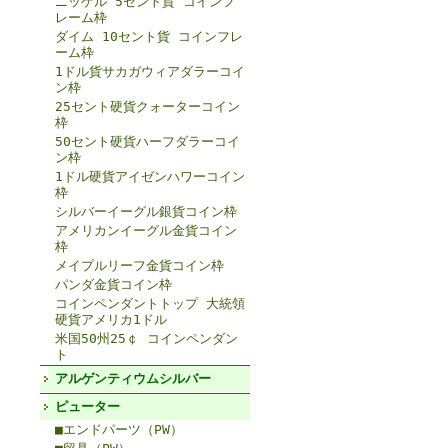
ニッケル 5セント貨 コインフ
レーム枠
ダイム 10セント貨 コインフレ
ーム枠
1ドル貨サカガウィアダラーコイ
ン枠
25セント硬貨クォーターコイン
枠
50セント硬貨ハーフダラーコイ
ン枠
1ドル硬貨アイゼンハワーコイン
枠
シルバーイーグル銀貨コイン枠
アメリカンイーグル金貨コイン
枠
メイプルリーフ金貨コイン枠
パンダ金貨コイン枠
コインペンダントトップ 大統領
硬貨アメリカ1ドル
米国50州25￠ コインペンダン
ト
アルゲンティウムシルバー
ピューター
■エンドパーツ（PW）