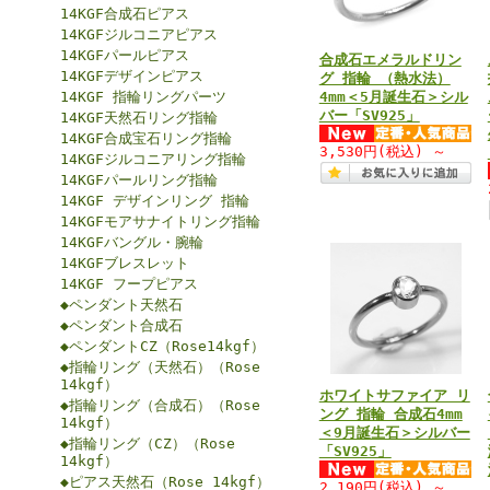
14KGF合成石ピアス
14KGFジルコニアピアス
14KGFパールピアス
合成石エメラルドリン
14KGFデザインピアス
グ 指輪 （熱水法）
14KGF 指輪リングパーツ
4mm＜5月誕生石＞シル
バー「SV925」
14KGF天然石リング指輪
14KGF合成宝石リング指輪
3,530円
(税込)
～
14KGFジルコニアリング指輪
14KGFパールリング指輪
14KGF デザインリング 指輪
14KGFモアサナイトリング指輪
14KGFバングル・腕輪
14KGFブレスレット
14KGF フープピアス
◆ペンダント天然石
◆ペンダント合成石
◆ペンダントCZ（Rose14kgf）
◆指輪リング（天然石）（Rose
14kgf）
ホワイトサファイア リ
◆指輪リング（合成石）（Rose
ング 指輪 合成石4mm
14kgf）
＜9月誕生石＞シルバー
◆指輪リング（CZ）（Rose
「SV925」
14kgf）
◆ピアス天然石（Rose 14kgf）
2,190円
(税込)
～