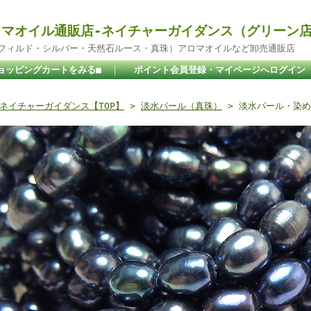
マオイル通販店-ネイチャーガイダンス（グリーン
ドフィルド・シルバー・天然石ルース・真珠）アロマオイルなど卸売通販店
ョッピングカートをみる■
｜
ポイント会員登録・マイページへログイン
ネイチャーガイダンス【TOP】
>
淡水パール（真珠）
> 淡水パール・染