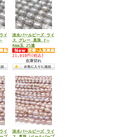
ライ
淡水パールビーズ ライ
～
ス グレー 真珠 7～
8mm玉 25連
21,010円
(税込)
在庫切れ
ライ
淡水パールビーズ ライ
ープ
ス 真珠（ペールパープ