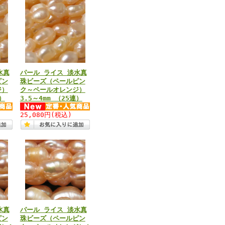
水真
パール ライス 淡水真
ピン
珠ビーズ（ペールピン
ジ）
ク～ペールオレンジ）
連）
3.5～4mm （25連）
25,080円
(税込)
水真
パール ライス 淡水真
ピン
珠ビーズ（ペールピン