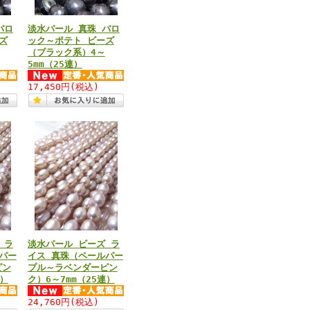
バロ
淡水パール 真珠 バロ
ズ
ック～ポテト ビーズ
（ブラック系）4～
5mm（25連）
17,450円
(税込)
 ラ
淡水パール ビーズ ラ
パー
イス 真珠（ペールパー
ピン
プル～ラベンダーピン
連）
ク）6～7mm（25連）
24,760円
(税込)