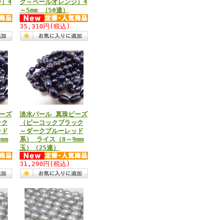
）4
ク～ペールオレンジ）4
～5mm （50連）
35,310円
(税込)
ーズ
淡水パール 真珠ビーズ
ック
（ピーコックブラック
ッド
～ダークブルーレッド
mm
系） ライス（8～9mm
玉）（25連）
31,290円
(税込)