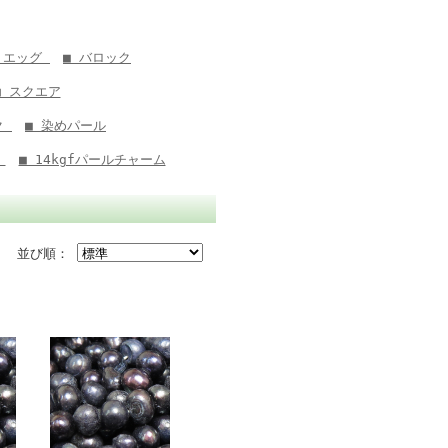
 エッグ
■ バロック
■ スクエア
ク
■ 染めパール
グ
■ 14kgfパールチャーム
並び順：