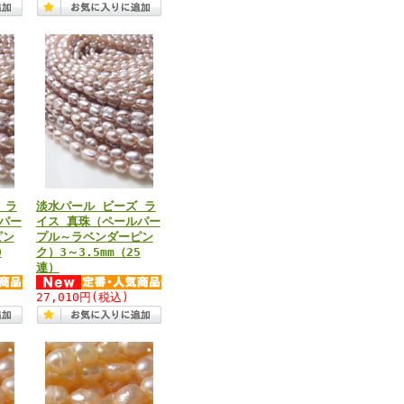
 ラ
淡水パール ビーズ ラ
パー
イス 真珠（ペールパー
ピン
プル～ラベンダーピン
0
ク）3～3.5mm（25
連）
27,010円
(税込)