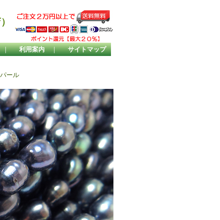
店）
｜
利用案内
｜
サイトマップ
めパール