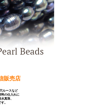
信販売店
穴ルースなど
材料の仕入れに
淡水真珠、
です。