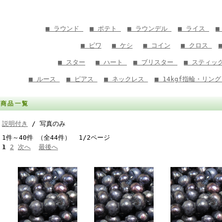
■ ラウンド
■ ポテト
■ ラウンデル
■ ライス
■
■ ビワ
■ ケシ
■ コイン
■ クロス
■ スター
■ ハート
■ ブリスター
■ スティッ
■ ルース
■ ピアス
■ ネックレス
■ 14kgf指輪・リン
商品一覧
説明付き
/ 写真のみ
1件～40件 （全44件） 1/2ページ
1
2
次へ
最後へ