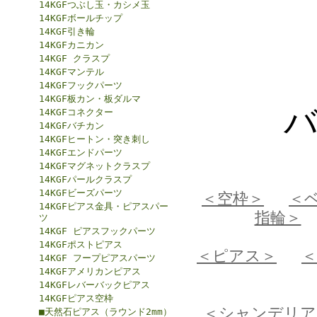
14KGFつぶし玉・カシメ玉
14KGFボールチップ
14KGF引き輪
14KGFカニカン
14KGF クラスプ
14KGFマンテル
14KGFフックパーツ
14KGF板カン・板ダルマ
14KGFコネクター
14KGFバチカン
14KGFヒートン・突き刺し
14KGFエンドパーツ
14KGFマグネットクラスプ
14KGFパールクラスプ
14KGFビーズパーツ
＜空枠＞
＜
14KGFピアス金具・ピアスパー
指輪＞
ツ
14KGF ピアスフックパーツ
14KGFポストピアス
＜ピアス＞
14KGF フープピアスパーツ
14KGFアメリカンピアス
14KGFレバーバックピアス
14KGFピアス空枠
＜シャンデリア
■天然石ピアス（ラウンド2mm）