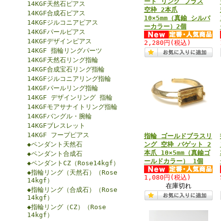
ード リング ブラス
14KGF天然石ピアス
空枠 2本爪
14KGF合成石ピアス
10×5mm（真鍮 シルバ
14KGFジルコニアピアス
ーカラー）2個
14KGFパールピアス
14KGFデザインピアス
2,280円
(税込)
14KGF 指輪リングパーツ
14KGF天然石リング指輪
14KGF合成宝石リング指輪
14KGFジルコニアリング指輪
14KGFパールリング指輪
14KGF デザインリング 指輪
14KGFモアサナイトリング指輪
14KGFバングル・腕輪
14KGFブレスレット
14KGF フープピアス
指輪 ゴールドブラスリ
◆ペンダント天然石
ング 空枠 バゲット 2
本爪 10×5mm（真鍮ゴ
◆ペンダント合成石
ールドカラー） 1個
◆ペンダントCZ（Rose14kgf）
◆指輪リング（天然石）（Rose
1,080円
(税込)
14kgf）
在庫切れ
◆指輪リング（合成石）（Rose
14kgf）
◆指輪リング（CZ）（Rose
14kgf）