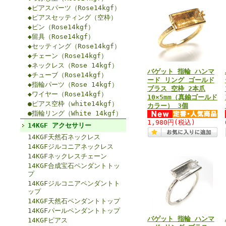
◆ピアスパーツ（Rose14kgf）
◆ピアスセッティング（空枠）
◆ピン（Rose14kgf）
◆留具（Rose14kgf）
◆セッティング（Rose14kgf）
◆チェーン（Rose14kgf）
◆ネックレス（Rose 14kgf）
バゲット 指輪 ハンマ
◆チューブ（Rose14kgf）
ード リング ゴールド
◆指輪パーツ（Rose 14kgf）
ブラス 空枠 2本爪
◆ワイヤー（Rose14kgf）
10×5mm（真鍮ゴールド
●ピアス空枠（white14kgf）
カラー） 3個
●指輪リング（White 14kgf）
1,980円
(税込)
14KGF アクセサリー
14KGF天然石ネックレス
14KGFジルコニアネックレス
14KGFネックレスチェーン
14KGF合成宝石ペンダントトッ
プ
14KGFジルコニアペンダントト
ップ
14KGF天然石ペンダントトップ
14KGFパールペンダントトップ
バゲット 指輪 ハンマ
14KGFピアス