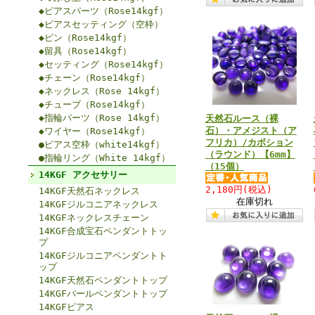
◆ピアスパーツ（Rose14kgf）
◆ピアスセッティング（空枠）
◆ピン（Rose14kgf）
◆留具（Rose14kgf）
◆セッティング（Rose14kgf）
◆チェーン（Rose14kgf）
◆ネックレス（Rose 14kgf）
◆チューブ（Rose14kgf）
◆指輪パーツ（Rose 14kgf）
天然石ルース（裸
石）・アメジスト（ア
◆ワイヤー（Rose14kgf）
フリカ）/カボション
●ピアス空枠（white14kgf）
（ラウンド）【6mm】
●指輪リング（White 14kgf）
（15個）
14KGF アクセサリー
2,180円
(税込)
14KGF天然石ネックレス
在庫切れ
14KGFジルコニアネックレス
14KGFネックレスチェーン
14KGF合成宝石ペンダントトッ
プ
14KGFジルコニアペンダントト
ップ
14KGF天然石ペンダントトップ
14KGFパールペンダントトップ
14KGFピアス