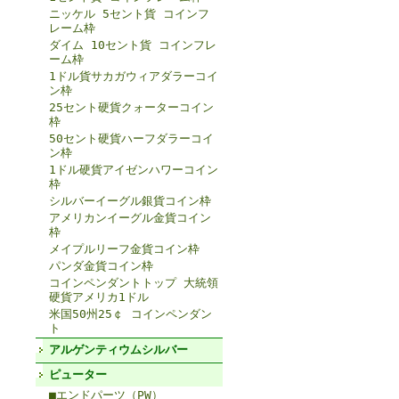
ニッケル 5セント貨 コインフ
レーム枠
ダイム 10セント貨 コインフレ
ーム枠
1ドル貨サカガウィアダラーコイ
ン枠
25セント硬貨クォーターコイン
枠
50セント硬貨ハーフダラーコイ
ン枠
1ドル硬貨アイゼンハワーコイン
枠
シルバーイーグル銀貨コイン枠
アメリカンイーグル金貨コイン
枠
メイプルリーフ金貨コイン枠
パンダ金貨コイン枠
コインペンダントトップ 大統領
硬貨アメリカ1ドル
米国50州25￠ コインペンダン
ト
アルゲンティウムシルバー
ピューター
■エンドパーツ（PW）