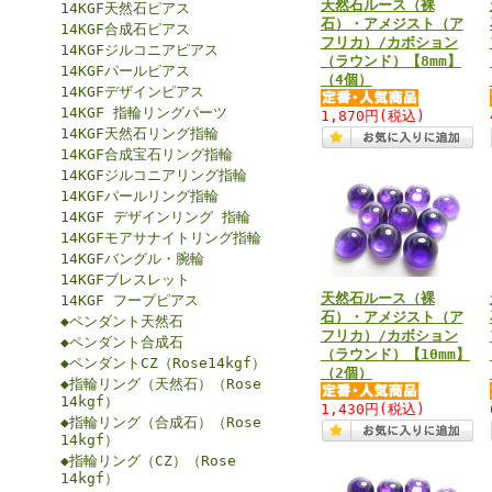
天然石ルース（裸
14KGF天然石ピアス
石）・アメジスト（ア
14KGF合成石ピアス
フリカ）/カボション
14KGFジルコニアピアス
（ラウンド）【8mm】
14KGFパールピアス
（4個）
14KGFデザインピアス
14KGF 指輪リングパーツ
1,870円
(税込)
14KGF天然石リング指輪
14KGF合成宝石リング指輪
14KGFジルコニアリング指輪
14KGFパールリング指輪
14KGF デザインリング 指輪
14KGFモアサナイトリング指輪
14KGFバングル・腕輪
14KGFブレスレット
天然石ルース（裸
14KGF フープピアス
石）・アメジスト（ア
◆ペンダント天然石
フリカ）/カボション
◆ペンダント合成石
（ラウンド）【10mm】
◆ペンダントCZ（Rose14kgf）
（2個）
◆指輪リング（天然石）（Rose
14kgf）
1,430円
(税込)
◆指輪リング（合成石）（Rose
14kgf）
◆指輪リング（CZ）（Rose
14kgf）