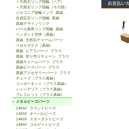
＋天然石リング指輪（ペア）
＋天然石リング指輪（その他）
ジルコニア指輪リング 真鍮
合成宝石リング指輪 真鍮
真鍮デザインリング
パール真珠リング指輪 真鍮
ペンダント空枠（真鍮）
真鍮 天然石チャームパーツ
ベゼルガラス（真鍮）
真鍮 ピアスパーツ ブラス
真鍮 切り売りチェーン ブラス
真鍮チャームパーツ ブラス
真鍮ビーズパーツ ブラス
真鍮アクセサリーパーツ ブラス
チューブ（ブラス真鍮）
コンポーネント（ブラス真鍮）
シャンデリア（ブラス真鍮）
ブレスレット（ブラス真鍮）
メタルビーズパーツ
14KGF ラウンドビーズ
14KGF オーバルビーズ
14KGF スターダストビーズ
14KGF コルゲートビーズ