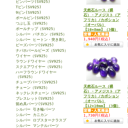
ピンパーツ(SV925)
Tピン(SV925)
天然石ルース（裸
9ピン(SV925)
石）・アメジスト（ア
ボールピン(SV925)
フリカ）/カボション
つぶし玉（SV925）
（オーバル）
ボールチップ（SV925）
【10×8mm】（3個）
シルバー バチカン（SV925）
1,940円
(税込)
シルバー ヒートン・突き刺し
ビーズパーツ(SV925)
ナバホパールビーズ（SV925）
ワイヤー（SV925）
ラウンドワイヤー（SV925）
スクエアワイヤー（SV925）
ハーフラウンドワイヤー
（SV925）
チューブパーツ(SV925)
天然石ルース（裸
チェーン（SV925）
石）・アメジスト（ア
ネックレスチェーン（SV925）
フリカ）/カボション
ブレスレット(SV925)
（オーバル）
留め具パーツ(SV925)
【12×10mm】（3個）
シルバー 引き輪パーツ
シルバー カニカン
1,730円
(税込)
シルバー ロブスタークラスプ
シルバー マンテルパーツ