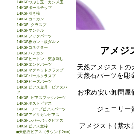
14KGFつぶし玉・カシメ玉
14KGFボールチップ
14KGF引き輪
14KGFカニカン
14KGF クラスプ
14KGFマンテル
14KGFフックパーツ
14KGF板カン・板ダルマ
14KGFコネクター
アメジ
14KGFバチカン
14KGFヒートン・突き刺し
14KGFエンドパーツ
天然アメジストの
14KGFマグネットクラスプ
天然石パーツを彫
14KGFパールクラスプ
14KGFビーズパーツ
14KGFピアス金具・ピアスパー
お求め安い卸問屋
ツ
14KGF ピアスフックパーツ
14KGFポストピアス
ジュエリー
14KGF フープピアスパーツ
14KGFアメリカンピアス
14KGFレバーバックピアス
アメジスト(紫水
14KGFピアス空枠
■天然石ピアス（ラウンド2mm）