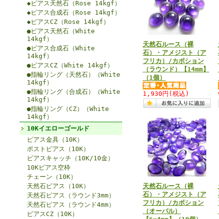
◆ピアス天然石（Rose 14kgf）
◆ピアス合成石（Rose 14kgf）
◆ピアスCZ（Rose 14kgf）
●ピアス天然石（White
14kgf）
天然石ルース（裸
●ピアス合成石（White
石）・アメジスト（ア
14kgf）
フリカ）/カボション
●ピアスCZ（White 14kgf）
（ラウンド）【14mm】
●指輪リング（天然石）（White
（1個）
14kgf）
●指輪リング（合成石）（White
1,930円
(税込)
14kgf）
●指輪リング（CZ）（White
14kgf）
10Kイエローゴールド
ピアス金具（10K）
ポストピアス（10K）
ピアスキャッチ（10K/10金）
10Kピアス空枠
チェーン（10K）
天然石ピアス（10K）
天然石ルース（裸
石）・アメジスト（ア
天然石ピアス（ラウンド3mm）
フリカ）/カボション
天然石ピアス（ラウンド4mm）
（オーバル）
ピアスCZ（10K）