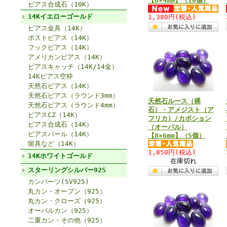
【6×4mm】（10個）
ピアス合成石（10K）
14Kイエローゴールド
1,380円
(税込)
ピアス金具（14K）
ポストピアス（14K）
フックピアス（14K）
アメリカンピアス（14K）
ピアスキャッチ（14K/14金）
14Kピアス空枠
天然石ピアス（14K）
天然石ピアス（ラウンド3mm）
天然石ルース（裸
天然石ピアス（ラウンド4mm）
石）・アメジスト（ア
ピアスCZ（14K）
フリカ）/カボション
ピアス合成石（14K）
（オーバル）
ピアスパール（14K）
【8×6mm】（5個）
留具など（14K）
1,850円
(税込)
14Kホワイトゴールド
在庫切れ
スターリングシルバー925
カンパーツ(SV925)
丸カン・オープン（925）
丸カン・クローズ（925）
オーバルカン（925）
二重カン・その他（925）