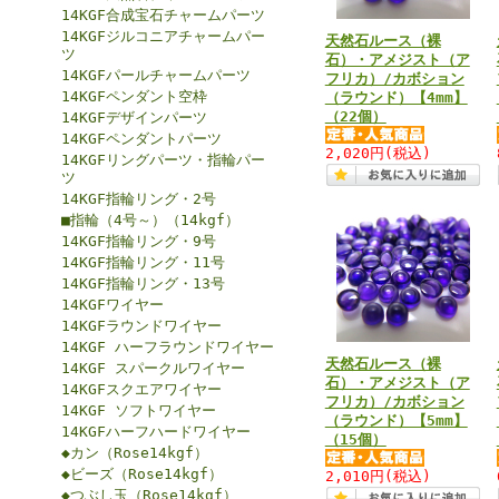
14KGF合成宝石チャームパーツ
14KGFジルコニアチャームパー
天然石ルース（裸
ツ
石）・アメジスト（ア
14KGFパールチャームパーツ
フリカ）/カボション
14KGFペンダント空枠
（ラウンド）【4mm】
（22個）
14KGFデザインパーツ
14KGFペンダントパーツ
2,020円
(税込)
14KGFリングパーツ・指輪パー
ツ
14KGF指輪リング・2号
■指輪（4号～）（14kgf）
14KGF指輪リング・9号
14KGF指輪リング・11号
14KGF指輪リング・13号
14KGFワイヤー
14KGFラウンドワイヤー
14KGF ハーフラウンドワイヤー
天然石ルース（裸
14KGF スパークルワイヤー
石）・アメジスト（ア
14KGFスクエアワイヤー
フリカ）/カボション
14KGF ソフトワイヤー
（ラウンド）【5mm】
14KGFハーフハードワイヤー
（15個）
◆カン（Rose14kgf）
◆ビーズ（Rose14kgf）
2,010円
(税込)
◆つぶし玉（Rose14kgf）