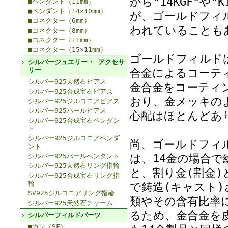
から"14KGF"や
■ペンダント（11mm）
■ペンダント（14×10mm）
が、ゴールドフィル
■コネクター（6mm）
われていることも
■コネクター（8mm）
■コネクター（11mm）
■コネクター（15×11mm）
ゴールドフィルド
シルバージュエリー・ アクセサ
リー
合金によるコーテ
シルバー925天然石ピアス
金合金をコーティ
シルバー925合成宝石ピアス
おり、金メッキの
シルバー925ジルコニアピアス
シルバー925パールピアス
心配はほとんどあ
シルバー925合成宝石ペンダン
ト
シルバー925ジルコニアペンダ
尚、ゴールドフィ
ント
は、14金の場合で
シルバー925パールペンダント
シルバー925天然石リング指輪
と、割り金(割金)
シルバー925合成宝石リング指
輪
で鋳造(キャスト
SV925ジルコニアリング指輪
類やその含有比率
シルバー925天然石チャーム
るため、金合金を
シルバーフィルドパーツ
■カン（SF）