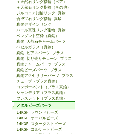
＋天然石リング指輪（ペア）
＋天然石リング指輪（その他）
ジルコニア指輪リング 真鍮
合成宝石リング指輪 真鍮
真鍮デザインリング
パール真珠リング指輪 真鍮
ペンダント空枠（真鍮）
真鍮 天然石チャームパーツ
ベゼルガラス（真鍮）
真鍮 ピアスパーツ ブラス
真鍮 切り売りチェーン ブラス
真鍮チャームパーツ ブラス
真鍮ビーズパーツ ブラス
真鍮アクセサリーパーツ ブラス
チューブ（ブラス真鍮）
コンポーネント（ブラス真鍮）
シャンデリア（ブラス真鍮）
ブレスレット（ブラス真鍮）
メタルビーズパーツ
14KGF ラウンドビーズ
14KGF オーバルビーズ
14KGF スターダストビーズ
14KGF コルゲートビーズ