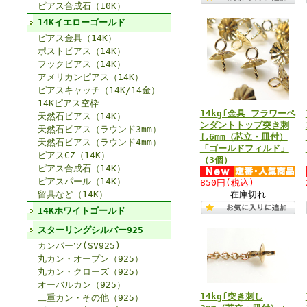
ピアス合成石（10K）
14Kイエローゴールド
ピアス金具（14K）
ポストピアス（14K）
フックピアス（14K）
アメリカンピアス（14K）
ピアスキャッチ（14K/14金）
14Kピアス空枠
14kgf金具 フラワーペ
天然石ピアス（14K）
ンダントトップ突き刺
天然石ピアス（ラウンド3mm）
し6mm（芯立・皿付）
天然石ピアス（ラウンド4mm）
「ゴールドフィルド」
ピアスCZ（14K）
（3個）
ピアス合成石（14K）
ピアスパール（14K）
850円
(税込)
留具など（14K）
在庫切れ
14Kホワイトゴールド
スターリングシルバー925
カンパーツ(SV925)
丸カン・オープン（925）
丸カン・クローズ（925）
オーバルカン（925）
14kgf突き刺し
二重カン・その他（925）