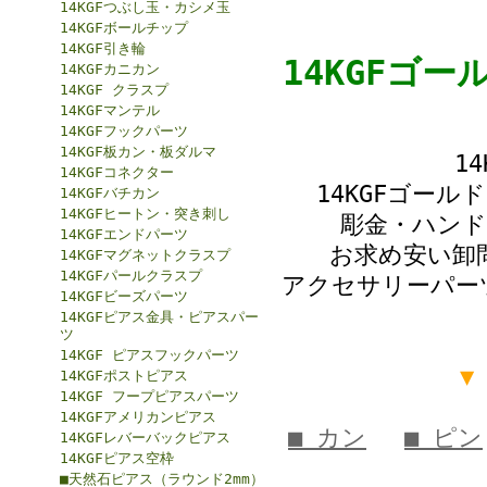
14KGFつぶし玉・カシメ玉
14KGFボールチップ
14KGF引き輪
14KGFゴ
14KGFカニカン
14KGF クラスプ
14KGFマンテル
14KGFフックパーツ
14KGF板カン・板ダルマ
1
14KGFコネクター
14KGFゴー
14KGFバチカン
14KGFヒートン・突き刺し
彫金・ハン
14KGFエンドパーツ
お求め安い卸
14KGFマグネットクラスプ
14KGFパールクラスプ
アクセサリーパー
14KGFビーズパーツ
14KGFピアス金具・ピアスパー
ツ
14KGF ピアスフックパーツ
▼
14KGFポストピアス
14KGF フープピアスパーツ
14KGFアメリカンピアス
■ カン
■ ピン
14KGFレバーバックピアス
14KGFピアス空枠
■天然石ピアス（ラウンド2mm）