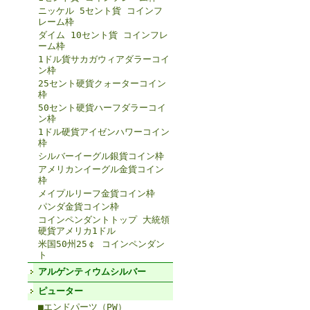
ニッケル 5セント貨 コインフ
レーム枠
ダイム 10セント貨 コインフレ
ーム枠
1ドル貨サカガウィアダラーコイ
ン枠
25セント硬貨クォーターコイン
枠
50セント硬貨ハーフダラーコイ
ン枠
1ドル硬貨アイゼンハワーコイン
枠
シルバーイーグル銀貨コイン枠
アメリカンイーグル金貨コイン
枠
メイプルリーフ金貨コイン枠
パンダ金貨コイン枠
コインペンダントトップ 大統領
硬貨アメリカ1ドル
米国50州25￠ コインペンダン
ト
アルゲンティウムシルバー
ピューター
■エンドパーツ（PW）