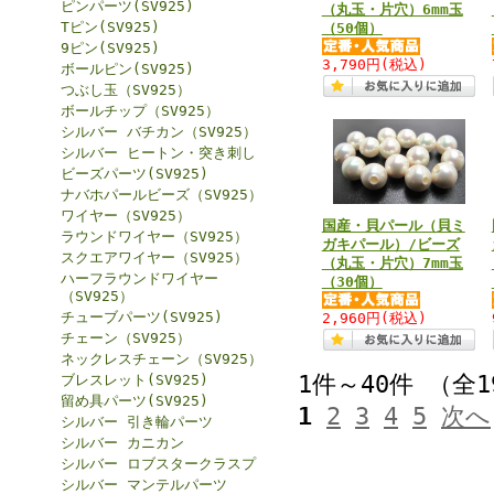
ピンパーツ(SV925)
（丸玉・片穴）6mm玉
Tピン(SV925)
（50個）
9ピン(SV925)
3,790円
(税込)
ボールピン(SV925)
つぶし玉（SV925）
ボールチップ（SV925）
シルバー バチカン（SV925）
シルバー ヒートン・突き刺し
ビーズパーツ(SV925)
ナバホパールビーズ（SV925）
ワイヤー（SV925）
国産・貝パール（貝ミ
ラウンドワイヤー（SV925）
ガキパール）/ビーズ
スクエアワイヤー（SV925）
（丸玉・片穴）7mm玉
ハーフラウンドワイヤー
（30個）
（SV925）
チューブパーツ(SV925)
2,960円
(税込)
チェーン（SV925）
ネックレスチェーン（SV925）
1件～40件 （全
ブレスレット(SV925)
留め具パーツ(SV925)
1
2
3
4
5
次へ
シルバー 引き輪パーツ
シルバー カニカン
シルバー ロブスタークラスプ
シルバー マンテルパーツ