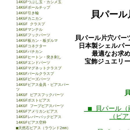
14KGFつぶし玉・カシメ玉
14KGFボールチップ
貝パール
14KGF引き輪
14KGFカニカン
14KGF クラスプ
14KGFマンテル
14KGFフックパーツ
貝パール片穴パー
14KGF板カン・板ダルマ
日本製シェルパー
14KGFコネクター
14KGFバチカン
最適なお求
14KGFヒートン・突き刺し
宝飾ジュエリ
14KGFエンドパーツ
14KGFマグネットクラスプ
14KGFパールクラスプ
14KGFビーズパーツ
14KGFピアス金具・ピアスパー
ツ
14KGF ピアスフックパーツ
14KGFポストピアス
14KGF フープピアスパーツ
■ 貝パール（
14KGFアメリカンピアス
（ピア
14KGFレバーバックピアス
14KGFピアス空枠
■天然石ピアス（ラウンド2mm）