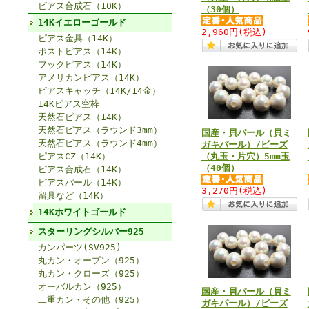
ピアス合成石（10K）
（30個）
14Kイエローゴールド
2,960円
(税込)
ピアス金具（14K）
ポストピアス（14K）
フックピアス（14K）
アメリカンピアス（14K）
ピアスキャッチ（14K/14金）
14Kピアス空枠
天然石ピアス（14K）
天然石ピアス（ラウンド3mm）
国産・貝パール（貝ミ
天然石ピアス（ラウンド4mm）
ガキパール）/ビーズ
ピアスCZ（14K）
（丸玉・片穴）5mm玉
（40個）
ピアス合成石（14K）
ピアスパール（14K）
3,270円
(税込)
留具など（14K）
14Kホワイトゴールド
スターリングシルバー925
カンパーツ(SV925)
丸カン・オープン（925）
丸カン・クローズ（925）
オーバルカン（925）
国産・貝パール（貝ミ
二重カン・その他（925）
ガキパール）/ビーズ