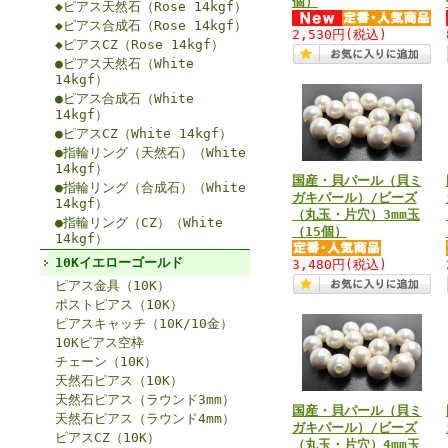
個）
◆ピアス天然石（Rose 14kgf）
◆ピアス合成石（Rose 14kgf）
2,530円
(税込)
◆ピアスCZ（Rose 14kgf）
●ピアス天然石（White
14kgf）
●ピアス合成石（White
14kgf）
●ピアスCZ（White 14kgf）
●指輪リング（天然石）（White
14kgf）
国産・貝パール（貝ミ
●指輪リング（合成石）（White
ガキパール）/ビーズ
14kgf）
（丸玉・片穴）3mm玉
●指輪リング（CZ）（White
（15個）
14kgf）
10Kイエローゴールド
3,480円
(税込)
ピアス金具（10K）
ポストピアス（10K）
ピアスキャッチ（10K/10金）
10Kピアス空枠
チェーン（10K）
天然石ピアス（10K）
天然石ピアス（ラウンド3mm）
国産・貝パール（貝ミ
天然石ピアス（ラウンド4mm）
ガキパール）/ビーズ
ピアスCZ（10K）
（丸玉・片穴）4mm玉