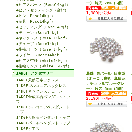
ー) 片穴 7mm（5個）
◆ピアスパーツ（Rose14kgf）
◆ピアスセッティング（空枠）
1,980円
(税込)
◆ピン（Rose14kgf）
◆留具（Rose14kgf）
◆セッティング（Rose14kgf）
◆チェーン（Rose14kgf）
◆ネックレス（Rose 14kgf）
◆チューブ（Rose14kgf）
◆指輪パーツ（Rose 14kgf）
◆ワイヤー（Rose14kgf）
●ピアス空枠（white14kgf）
●指輪リング（White 14kgf）
14KGF アクセサリー
花珠 貝パール 日本製
(オーロラ磨き 真多麻
14KGF天然石ネックレス
ナチュラルブルーグレ
14KGFジルコニアネックレス
ー) 片穴 8mm（5個）
14KGFネックレスチェーン
14KGF合成宝石ペンダントトッ
2,190円
(税込)
プ
14KGFジルコニアペンダントト
ップ
14KGF天然石ペンダントトップ
14KGFパールペンダントトップ
14KGFピアス