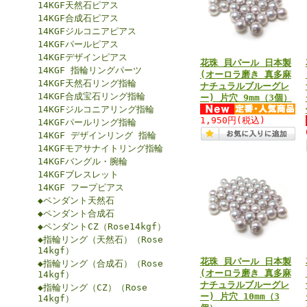
14KGF天然石ピアス
14KGF合成石ピアス
14KGFジルコニアピアス
14KGFパールピアス
14KGFデザインピアス
花珠 貝パール 日本製
14KGF 指輪リングパーツ
(オーロラ磨き 真多麻
14KGF天然石リング指輪
ナチュラルブルーグレ
14KGF合成宝石リング指輪
ー) 片穴 9mm（3個）
14KGFジルコニアリング指輪
1,950円
(税込)
14KGFパールリング指輪
14KGF デザインリング 指輪
14KGFモアサナイトリング指輪
14KGFバングル・腕輪
14KGFブレスレット
14KGF フープピアス
◆ペンダント天然石
◆ペンダント合成石
◆ペンダントCZ（Rose14kgf）
◆指輪リング（天然石）（Rose
14kgf）
花珠 貝パール 日本製
◆指輪リング（合成石）（Rose
(オーロラ磨き 真多麻
14kgf）
ナチュラルブルーグレ
◆指輪リング（CZ）（Rose
ー) 片穴 10mm（3
14kgf）