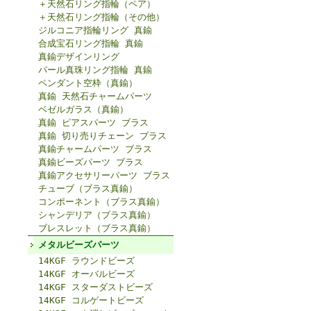
＋天然石リング指輪（ペア）
＋天然石リング指輪（その他）
ジルコニア指輪リング 真鍮
合成宝石リング指輪 真鍮
真鍮デザインリング
パール真珠リング指輪 真鍮
ペンダント空枠（真鍮）
真鍮 天然石チャームパーツ
ベゼルガラス（真鍮）
真鍮 ピアスパーツ ブラス
真鍮 切り売りチェーン ブラス
真鍮チャームパーツ ブラス
真鍮ビーズパーツ ブラス
真鍮アクセサリーパーツ ブラス
チューブ（ブラス真鍮）
コンポーネント（ブラス真鍮）
シャンデリア（ブラス真鍮）
ブレスレット（ブラス真鍮）
メタルビーズパーツ
14KGF ラウンドビーズ
14KGF オーバルビーズ
14KGF スターダストビーズ
14KGF コルゲートビーズ