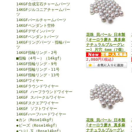
14KGF合成宝石チャームパーツ
14KGFジルコニアチャームパー
ツ
14KGFパールチャームパーツ
14KGFペンダント空枠
14KGFデザインパーツ
花珠 貝パール 日本製
14KGFペンダントパーツ
(オーロラ磨き 真多麻
14KGFリングパーツ・指輪パー
ナチュラルブルーグレ
ツ
ー) 片穴 6mm（7個）
14KGF指輪リング・2号
■指輪（4号～）（14kgf）
2,080円
(税込)
14KGF指輪リング・9号
14KGF指輪リング・11号
14KGF指輪リング・13号
14KGFワイヤー
14KGFラウンドワイヤー
14KGF ハーフラウンドワイヤー
14KGF スパークルワイヤー
14KGFスクエアワイヤー
14KGF ソフトワイヤー
14KGFハーフハードワイヤー
◆カン（Rose14kgf）
花珠 貝パール 日本製
(オーロラ磨き 真多麻
◆ビーズ（Rose14kgf）
ナチュラルブルーグレ
◆つぶし玉（Rose14kgf）