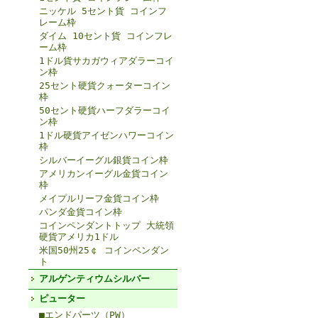
ニッケル 5セント貨 コインフ
レーム枠
ダイム 10セント貨 コインフレ
ーム枠
1ドル貨サカガウィアダラーコイ
ン枠
25セント硬貨クォーターコイン
枠
50セント硬貨ハーフダラーコイ
ン枠
1ドル硬貨アイゼンハワーコイン
枠
シルバーイーグル銀貨コイン枠
アメリカンイーグル金貨コイン
枠
メイプルリーフ金貨コイン枠
パンダ金貨コイン枠
コインペンダントトップ 大統領
硬貨アメリカ1ドル
米国50州25￠ コインペンダン
ト
アルゲンティウムシルバー
ピューター
■エンドパーツ（PW）