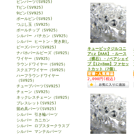
ピンパーツ(SV925)
Tピン(SV925)
9ピン(SV925)
ボールピン(SV925)
つぶし玉（SV925）
ボールチップ（SV925）
シルバー バチカン（SV925）
シルバー ヒートン・突き刺し
ビーズパーツ(SV925)
キュービックジルコニ
ナバホパールビーズ（SV925）
アcz【AAA】・ルース
ワイヤー（SV925）
（裸石）・/ペアシェイ
プ【12×8mm】ファセッ
ラウンドワイヤー（SV925）
トカット（7個）
スクエアワイヤー（SV925）
ハーフラウンドワイヤー
2,090円
(税込)
（SV925）
チューブパーツ(SV925)
チェーン（SV925）
ネックレスチェーン（SV925）
ブレスレット(SV925)
留め具パーツ(SV925)
シルバー 引き輪パーツ
シルバー カニカン
シルバー ロブスタークラスプ
シルバー マンテルパーツ