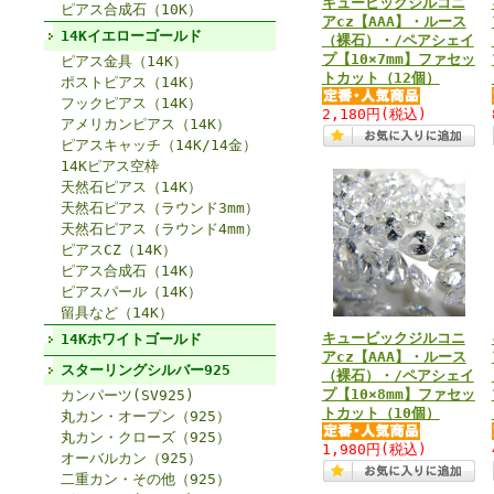
キュービックジルコニ
ピアス合成石（10K）
アcz【AAA】・ルース
14Kイエローゴールド
（裸石）・/ペアシェイ
プ【10×7mm】ファセッ
ピアス金具（14K）
トカット（12個）
ポストピアス（14K）
フックピアス（14K）
2,180円
(税込)
アメリカンピアス（14K）
ピアスキャッチ（14K/14金）
14Kピアス空枠
天然石ピアス（14K）
天然石ピアス（ラウンド3mm）
天然石ピアス（ラウンド4mm）
ピアスCZ（14K）
ピアス合成石（14K）
ピアスパール（14K）
留具など（14K）
キュービックジルコニ
14Kホワイトゴールド
アcz【AAA】・ルース
スターリングシルバー925
（裸石）・/ペアシェイ
プ【10×8mm】ファセッ
カンパーツ(SV925)
トカット（10個）
丸カン・オープン（925）
丸カン・クローズ（925）
1,980円
(税込)
オーバルカン（925）
二重カン・その他（925）