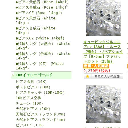
◆ピアス天然石（Rose 14kgf）
◆ピアス合成石（Rose 14kgf）
◆ピアスCZ（Rose 14kgf）
●ピアス天然石（White
14kgf）
●ピアス合成石（White
14kgf）
●ピアスCZ（White 14kgf）
キュービックジルコニ
●指輪リング（天然石）（White
アcz【AAA】・ルース
14kgf）
（裸石）・/ペアシェイ
●指輪リング（合成石）（White
プ【8×5mm】ファセッ
14kgf）
トカット（25個）
●指輪リング（CZ）（White
14kgf）
2,270円
(税込)
10Kイエローゴールド
ピアス金具（10K）
ポストピアス（10K）
ピアスキャッチ（10K/10金）
10Kピアス空枠
チェーン（10K）
天然石ピアス（10K）
天然石ピアス（ラウンド3mm）
天然石ピアス（ラウンド4mm）
ピアスCZ（10K）