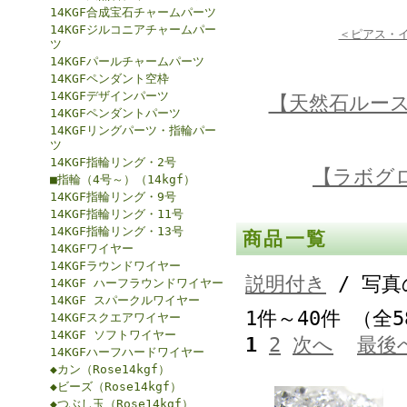
14KGF合成宝石チャームパーツ
14KGFジルコニアチャームパー
＜ピアス・
ツ
14KGFパールチャームパーツ
14KGFペンダント空枠
14KGFデザインパーツ
【天然石ルー
14KGFペンダントパーツ
14KGFリングパーツ・指輪パー
ツ
14KGF指輪リング・2号
【ラボグ
■指輪（4号～）（14kgf）
14KGF指輪リング・9号
14KGF指輪リング・11号
14KGF指輪リング・13号
商品一覧
14KGFワイヤー
14KGFラウンドワイヤー
説明付き
/ 写真
14KGF ハーフラウンドワイヤー
14KGF スパークルワイヤー
1件～40件 （全
14KGFスクエアワイヤー
14KGF ソフトワイヤー
1
2
次へ
最後
14KGFハーフハードワイヤー
◆カン（Rose14kgf）
◆ビーズ（Rose14kgf）
◆つぶし玉（Rose14kgf）