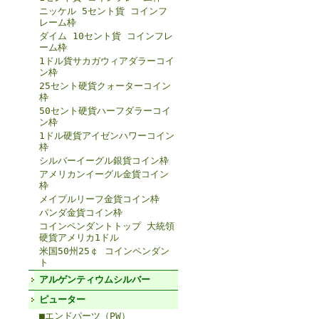
ニッケル 5セント貨 コインフ
レーム枠
ダイム 10セント貨 コインフレ
ーム枠
1ドル貨サカガウィアダラーコイ
ン枠
25セント硬貨クォーターコイン
枠
50セント硬貨ハーフダラーコイ
ン枠
1ドル硬貨アイゼンハワーコイン
枠
シルバーイーグル銀貨コイン枠
アメリカンイーグル金貨コイン
枠
メイプルリーフ金貨コイン枠
パンダ金貨コイン枠
コインペンダントトップ 大統領
硬貨アメリカ1ドル
米国50州25￠ コインペンダン
ト
アルゲンティウムシルバー
ピューター
■エンドパーツ（PW）