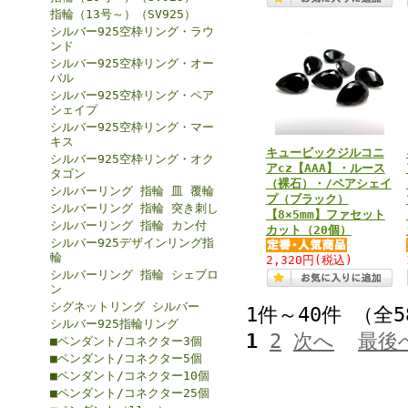
指輪（13号～）（SV925）
シルバー925空枠リング・ラウ
ンド
シルバー925空枠リング・オー
バル
シルバー925空枠リング・ペア
シェイプ
シルバー925空枠リング・マー
キス
キュービックジルコニ
シルバー925空枠リング・オク
アcz【AAA】・ルース
タゴン
（裸石）・/ペアシェイ
シルバーリング 指輪 皿 覆輪
プ（ブラック）
シルバーリング 指輪 突き刺し
【8×5mm】ファセット
シルバーリング 指輪 カン付
カット（20個）
シルバー925デザインリング指
輪
2,320円
(税込)
シルバーリング 指輪 シェブロ
ン
シグネットリング シルバー
1件～40件 （全
シルバー925指輪リング
1
2
次へ
最後
■ペンダント/コネクター3個
■ペンダント/コネクター5個
■ペンダント/コネクター10個
■ペンダント/コネクター25個