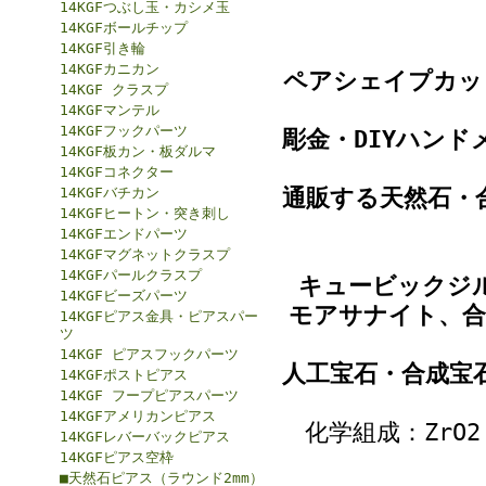
14KGFつぶし玉・カシメ玉
14KGFボールチップ
14KGF引き輪
14KGFカニカン
ペアシェイプカッ
14KGF クラスプ
14KGFマンテル
14KGFフックパーツ
彫金・DIYハン
14KGF板カン・板ダルマ
14KGFコネクター
14KGFバチカン
通販する天然石・
14KGFヒートン・突き刺し
14KGFエンドパーツ
14KGFマグネットクラスプ
14KGFパールクラスプ
キュービックジ
14KGFビーズパーツ
モアサナイト、合
14KGFピアス金具・ピアスパー
ツ
14KGF ピアスフックパーツ
人工宝石・合成宝
14KGFポストピアス
14KGF フープピアスパーツ
14KGFアメリカンピアス
化学組成：ZrO2 
14KGFレバーバックピアス
14KGFピアス空枠
■天然石ピアス（ラウンド2mm）