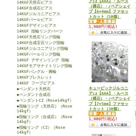
アcz【AAA】・ルース
14KGF天然石ピアス
（裸石）・/ペアシェイ
14KGF合成石ピアス
プ【6×4mm】ファセッ
14KGFジルコニアピアス
トカット（50個）
14KGFパールピアス
14KGFデザインピアス
1,980円
(税込)
14KGF 指輪リングパーツ
14KGF天然石リング指輪
14KGF合成宝石リング指輪
14KGFジルコニアリング指輪
14KGFパールリング指輪
14KGF デザインリング 指輪
14KGFモアサナイトリング指輪
14KGFバングル・腕輪
14KGFブレスレット
14KGF フープピアス
キュービックジルコニ
◆ペンダント天然石
アcz【AAA】・ルース
◆ペンダント合成石
（裸石）・/ペアシェイ
◆ペンダントCZ（Rose14kgf）
プ【7×5mm】ファセッ
◆指輪リング（天然石）（Rose
トカット（30個）
14kgf）
◆指輪リング（合成石）（Rose
1,980円
(税込)
14kgf）
◆指輪リング（CZ）（Rose
14kgf）