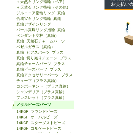
＋天然石リング指輪（ペア）
＋天然石リング指輪（その他）
ジルコニア指輪リング 真鍮
合成宝石リング指輪 真鍮
真鍮デザインリング
パール真珠リング指輪 真鍮
ペンダント空枠（真鍮）
真鍮 天然石チャームパーツ
ベゼルガラス（真鍮）
真鍮 ピアスパーツ ブラス
真鍮 切り売りチェーン ブラス
真鍮チャームパーツ ブラス
真鍮ビーズパーツ ブラス
真鍮アクセサリーパーツ ブラス
チューブ（ブラス真鍮）
コンポーネント（ブラス真鍮）
シャンデリア（ブラス真鍮）
ブレスレット（ブラス真鍮）
メタルビーズパーツ
14KGF ラウンドビーズ
14KGF オーバルビーズ
14KGF スターダストビーズ
14KGF コルゲートビーズ