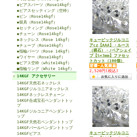
◆ピアスパーツ（Rose14kgf）
◆ピアスセッティング（空枠）
◆ピン（Rose14kgf）
◆留具（Rose14kgf）
◆セッティング（Rose14kgf）
◆チェーン（Rose14kgf）
◆ネックレス（Rose 14kgf）
キュービックジルコニ
アcz【AAA】・ルース
◆チューブ（Rose14kgf）
（裸石）・/ペアシェイ
◆指輪パーツ（Rose 14kgf）
プ【5×3mm】ファセッ
◆ワイヤー（Rose14kgf）
トカット（100個）
●ピアス空枠（white14kgf）
●指輪リング（White 14kgf）
2,520円
(税込)
14KGF アクセサリー
14KGF天然石ネックレス
14KGFジルコニアネックレス
14KGFネックレスチェーン
14KGF合成宝石ペンダントトッ
プ
14KGFジルコニアペンダントト
ップ
14KGF天然石ペンダントトップ
14KGFパールペンダントトップ
キュービックジルコニ
14KGFピアス