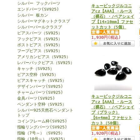
シルバー フックパーツ
キュービックジルコニ
エンドパーツ(SV925)
アcz【AAA】・ルース
シルバー 板カン
（裸石）・/ペアシェイ
シルバーマグネットクラスプ
プ【14×10mm】ファセ
シルバーパールクラスプ
ットカット（5個）
ピアスパーツ（SV925）
1,930円
(税込)
フックピアス（SV925）
ポストピアス（SV925）
フープピアス（SV925）
アメリカンピアス（SV925）
レバーバックピアス（SV925）
キャッチ（SV925）
ピアス空枠（SV925）
ピアスキャッチ（SV925）
デザインパーツ(SV925)
チャームパーツ(SV925)
キュービックジルコニ
金具パーツ(SV925)
アcz【AAA】・ルース
ペンダント空枠（SV925）
（裸石）・/ペアシェイ
シルバー925天然石ペンダント
プ（ブラック）
トップ
【6×4mm】ファセット
コインフレーム枠(SV925)
カット（50個）
指輪リングパーツ(SV925)
指輪（7号～）（SV925）
1,920円
(税込)
指輪（10号～）（SV925）