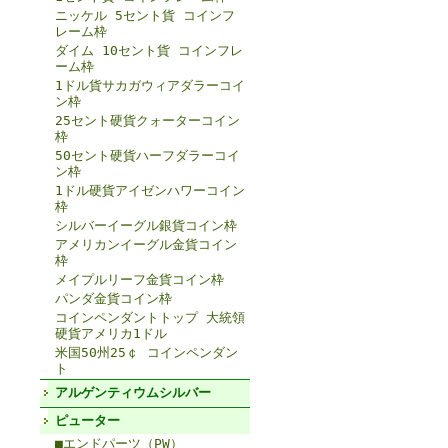
ニッケル 5セント貨 コインフ
レーム枠
ダイム 10セント貨 コインフレ
ーム枠
1ドル貨サカガウィアダラーコイ
ン枠
25セント硬貨クォーターコイン
枠
50セント硬貨ハーフダラーコイ
ン枠
1ドル硬貨アイゼンハワーコイン
枠
シルバーイーグル銀貨コイン枠
アメリカンイーグル金貨コイン
枠
メイプルリーフ金貨コイン枠
パンダ金貨コイン枠
コインペンダントトップ 大統領
硬貨アメリカ1ドル
米国50州25￠ コインペンダン
ト
アルゲンティウムシルバー
ピューター
■エンドパーツ（PW）