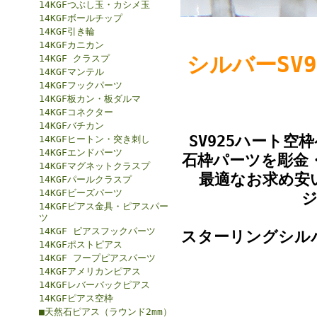
14KGFつぶし玉・カシメ玉
14KGFボールチップ
14KGF引き輪
14KGFカニカン
シルバーSV
14KGF クラスプ
14KGFマンテル
14KGFフックパーツ
14KGF板カン・板ダルマ
14KGFコネクター
14KGFバチカン
SV925ハート
14KGFヒートン・突き刺し
14KGFエンドパーツ
石枠パーツを彫金
14KGFマグネットクラスプ
最適なお求め安
14KGFパールクラスプ
14KGFビーズパーツ
14KGFピアス金具・ピアスパー
ツ
14KGF ピアスフックパーツ
スターリングシル
14KGFポストピアス
14KGF フープピアスパーツ
14KGFアメリカンピアス
14KGFレバーバックピアス
14KGFピアス空枠
■天然石ピアス（ラウンド2mm）