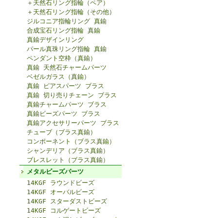
＋天然石リング指輪（ペア）
＋天然石リング指輪（その他）
ジルコニア指輪リング 真鍮
合成宝石リング指輪 真鍮
真鍮デザインリング
パール真珠リング指輪 真鍮
ペンダント空枠（真鍮）
真鍮 天然石チャームパーツ
ベゼルガラス（真鍮）
真鍮 ピアスパーツ ブラス
真鍮 切り売りチェーン ブラス
真鍮チャームパーツ ブラス
真鍮ビーズパーツ ブラス
真鍮アクセサリーパーツ ブラス
チューブ（ブラス真鍮）
コンポーネント（ブラス真鍮）
シャンデリア（ブラス真鍮）
ブレスレット（ブラス真鍮）
メタルビーズパーツ
14KGF ラウンドビーズ
14KGF オーバルビーズ
14KGF スターダストビーズ
14KGF コルゲートビーズ