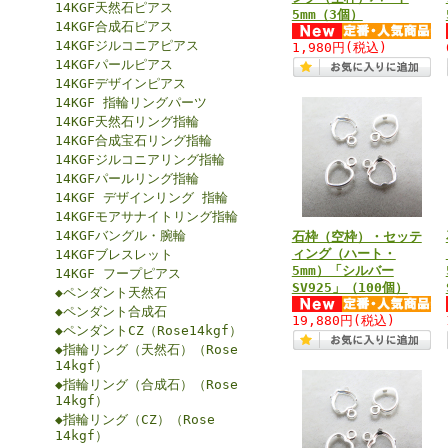
14KGF天然石ピアス
5mm（3個）
14KGF合成石ピアス
14KGFジルコニアピアス
1,980円
(税込)
14KGFパールピアス
14KGFデザインピアス
14KGF 指輪リングパーツ
14KGF天然石リング指輪
14KGF合成宝石リング指輪
14KGFジルコニアリング指輪
14KGFパールリング指輪
14KGF デザインリング 指輪
14KGFモアサナイトリング指輪
14KGFバングル・腕輪
石枠（空枠）・セッテ
ィング（ハート・
14KGFブレスレット
5mm）「シルバー
14KGF フープピアス
SV925」（100個）
◆ペンダント天然石
◆ペンダント合成石
19,880円
(税込)
◆ペンダントCZ（Rose14kgf）
◆指輪リング（天然石）（Rose
14kgf）
◆指輪リング（合成石）（Rose
14kgf）
◆指輪リング（CZ）（Rose
14kgf）