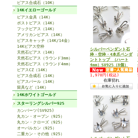
ピアス合成石（10K）
14Kイエローゴールド
ピアス金具（14K）
ポストピアス（14K）
フックピアス（14K）
アメリカンピアス（14K）
ピアスキャッチ（14K/14金）
14Kピアス空枠
シルバーペンダント石
天然石ピアス（14K）
枠・空枠・4本爪ペンダ
天然石ピアス（ラウンド3mm）
ントトップ （ハート
天然石ピアス（ラウンド4mm）
4mm）SV925（8個）
ピアスCZ（14K）
1,970円
(税込)
ピアス合成石（14K）
在庫切れ
ピアスパール（14K）
留具など（14K）
14Kホワイトゴールド
スターリングシルバー925
カンパーツ(SV925)
丸カン・オープン（925）
丸カン・クローズ（925）
オーバルカン（925）
二重カン・その他（925）