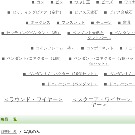
■ カン
■ ピン
■ つぶし玉
■ ビーズ
■ ワイ
■ セッティングピアス（空枠）
■ ピアス天然石
■ ピアス合成石
■ ネックレス
■ ブレスレット
■ チェーン
■ 留具
■ セッティングペンダント（枠）
■ ペンダント天然石
■ ペンダン
ダントパール
■ コインフレーム（枠）
■ コンポーネント
■ チュ
■ ペンダント/コネクター（1個）
■ ペンダント/コネクター（3個セッ
個セット）
■ ペンダント/コネクター（10個セット）
■ ペンダント/
■ ドゥルージー（ペンダント）
■ ドゥルージー
＜ラウンド・ワイヤー＞
＜スクエア・ワイヤー＞
ヤー＞
商品一覧
説明付き
/ 写真のみ