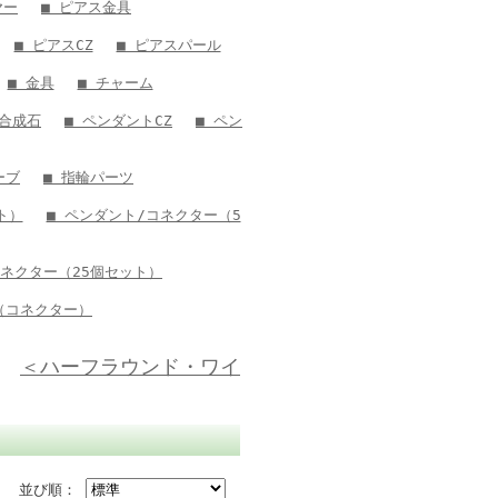
ヤー
■ ピアス金具
■ ピアスCZ
■ ピアスパール
■ 金具
■ チャーム
ト合成石
■ ペンダントCZ
■ ペン
ーブ
■ 指輪パーツ
ト）
■ ペンダント/コネクター（5
コネクター（25個セット）
（コネクター）
＜ハーフラウンド・ワイ
並び順：