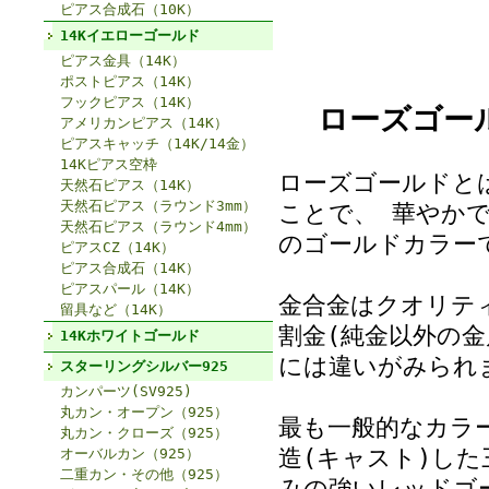
ピアス合成石（10K）
14Kイエローゴールド
ピアス金具（14K）
ポストピアス（14K）
フックピアス（14K）
ローズゴー
アメリカンピアス（14K）
ピアスキャッチ（14K/14金）
14Kピアス空枠
ローズゴールドと
天然石ピアス（14K）
天然石ピアス（ラウンド3mm）
ことで、 華やか
天然石ピアス（ラウンド4mm）
のゴールドカラー
ピアスCZ（14K）
ピアス合成石（14K）
ピアスパール（14K）
金合金はクオリテ
留具など（14K）
割金(純金以外の
14Kホワイトゴールド
には違いがみられ
スターリングシルバー925
カンパーツ(SV925)
丸カン・オープン（925）
最も一般的なカラ
丸カン・クローズ（925）
造(キャスト)し
オーバルカン（925）
二重カン・その他（925）
みの強いレッドゴ