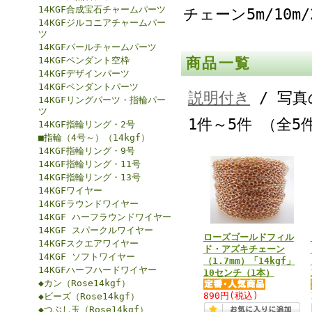
14KGF合成宝石チャームパーツ
チェーン5m/10m
14KGFジルコニアチャームパー
ツ
14KGFパールチャームパーツ
14KGFペンダント空枠
商品一覧
14KGFデザインパーツ
14KGFペンダントパーツ
説明付き
/ 写真
14KGFリングパーツ・指輪パー
ツ
1件～5件 （全5
14KGF指輪リング・2号
■指輪（4号～）（14kgf）
14KGF指輪リング・9号
14KGF指輪リング・11号
14KGF指輪リング・13号
14KGFワイヤー
14KGFラウンドワイヤー
14KGF ハーフラウンドワイヤー
14KGF スパークルワイヤー
ローズゴールドフィル
14KGFスクエアワイヤー
ド・アズキチェーン
14KGF ソフトワイヤー
（1.7mm）「14kgf」
14KGFハーフハードワイヤー
10センチ（1本）
◆カン（Rose14kgf）
890円
(税込)
◆ビーズ（Rose14kgf）
◆つぶし玉（Rose14kgf）