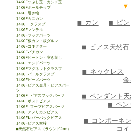
14KGFつぶし玉・カシメ玉
▼
14KGFボールチップ
14KGF引き輪
14KGFカニカン
■ カン
■ ピン
14KGF クラスプ
14KGFマンテル
14KGFフックパーツ
14KGF板カン・板ダルマ
■ ピアス天然石
14KGFコネクター
14KGFバチカン
14KGFヒートン・突き刺し
14KGFエンドパーツ
14KGFマグネットクラスプ
■ ネックレス
14KGFパールクラスプ
金
14KGFビーズパーツ
14KGFピアス金具・ピアスパー
ツ
■ ペンダント天
14KGF ピアスフックパーツ
14KGFポストピアス
■ ペ
14KGF フープピアスパーツ
14KGFアメリカンピアス
14KGFレバーバックピアス
■ コンポーネ
14KGFピアス空枠
コイ
■天然石ピアス（ラウンド2mm）