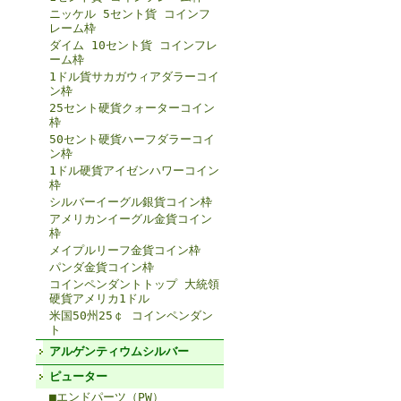
ニッケル 5セント貨 コインフ
レーム枠
ダイム 10セント貨 コインフレ
ーム枠
1ドル貨サカガウィアダラーコイ
ン枠
25セント硬貨クォーターコイン
枠
50セント硬貨ハーフダラーコイ
ン枠
1ドル硬貨アイゼンハワーコイン
枠
シルバーイーグル銀貨コイン枠
アメリカンイーグル金貨コイン
枠
メイプルリーフ金貨コイン枠
パンダ金貨コイン枠
コインペンダントトップ 大統領
硬貨アメリカ1ドル
米国50州25￠ コインペンダン
ト
アルゲンティウムシルバー
ピューター
■エンドパーツ（PW）