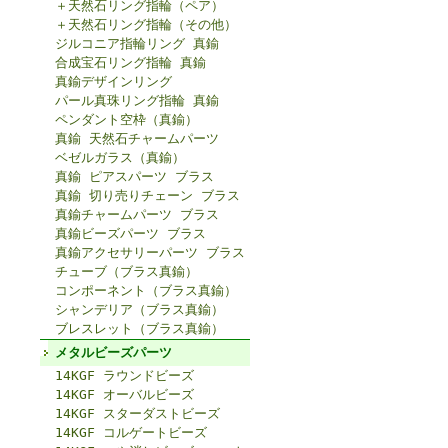
＋天然石リング指輪（ペア）
＋天然石リング指輪（その他）
ジルコニア指輪リング 真鍮
合成宝石リング指輪 真鍮
真鍮デザインリング
パール真珠リング指輪 真鍮
ペンダント空枠（真鍮）
真鍮 天然石チャームパーツ
ベゼルガラス（真鍮）
真鍮 ピアスパーツ ブラス
真鍮 切り売りチェーン ブラス
真鍮チャームパーツ ブラス
真鍮ビーズパーツ ブラス
真鍮アクセサリーパーツ ブラス
チューブ（ブラス真鍮）
コンポーネント（ブラス真鍮）
シャンデリア（ブラス真鍮）
ブレスレット（ブラス真鍮）
メタルビーズパーツ
14KGF ラウンドビーズ
14KGF オーバルビーズ
14KGF スターダストビーズ
14KGF コルゲートビーズ