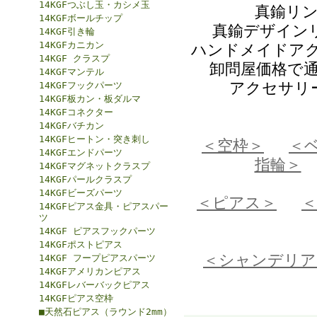
14KGFつぶし玉・カシメ玉
真鍮リ
14KGFボールチップ
真鍮デザイン
14KGF引き輪
14KGFカニカン
ハンドメイドアク
14KGF クラスプ
卸問屋価格で通
14KGFマンテル
アクセサリ
14KGFフックパーツ
14KGF板カン・板ダルマ
14KGFコネクター
14KGFバチカン
14KGFヒートン・突き刺し
＜空枠＞
＜
14KGFエンドパーツ
指輪＞
14KGFマグネットクラスプ
14KGFパールクラスプ
14KGFビーズパーツ
＜ピアス＞
14KGFピアス金具・ピアスパー
ツ
14KGF ピアスフックパーツ
14KGFポストピアス
＜シャンデリア
14KGF フープピアスパーツ
14KGFアメリカンピアス
14KGFレバーバックピアス
14KGFピアス空枠
■天然石ピアス（ラウンド2mm）