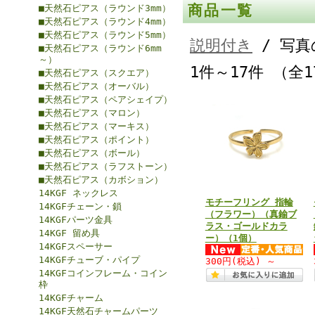
商品一覧
■天然石ピアス（ラウンド3mm）
■天然石ピアス（ラウンド4mm）
■天然石ピアス（ラウンド5mm）
説明付き
/ 写真
■天然石ピアス（ラウンド6mm
～）
1件～17件 （全
■天然石ピアス（スクエア）
■天然石ピアス（オーバル）
■天然石ピアス（ペアシェイプ）
■天然石ピアス（マロン）
■天然石ピアス（マーキス）
■天然石ピアス（ポイント）
■天然石ピアス（ボール）
■天然石ピアス（ラフストーン）
■天然石ピアス（カボション）
14KGF ネックレス
モチーフリング 指輪
14KGFチェーン・鎖
（フラワー）（真鍮ブ
14KGFパーツ金具
ラス・ゴールドカラ
14KGF 留め具
ー）（1個）
14KGFスペーサー
14KGFチューブ・パイプ
300円
(税込)
～
14KGFコインフレーム・コイン
枠
14KGFチャーム
14KGF天然石チャームパーツ