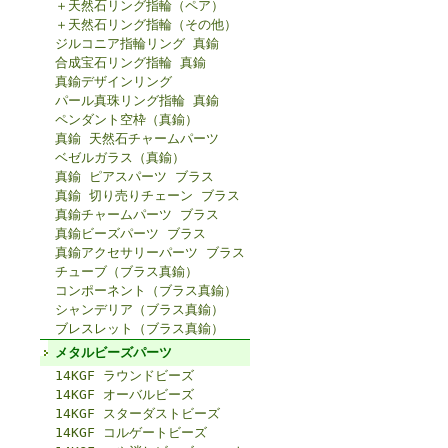
＋天然石リング指輪（ペア）
＋天然石リング指輪（その他）
ジルコニア指輪リング 真鍮
合成宝石リング指輪 真鍮
真鍮デザインリング
パール真珠リング指輪 真鍮
ペンダント空枠（真鍮）
真鍮 天然石チャームパーツ
ベゼルガラス（真鍮）
真鍮 ピアスパーツ ブラス
真鍮 切り売りチェーン ブラス
真鍮チャームパーツ ブラス
真鍮ビーズパーツ ブラス
真鍮アクセサリーパーツ ブラス
チューブ（ブラス真鍮）
コンポーネント（ブラス真鍮）
シャンデリア（ブラス真鍮）
ブレスレット（ブラス真鍮）
メタルビーズパーツ
14KGF ラウンドビーズ
14KGF オーバルビーズ
14KGF スターダストビーズ
14KGF コルゲートビーズ