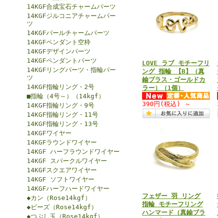
14KGF合成宝石チャームパーツ
14KGFジルコニアチャームパー
ツ
14KGFパールチャームパーツ
14KGFペンダント空枠
14KGFデザインパーツ
14KGFペンダントパーツ
LOVE ラブ モチーフリ
14KGFリングパーツ・指輪パー
ング 指輪 【B】（真
ツ
鍮ブラス・ゴールドカ
14KGF指輪リング・2号
ラー）（1個）
■指輪（4号～）（14kgf）
390円
(税込)
～
14KGF指輪リング・9号
14KGF指輪リング・11号
14KGF指輪リング・13号
14KGFワイヤー
14KGFラウンドワイヤー
14KGF ハーフラウンドワイヤー
14KGF スパークルワイヤー
14KGFスクエアワイヤー
14KGF ソフトワイヤー
14KGFハーフハードワイヤー
フェザー 羽 リング
◆カン（Rose14kgf）
指輪 モチーフリング
◆ビーズ（Rose14kgf）
ハンマード（真鍮ブラ
◆つぶし玉（Rose14kgf）