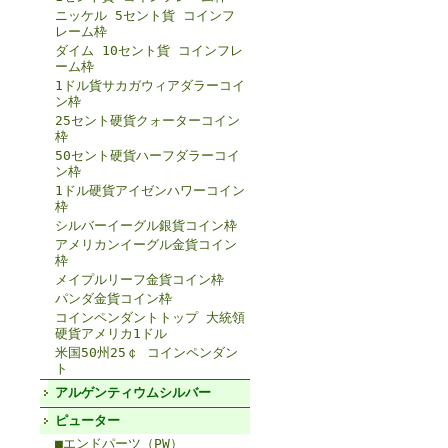
ニッケル 5セント貨 コインフ
レーム枠
ダイム 10セント貨 コインフレ
ーム枠
1ドル貨サカガウィアダラーコイ
ン枠
25セント硬貨クォーターコイン
枠
50セント硬貨ハーフダラーコイ
ン枠
1ドル硬貨アイゼンハワーコイン
枠
シルバーイーグル銀貨コイン枠
アメリカンイーグル金貨コイン
枠
メイプルリーフ金貨コイン枠
パンダ金貨コイン枠
コインペンダントトップ 大統領
硬貨アメリカ1ドル
米国50州25￠ コインペンダン
ト
アルゲンティウムシルバー
ピューター
■エンドパーツ（PW）