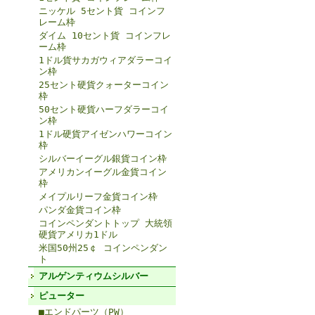
ニッケル 5セント貨 コインフ
レーム枠
ダイム 10セント貨 コインフレ
ーム枠
1ドル貨サカガウィアダラーコイ
ン枠
25セント硬貨クォーターコイン
枠
50セント硬貨ハーフダラーコイ
ン枠
1ドル硬貨アイゼンハワーコイン
枠
シルバーイーグル銀貨コイン枠
アメリカンイーグル金貨コイン
枠
メイプルリーフ金貨コイン枠
パンダ金貨コイン枠
コインペンダントトップ 大統領
硬貨アメリカ1ドル
米国50州25￠ コインペンダン
ト
アルゲンティウムシルバー
ピューター
■エンドパーツ（PW）