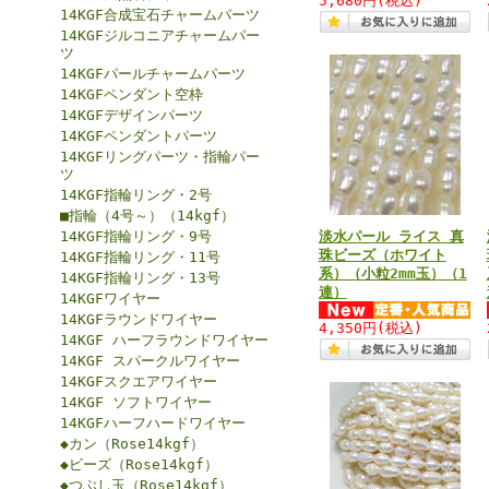
5,680円
(税込)
14KGF合成宝石チャームパーツ
14KGFジルコニアチャームパー
ツ
14KGFパールチャームパーツ
14KGFペンダント空枠
14KGFデザインパーツ
14KGFペンダントパーツ
14KGFリングパーツ・指輪パー
ツ
14KGF指輪リング・2号
■指輪（4号～）（14kgf）
14KGF指輪リング・9号
淡水パール ライス 真
珠ビーズ（ホワイト
14KGF指輪リング・11号
系）（小粒2mm玉）（1
14KGF指輪リング・13号
連）
14KGFワイヤー
14KGFラウンドワイヤー
4,350円
(税込)
14KGF ハーフラウンドワイヤー
14KGF スパークルワイヤー
14KGFスクエアワイヤー
14KGF ソフトワイヤー
14KGFハーフハードワイヤー
◆カン（Rose14kgf）
◆ビーズ（Rose14kgf）
◆つぶし玉（Rose14kgf）