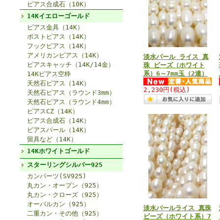
ピアス合成石（10K）
14Kイエローゴールド
ピアス金具（14K）
ポストピアス（14K）
フックピアス（14K）
アメリカンピアス（14K）
淡水パール ライス 真
ピアスキャッチ（14K/14金）
珠 ビーズ（ホワイト
系）6～7mm玉（2連）
14Kピアス空枠
天然石ピアス（14K）
2,230円
(税込)
天然石ピアス（ラウンド3mm）
天然石ピアス（ラウンド4mm）
ピアスCZ（14K）
ピアス合成石（14K）
ピアスパール（14K）
留具など（14K）
14Kホワイトゴールド
スターリングシルバー925
カンパーツ(SV925)
丸カン・オープン（925）
丸カン・クローズ（925）
オーバルカン（925）
淡水パールライス 真珠
二重カン・その他（925）
ビーズ（ホワイト系）7