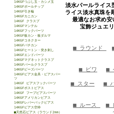
14KGFつぶし玉・カシメ玉
淡水パールライス
14KGFボールチップ
ライス淡水真珠を
14KGF引き輪
14KGFカニカン
最適なお求め安
14KGF クラスプ
宝飾ジュエ
14KGFマンテル
14KGFフックパーツ
14KGF板カン・板ダルマ
14KGFコネクター
14KGFバチカン
■ ラウンド
14KGFヒートン・突き刺し
14KGFエンドパーツ
14KGFマグネットクラスプ
14KGFパールクラスプ
■ ビワ
■
14KGFビーズパーツ
14KGFピアス金具・ピアスパー
ツ
■ スター
■
14KGF ピアスフックパーツ
14KGFポストピアス
14KGF フープピアスパーツ
14KGFアメリカンピアス
14KGFレバーバックピアス
■ ルース
■
14KGFピアス空枠
■天然石ピアス（ラウンド2mm）