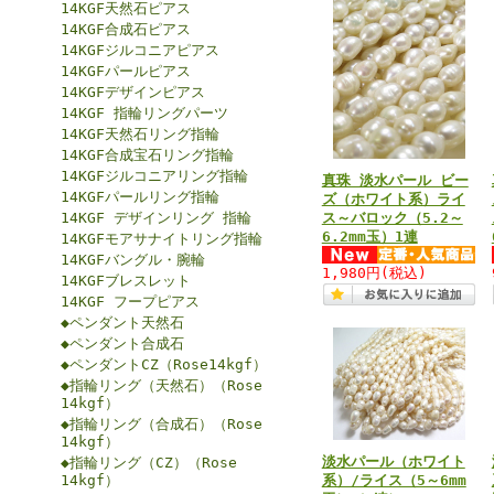
14KGF天然石ピアス
14KGF合成石ピアス
14KGFジルコニアピアス
14KGFパールピアス
14KGFデザインピアス
14KGF 指輪リングパーツ
14KGF天然石リング指輪
14KGF合成宝石リング指輪
14KGFジルコニアリング指輪
真珠 淡水パール ビー
14KGFパールリング指輪
ズ（ホワイト系）ライ
14KGF デザインリング 指輪
ス～バロック（5.2～
6.2mm玉）1連
14KGFモアサナイトリング指輪
14KGFバングル・腕輪
1,980円
(税込)
14KGFブレスレット
14KGF フープピアス
◆ペンダント天然石
◆ペンダント合成石
◆ペンダントCZ（Rose14kgf）
◆指輪リング（天然石）（Rose
14kgf）
◆指輪リング（合成石）（Rose
14kgf）
淡水パール（ホワイト
◆指輪リング（CZ）（Rose
14kgf）
系）/ライス（5～6mm