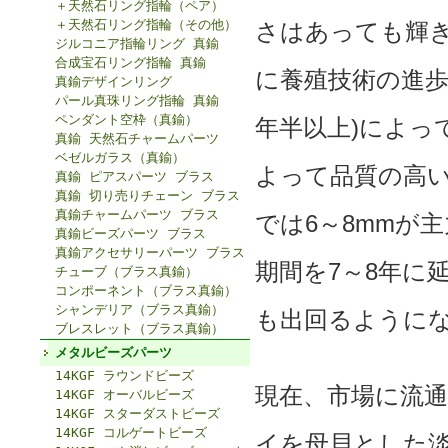
＋天然石リング指輪（ペア）
＋天然石リング指輪（その他）
さはあっても輝
ジルコニア指輪リング 真鍮
合成宝石リング指輪 真鍮
に養殖技術の進歩
真鍮デザインリング
パール真珠リング指輪 真鍮
ペンダント空枠（真鍮）
年半以上)によっ
真鍮 天然石チャームパーツ
ベゼルガラス（真鍮）
よって品質の高
真鍮 ピアスパーツ ブラス
真鍮 切り売りチェーン ブラス
真鍮チャームパーツ ブラス
では6～8mmが
真鍮ビーズパーツ ブラス
真鍮アクセサリーパーツ ブラス
期間を7～8年に
チューブ（ブラス真鍮）
コンポーネント（ブラス真鍮）
シャンデリア（ブラス真鍮）
も出回るように
ブレスレット（ブラス真鍮）
メタルビーズパーツ
14KGF ラウンドビーズ
現在、市場に流
14KGF オーバルビーズ
14KGF スターダストビーズ
14KGF コルゲートビーズ
イを母貝とした