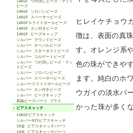
14KGF つや消しビーズ・マット
ビーズ
14KGF ソロバンビーズ
14KGF スペーサービーズ
ヒレイケチョウ
14KGFスライドボールビーズ
14KGF カン付きビーズ
徴は、表面の真
14KGF ビーズキャップ
シルバー ラウンドビーズ
シルバー オーバルビーズ
す。オレンジ系
シルバー スターダストビーズ
シルバー コルゲートビーズ
シルバー つや消しビーズ・マッ
色の珠ができや
トビーズ
シルバー ソロバンビーズ
ます。純白のホ
シルバー スペーサービーズ
シルバースライドボールビーズ
シルバー カン付きビーズ
ウガイの淡水パ
シルバー ビーズキャップ
真鍮ビーズパーツ ブラス
かった珠が多く
ピアスキャッチ
14KGFピアスキャッチ
シルバー925ピアスキャッチ
10金 ピアスキャッチパーツ
14金 ピアスキャッチパーツ