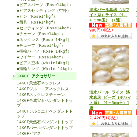
◆ピアスパーツ（Rose14kgf）
淡水パール真珠（ホワ
◆ピアスセッティング（空枠）
イト系）ライス（4～
◆ピン（Rose14kgf）
4.5mm玉）（1連）
◆留具（Rose14kgf）
◆セッティング（Rose14kgf）
980円
(税込)
◆チェーン（Rose14kgf）
◆ネックレス（Rose 14kgf）
◆チューブ（Rose14kgf）
◆指輪パーツ（Rose 14kgf）
◆ワイヤー（Rose14kgf）
●ピアス空枠（white14kgf）
●指輪リング（White 14kgf）
14KGF アクセサリー
14KGF天然石ネックレス
14KGFジルコニアネックレス
淡水パール ライス 淡
14KGFネックレスチェーン
水真珠 ビーズ（ホワイ
14KGF合成宝石ペンダントトッ
ト系）（4～5mm玉）1
プ
連
14KGFジルコニアペンダントト
ップ
2,420円
(税込)
14KGF天然石ペンダントトップ
14KGFパールペンダントトップ
14KGFピアス