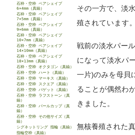
石枠・空枠 ペアシェイプ
その一方で、淡
6×4mm（真鍮）
石枠・空枠 ペアシェイプ
7×5mm（真鍮）
殖されています
石枠・空枠 ペアシェイプ
9×6mm（真鍮）
石枠・空枠 ペアシェイプ
10×7mm（真鍮）
戦前の淡水パー
石枠・空枠 ペアシェイプ
14×10mm（真鍮）
石枠・空枠 ペアシェイプ
になって淡水パー
18×13mm（真鍮）
石枠・空枠 オクタゴン（真鍮）
石枠・空枠 ハート（真鍮）
一片)のみを母貝
石枠・空枠 マーキス（真鍮）
石枠・空枠 スクエア（真鍮）
ることが偶然わ
石枠・空枠 バゲット（真鍮）
石枠・空枠 ラフストーン（真
鍮）
きました。
石枠・空枠 パールカップ（真
鍮）
石枠・空枠 その他サイズ（真
鍮）
無核養殖された
シグネットリング 指輪（真鍮）
指輪空枠（真鍮）