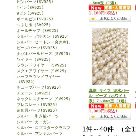
ピンパーツ(SV925)
～8mm玉（1連）
Tピン(SV925)
1,180円
(税込)
9ピン(SV925)
ボールピン(SV925)
つぶし玉（SV925）
ボールチップ（SV925）
シルバー バチカン（SV925）
シルバー ヒートン・突き刺し
ビーズパーツ(SV925)
ナバホパールビーズ（SV925）
ワイヤー（SV925）
ラウンドワイヤー（SV925）
スクエアワイヤー（SV925）
ハーフラウンドワイヤー
（SV925）
チューブパーツ(SV925)
真珠 ライス 淡水パー
チェーン（SV925）
ル ビーズ（ホワイト
ネックレスチェーン（SV925）
系）7～8mm玉（1連）
ブレスレット(SV925)
留め具パーツ(SV925)
1,080円
(税込)
シルバー 引き輪パーツ
シルバー カニカン
シルバー ロブスタークラスプ
1件～40件 （全
シルバー マンテルパーツ