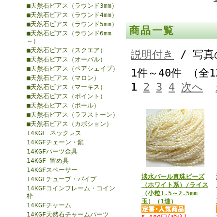
■天然石ピアス（ラウンド3mm）
■天然石ピアス（ラウンド4mm）
■天然石ピアス（ラウンド5mm）
商品一覧
■天然石ピアス（ラウンド6mm
～）
■天然石ピアス（スクエア）
説明付き
/ 写真
■天然石ピアス（オーバル）
■天然石ピアス（ペアシェイプ）
1件～40件 （全
■天然石ピアス（マロン）
1
2
3
4
次へ
■天然石ピアス（マーキス）
■天然石ピアス（ポイント）
■天然石ピアス（ボール）
■天然石ピアス（ラフストーン）
■天然石ピアス（カボション）
14KGF ネックレス
14KGFチェーン・鎖
14KGFパーツ金具
14KGF 留め具
14KGFスペーサー
淡水パール真珠ビーズ
14KGFチューブ・パイプ
（ホワイト系）/ライス
14KGFコインフレーム・コイン
（小粒1.5～2.5mm
枠
玉）（1連）
14KGFチャーム
14KGF天然石チャームパーツ