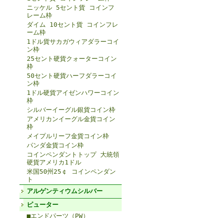
ニッケル 5セント貨 コインフ
レーム枠
ダイム 10セント貨 コインフレ
ーム枠
1ドル貨サカガウィアダラーコイ
ン枠
25セント硬貨クォーターコイン
枠
50セント硬貨ハーフダラーコイ
ン枠
1ドル硬貨アイゼンハワーコイン
枠
シルバーイーグル銀貨コイン枠
アメリカンイーグル金貨コイン
枠
メイプルリーフ金貨コイン枠
パンダ金貨コイン枠
コインペンダントトップ 大統領
硬貨アメリカ1ドル
米国50州25￠ コインペンダン
ト
アルゲンティウムシルバー
ピューター
■エンドパーツ（PW）