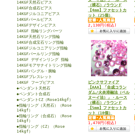
14KGF天然石ピアス
（裸石）/ラウンド
14KGF合成石ピアス
【4mm】ファセットカ
14KGFジルコニアピアス
ット（25個）
14KGFパールピアス
14KGFデザインピアス
2,130円
(税込)
14KGF 指輪リングパーツ
14KGF天然石リング指輪
14KGF合成宝石リング指輪
14KGFジルコニアリング指輪
14KGFパールリング指輪
14KGF デザインリング 指輪
14KGFモアサナイトリング指輪
14KGFバングル・腕輪
14KGFブレスレット
ピンクサファイア
14KGF フープピアス
【AAA】「合成コラン
◆ペンダント天然石
ダム/火炎溶融法（ベル
◆ペンダント合成石
ヌーイ法）」・ルース
◆ペンダントCZ（Rose14kgf）
（裸石）/ラウンド
◆指輪リング（天然石）（Rose
【5mm】ファセットカ
14kgf）
ット（10個）
◆指輪リング（合成石）（Rose
14kgf）
1,470円
(税込)
◆指輪リング（CZ）（Rose
14kgf）