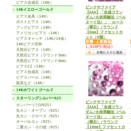
ピアス合成石（10K）
ピンクサファイア
14Kイエローゴールド
【AAA】「合成コラン
ピアス金具（14K）
ダム/火炎溶融法（ベル
ポストピアス（14K）
ヌーイ法）」・ルース
（裸石）/ラウンド
フックピアス（14K）
【8mm】ファセットカ
アメリカンピアス（14K）
ット（4個）
ピアスキャッチ（14K/14金）
14Kピアス空枠
1,920円
(税込)
天然石ピアス（14K）
天然石ピアス（ラウンド3mm）
天然石ピアス（ラウンド4mm）
ピアスCZ（14K）
ピアス合成石（14K）
ピアスパール（14K）
留具など（14K）
14Kホワイトゴールド
スターリングシルバー925
ピンクサファイア
カンパーツ(SV925)
【AAA】「合成コラン
丸カン・オープン（925）
ダム/火炎溶融法（ベル
丸カン・クローズ（925）
ヌーイ法）」・ルース
オーバルカン（925）
（裸石）/ラウンド
【10mm】ファセットカ
二重カン・その他（925）