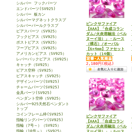
シルバー フックパーツ
エンドパーツ(SV925)
シルバー 板カン
シルバーマグネットクラスプ
ピンクサファイア
シルバーパールクラスプ
【AAA】「合成コラン
ピアスパーツ（SV925）
ダム/火炎溶融法（ベル
フックピアス（SV925）
ヌーイ法）」・ルース
ポストピアス（SV925）
（裸石）/オーバル
フープピアス（SV925）
【6×4mm】ファセット
アメリカンピアス（SV925）
カット（14個）
レバーバックピアス（SV925）
2,180円
(税込)
キャッチ（SV925）
ピアス空枠（SV925）
ピアスキャッチ（SV925）
デザインパーツ(SV925)
チャームパーツ(SV925)
金具パーツ(SV925)
ペンダント空枠（SV925）
シルバー925天然石ペンダント
トップ
コインフレーム枠(SV925)
ピンクサファイア
指輪リングパーツ(SV925)
【AAA】「合成コラン
指輪（7号～）（SV925）
ダム/火炎溶融法（ベル
指輪（10号～）（SV925）
ヌーイ法）」・ルース