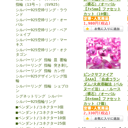
（裸石）/オーバル
指輪（13号～）（SV925）
【7×5mm】ファセット
シルバー925空枠リング・ラウ
カット（10個）
ンド
シルバー925空枠リング・オー
1,980円
(税込)
バル
シルバー925空枠リング・ペア
シェイプ
シルバー925空枠リング・マー
キス
シルバー925空枠リング・オク
タゴン
シルバーリング 指輪 皿 覆輪
シルバーリング 指輪 突き刺し
シルバーリング 指輪 カン付
ピンクサファイア
シルバー925デザインリング指
【AAA】「合成コラン
輪
ダム/火炎溶融法（ベル
シルバーリング 指輪 シェブロ
ヌーイ法）」・ルース
ン
（裸石）/オーバル
シグネットリング シルバー
【8×6mm】ファセット
シルバー925指輪リング
カット（7個）
■ペンダント/コネクター3個
■ペンダント/コネクター5個
2,330円
(税込)
■ペンダント/コネクター10個
■ペンダント/コネクター25個