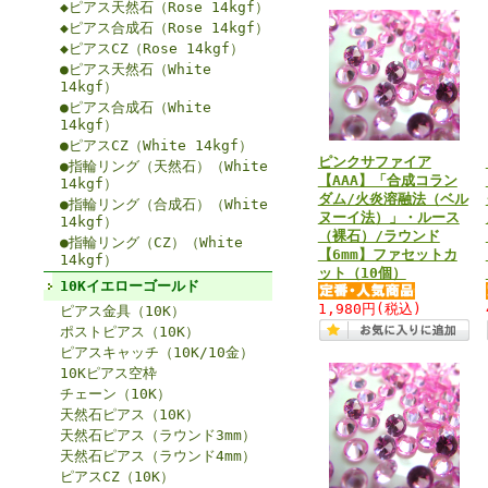
◆ピアス天然石（Rose 14kgf）
◆ピアス合成石（Rose 14kgf）
◆ピアスCZ（Rose 14kgf）
●ピアス天然石（White
14kgf）
●ピアス合成石（White
14kgf）
●ピアスCZ（White 14kgf）
ピンクサファイア
●指輪リング（天然石）（White
【AAA】「合成コラン
14kgf）
ダム/火炎溶融法（ベル
●指輪リング（合成石）（White
ヌーイ法）」・ルース
14kgf）
（裸石）/ラウンド
●指輪リング（CZ）（White
【6mm】ファセットカ
14kgf）
ット（10個）
10Kイエローゴールド
1,980円
(税込)
ピアス金具（10K）
ポストピアス（10K）
ピアスキャッチ（10K/10金）
10Kピアス空枠
チェーン（10K）
天然石ピアス（10K）
天然石ピアス（ラウンド3mm）
天然石ピアス（ラウンド4mm）
ピアスCZ（10K）