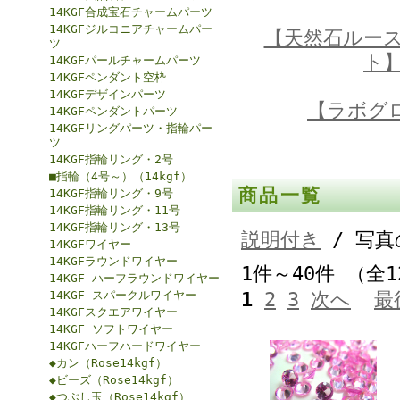
14KGF合成宝石チャームパーツ
14KGFジルコニアチャームパー
【天然石ルー
ツ
ト
14KGFパールチャームパーツ
14KGFペンダント空枠
14KGFデザインパーツ
【ラボグ
14KGFペンダントパーツ
14KGFリングパーツ・指輪パー
ツ
14KGF指輪リング・2号
■指輪（4号～）（14kgf）
商品一覧
14KGF指輪リング・9号
14KGF指輪リング・11号
14KGF指輪リング・13号
説明付き
/ 写真
14KGFワイヤー
14KGFラウンドワイヤー
1件～40件 （全
14KGF ハーフラウンドワイヤー
14KGF スパークルワイヤー
1
2
3
次へ
最
14KGFスクエアワイヤー
14KGF ソフトワイヤー
14KGFハーフハードワイヤー
◆カン（Rose14kgf）
◆ビーズ（Rose14kgf）
◆つぶし玉（Rose14kgf）