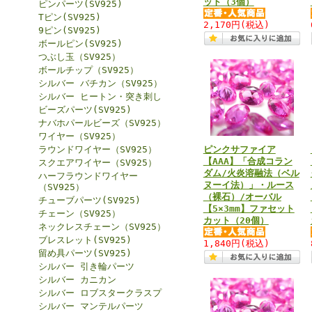
ット（3個）
ピンパーツ(SV925)
Tピン(SV925)
2,170円
(税込)
9ピン(SV925)
ボールピン(SV925)
つぶし玉（SV925）
ボールチップ（SV925）
シルバー バチカン（SV925）
シルバー ヒートン・突き刺し
ビーズパーツ(SV925)
ナバホパールビーズ（SV925）
ワイヤー（SV925）
ラウンドワイヤー（SV925）
ピンクサファイア
【AAA】「合成コラン
スクエアワイヤー（SV925）
ダム/火炎溶融法（ベル
ハーフラウンドワイヤー
ヌーイ法）」・ルース
（SV925）
（裸石）/オーバル
チューブパーツ(SV925)
【5×3mm】ファセット
チェーン（SV925）
カット（20個）
ネックレスチェーン（SV925）
ブレスレット(SV925)
1,840円
(税込)
留め具パーツ(SV925)
シルバー 引き輪パーツ
シルバー カニカン
シルバー ロブスタークラスプ
シルバー マンテルパーツ