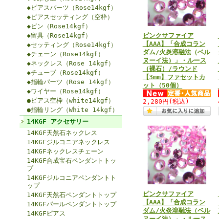
◆ピアスパーツ（Rose14kgf）
◆ピアスセッティング（空枠）
◆ピン（Rose14kgf）
◆留具（Rose14kgf）
ピンクサファイア
【AAA】「合成コラン
◆セッティング（Rose14kgf）
ダム/火炎溶融法（ベル
◆チェーン（Rose14kgf）
ヌーイ法）」・ルース
◆ネックレス（Rose 14kgf）
（裸石）/ラウンド
◆チューブ（Rose14kgf）
【3mm】ファセットカ
◆指輪パーツ（Rose 14kgf）
ット（50個）
◆ワイヤー（Rose14kgf）
●ピアス空枠（white14kgf）
2,280円
(税込)
●指輪リング（White 14kgf）
14KGF アクセサリー
14KGF天然石ネックレス
14KGFジルコニアネックレス
14KGFネックレスチェーン
14KGF合成宝石ペンダントトッ
プ
14KGFジルコニアペンダントト
ップ
ピンクサファイア
14KGF天然石ペンダントトップ
【AAA】「合成コラン
14KGFパールペンダントトップ
ダム/火炎溶融法（ベル
14KGFピアス
ヌーイ法）」・ルース