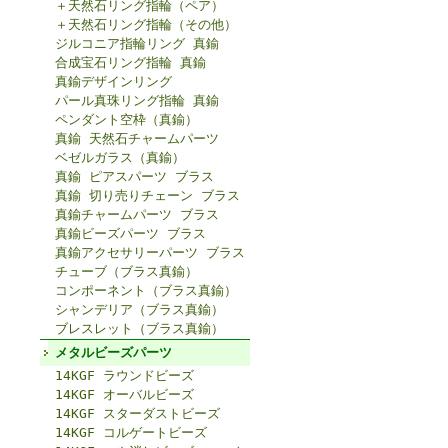
＋天然石リング指輪（ペア）
＋天然石リング指輪（その他）
ジルコニア指輪リング 真鍮
合成宝石リング指輪 真鍮
真鍮デザインリング
パール真珠リング指輪 真鍮
ペンダント空枠（真鍮）
真鍮 天然石チャームパーツ
ベゼルガラス（真鍮）
真鍮 ピアスパーツ ブラス
真鍮 切り売りチェーン ブラス
真鍮チャームパーツ ブラス
真鍮ビーズパーツ ブラス
真鍮アクセサリーパーツ ブラス
チューブ（ブラス真鍮）
コンポーネント（ブラス真鍮）
シャンデリア（ブラス真鍮）
ブレスレット（ブラス真鍮）
メタルビーズパーツ
14KGF ラウンドビーズ
14KGF オーバルビーズ
14KGF スターダストビーズ
14KGF コルゲートビーズ