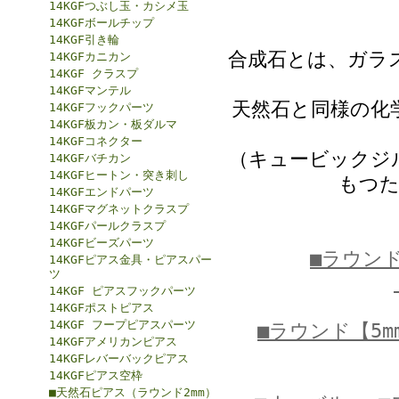
14KGFつぶし玉・カシメ玉
14KGFボールチップ
14KGF引き輪
合成石とは、ガラ
14KGFカニカン
14KGF クラスプ
14KGFマンテル
天然石と同様の化
14KGFフックパーツ
14KGF板カン・板ダルマ
14KGFコネクター
（キュービックジ
14KGFバチカン
14KGFヒートン・突き刺し
もつた
14KGFエンドパーツ
14KGFマグネットクラスプ
14KGFパールクラスプ
14KGFビーズパーツ
■ラウンド
14KGFピアス金具・ピアスパー
ツ
14KGF ピアスフックパーツ
14KGFポストピアス
14KGF フープピアスパーツ
■ラウンド【5m
14KGFアメリカンピアス
14KGFレバーバックピアス
14KGFピアス空枠
■天然石ピアス（ラウンド2mm）