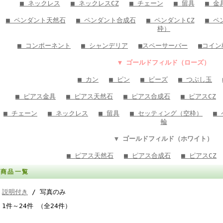
■ ネックレス
■ ネックレスCZ
■ チェーン
■ 留具
■ 金
■ ペンダント天然石
■ ペンダント合成石
■ ペンダントCZ
■ ペ
枠）
■ コンポーネント
■ シャンデリア
■スペーサーバー
■コイン
▼ ゴールドフィルド（ローズ）
■ カン
■ ピン
■ ビーズ
■ つぶし玉
■ ピアス金具
■ ピアス天然石
■ ピアス合成石
■ ピアスCZ
■ チェーン
■ ネックレス
■ 留具
■ セッティング（空枠）
■
輪
▼ ゴールドフィルド（ホワイト）
■ ピアス天然石
■ ピアス合成石
■ ピアスCZ
商品一覧
説明付き
/ 写真のみ
1件～24件 （全24件）