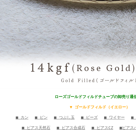
ローズゴールドフィルドチューブの卸売り通
▼ ゴールドフィルド（イエロー）
■ カン
■ ピン
■ つぶし玉
■ ビーズ
■ ワイヤー
■
■ ピアス天然石
■ ピアス合成石
■ ピアスCZ
■ピアス