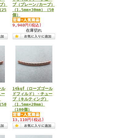
ブ）
ブ（プレーン/カーブ）
（25
（1.5mm×30mm）（50
個）
9,940円
(税込)
在庫切れ
ール
14kgf（ローズゴール
ュー
ドフィルド）・チュー
）
ブ（キルティング）
（50
（1.5mm×20mm）
（100個）
13,110円
(税込)