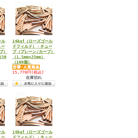
ール
14kgf（ローズゴール
ュー
ドフィルド）・チュー
ブ）
ブ（プレーン/カーブ）
（50
（1.5mm×25mm）
（100個）
15,770円
(税込)
在庫切れ
ール
14kgf（ローズゴール
ュー
ドフィルド）・チュー