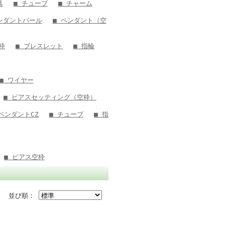
具
■ チューブ
■ チャーム
ンダントパール
■ ペンダント（空
枠
■ ブレスレット
■ 指輪
■ ワイヤー
■ ピアスセッティング（空枠）
 ペンダントCZ
■ チューブ
■ 指
■ ピアス空枠
並び順：