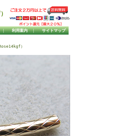
店）
｜
利用案内
｜
サイトマップ
ose14kgf）