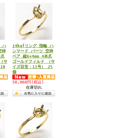
 ハ
14kgfリング 指輪 ハ
空枠
ンマード パーツ 空枠
本爪
ペア 縦6×4mm 4本爪
（サ
ゴールドフィルド （サ
10
イズ目安：11号） 25
個
50,060円
(税込)
在庫切れ