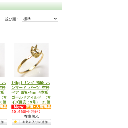
並び順：
 ハ
14kgfリング 指輪 ハ
空枠
ンマード パーツ 空枠
本爪
ペア 縦6×4mm 4本爪
（サ
ゴールドフィルド （サ
0個
イズ目安：9号） 25個
50,060円
(税込)
在庫切れ