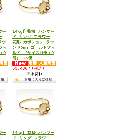
マー
14kgf 指輪 ハンマー
ー
ド リング フラワー
ラウ
花形 カボション ラウ
フィ
ンド5mm ゴールドフィ
：9
ルド （サイズ目安：9
号） 25個
53,480円
(税込)
在庫切れ
マー
14kgf 指輪 ハンマー
ー
ド リング フラワー