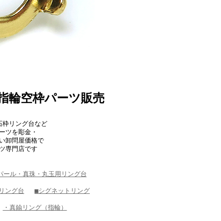
指輪空枠パーツ販売
石枠リング台など
パーツを彫金・
い卸問屋価格で
ツ専門店です
パール・真珠・丸玉用リング台
リング台
■シグネットリング
・真鍮リング（指輪）