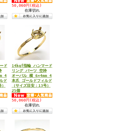
50,060円
(税込)
在庫切れ
マード
14kgf指輪 ハンマード
枠
リング パーツ 空枠
m 4
オーバル 横 6×4mm 4
ルド
本爪 ゴールドフィルド
号）
（サイズ目安：13号）
25個
50,060円
(税込)
在庫切れ