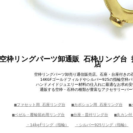
空枠リングパーツ卸通販 石枠リング台 
店
空枠リングパーツ卸売り通信販売店。石座・台座付きの
14KGFゴールドフィルドやシルバー925の指輪空枠
ハンドメイドジュエリー材料の仕入れに最適なお求め安
通販する空枠・石枠の種類が豊富なアクセサリーパー
■ファセット用 石座リング台
■カボション用 石座リング台
■
■ベゼル・覆輪留め用リング台
■台座・皿付リング台
■丸カン付
・14kgfリング（指輪）
・シルバー925リング（指輪）