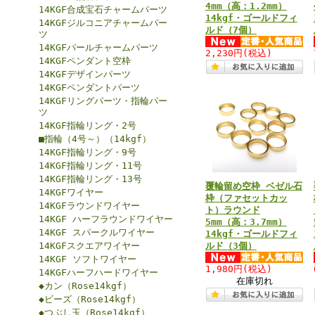
4mm（高：1.2mm）
14KGF合成宝石チャームパーツ
14kgf・ゴールドフィ
14KGFジルコニアチャームパー
ルド（7個）
ツ
14KGFパールチャームパーツ
2,230円
(税込)
14KGFペンダント空枠
14KGFデザインパーツ
14KGFペンダントパーツ
14KGFリングパーツ・指輪パー
ツ
14KGF指輪リング・2号
■指輪（4号～）（14kgf）
14KGF指輪リング・9号
14KGF指輪リング・11号
14KGF指輪リング・13号
覆輪留め空枠 ベゼル石
14KGFワイヤー
枠（ファセットカッ
14KGFラウンドワイヤー
ト）ラウンド
14KGF ハーフラウンドワイヤー
5mm（高：3.7mm）
14KGF スパークルワイヤー
14kgf・ゴールドフィ
14KGFスクエアワイヤー
ルド（3個）
14KGF ソフトワイヤー
1,980円
(税込)
14KGFハーフハードワイヤー
在庫切れ
◆カン（Rose14kgf）
◆ビーズ（Rose14kgf）
◆つぶし玉（Rose14kgf）