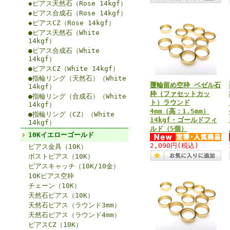
◆ピアス天然石（Rose 14kgf）
◆ピアス合成石（Rose 14kgf）
◆ピアスCZ（Rose 14kgf）
●ピアス天然石（White
14kgf）
●ピアス合成石（White
14kgf）
●ピアスCZ（White 14kgf）
●指輪リング（天然石）（White
覆輪留め空枠 ベゼル石
14kgf）
枠（ファセットカッ
●指輪リング（合成石）（White
ト）ラウンド
14kgf）
4mm（高：1.5mm）
●指輪リング（CZ）（White
14kgf・ゴールドフィ
14kgf）
ルド（5個）
10Kイエローゴールド
2,090円
(税込)
ピアス金具（10K）
ポストピアス（10K）
ピアスキャッチ（10K/10金）
10Kピアス空枠
チェーン（10K）
天然石ピアス（10K）
天然石ピアス（ラウンド3mm）
天然石ピアス（ラウンド4mm）
ピアスCZ（10K）