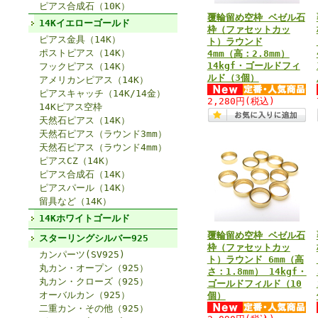
ピアス合成石（10K）
覆輪留め空枠 ベゼル石
14Kイエローゴールド
枠（ファセットカッ
ピアス金具（14K）
ト）ラウンド
ポストピアス（14K）
4mm（高：2.8mm）
14kgf・ゴールドフィ
フックピアス（14K）
ルド（3個）
アメリカンピアス（14K）
ピアスキャッチ（14K/14金）
2,280円
(税込)
14Kピアス空枠
天然石ピアス（14K）
天然石ピアス（ラウンド3mm）
天然石ピアス（ラウンド4mm）
ピアスCZ（14K）
ピアス合成石（14K）
ピアスパール（14K）
留具など（14K）
14Kホワイトゴールド
覆輪留め空枠 ベゼル石
スターリングシルバー925
枠（ファセットカッ
カンパーツ(SV925)
ト）ラウンド 6mm（高
丸カン・オープン（925）
さ：1.8mm） 14kgf・
丸カン・クローズ（925）
ゴールドフィルド（10
オーバルカン（925）
個）
二重カン・その他（925）