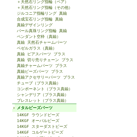
＋天然石リング指輪（ペア）
＋天然石リング指輪（その他）
ジルコニア指輪リング 真鍮
合成宝石リング指輪 真鍮
真鍮デザインリング
パール真珠リング指輪 真鍮
ペンダント空枠（真鍮）
真鍮 天然石チャームパーツ
ベゼルガラス（真鍮）
真鍮 ピアスパーツ ブラス
真鍮 切り売りチェーン ブラス
真鍮チャームパーツ ブラス
真鍮ビーズパーツ ブラス
真鍮アクセサリーパーツ ブラス
チューブ（ブラス真鍮）
コンポーネント（ブラス真鍮）
シャンデリア（ブラス真鍮）
ブレスレット（ブラス真鍮）
メタルビーズパーツ
14KGF ラウンドビーズ
14KGF オーバルビーズ
14KGF スターダストビーズ
14KGF コルゲートビーズ