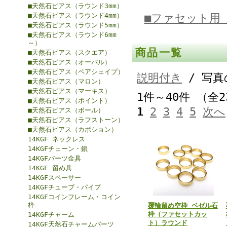
■天然石ピアス（ラウンド3mm）
■天然石ピアス（ラウンド4mm）
■ファセット用
■天然石ピアス（ラウンド5mm）
■天然石ピアス（ラウンド6mm
～）
商品一覧
■天然石ピアス（スクエア）
■天然石ピアス（オーバル）
■天然石ピアス（ペアシェイプ）
説明付き
/ 写真
■天然石ピアス（マロン）
■天然石ピアス（マーキス）
1件～40件 （全
■天然石ピアス（ポイント）
1
2
3
4
5
次へ
■天然石ピアス（ボール）
■天然石ピアス（ラフストーン）
■天然石ピアス（カボション）
14KGF ネックレス
14KGFチェーン・鎖
14KGFパーツ金具
14KGF 留め具
14KGFスペーサー
14KGFチューブ・パイプ
14KGFコインフレーム・コイン
枠
覆輪留め空枠 ベゼル石
枠（ファセットカッ
14KGFチャーム
ト）ラウンド
14KGF天然石チャームパーツ