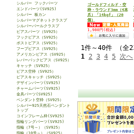
シルバー フックパーツ
ゴールドフィルド・空
エンドパーツ(SV925)
枠・ラウンド3mm（4本
シルバー 板カン
爪）「14kgf」（20
個）
シルバーマグネットクラスプ
シルバーパールクラスプ
1,980円
(税込)
ピアスパーツ（SV925）
フックピアス（SV925）
ポストピアス（SV925）
1件～40件 （全
フープピアス（SV925）
アメリカンピアス（SV925）
1
2
3
4
5
次へ
レバーバックピアス（SV925）
キャッチ（SV925）
ピアス空枠（SV925）
ピアスキャッチ（SV925）
デザインパーツ(SV925)
チャームパーツ(SV925)
金具パーツ(SV925)
ペンダント空枠（SV925）
シルバー925天然石ペンダント
トップ
コインフレーム枠(SV925)
指輪リングパーツ(SV925)
指輪（7号～）（SV925）
指輪（10号～）（SV925）