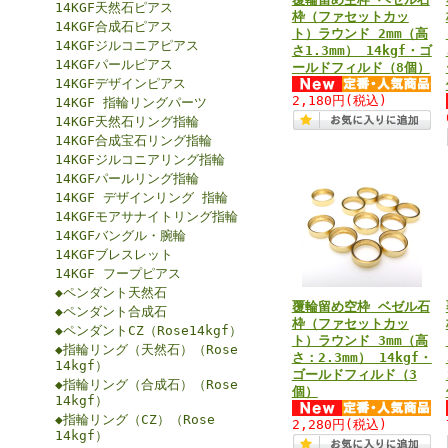
14KGF天然石ピアス
枠（ファセットカッ
14KGF合成石ピアス
ト）ラウンド 2mm（高
14KGFジルコニアピアス
さ1.3mm） 14kgf・ゴ
14KGFパールピアス
ールドフィルド（8個）
14KGFデザインピアス
2,180円
(税込)
14KGF 指輪リングパーツ
14KGF天然石リング指輪
14KGF合成宝石リング指輪
14KGFジルコニアリング指輪
14KGFパールリング指輪
14KGF デザインリング 指輪
14KGFモアサナイトリング指輪
14KGFバングル・腕輪
14KGFブレスレット
14KGF フープピアス
◆ペンダント天然石
覆輪留め空枠 ベゼル石
◆ペンダント合成石
枠（ファセットカッ
◆ペンダントCZ（Rose14kgf）
ト）ラウンド 3mm（高
◆指輪リング（天然石）（Rose
さ：2.3mm） 14kgf・
14kgf）
ゴールドフィルド（3
◆指輪リング（合成石）（Rose
個）
14kgf）
◆指輪リング（CZ）（Rose
2,280円
(税込)
14kgf）