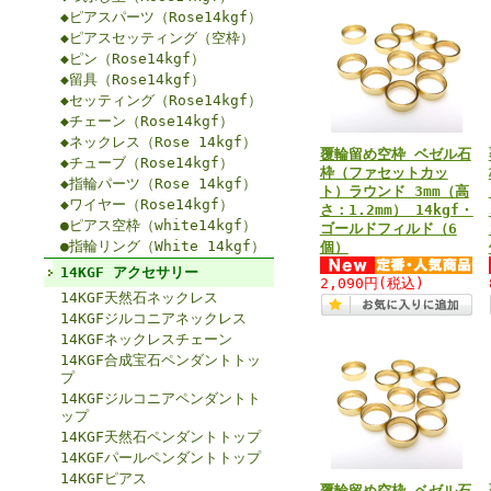
◆ピアスパーツ（Rose14kgf）
◆ピアスセッティング（空枠）
◆ピン（Rose14kgf）
◆留具（Rose14kgf）
◆セッティング（Rose14kgf）
◆チェーン（Rose14kgf）
◆ネックレス（Rose 14kgf）
覆輪留め空枠 ベゼル石
◆チューブ（Rose14kgf）
枠（ファセットカッ
◆指輪パーツ（Rose 14kgf）
ト）ラウンド 3mm（高
◆ワイヤー（Rose14kgf）
さ：1.2mm） 14kgf・
●ピアス空枠（white14kgf）
ゴールドフィルド（6
●指輪リング（White 14kgf）
個）
14KGF アクセサリー
2,090円
(税込)
14KGF天然石ネックレス
14KGFジルコニアネックレス
14KGFネックレスチェーン
14KGF合成宝石ペンダントトッ
プ
14KGFジルコニアペンダントト
ップ
14KGF天然石ペンダントトップ
14KGFパールペンダントトップ
14KGFピアス
覆輪留め空枠 ベゼル石