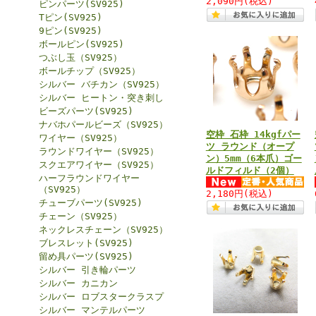
2,090円
(税込)
ピンパーツ(SV925)
Tピン(SV925)
9ピン(SV925)
ボールピン(SV925)
つぶし玉（SV925）
ボールチップ（SV925）
シルバー バチカン（SV925）
シルバー ヒートン・突き刺し
ビーズパーツ(SV925)
ナバホパールビーズ（SV925）
空枠 石枠 14kgfパー
ワイヤー（SV925）
ツ ラウンド（オープ
ラウンドワイヤー（SV925）
ン）5mm（6本爪）ゴー
スクエアワイヤー（SV925）
ルドフィルド（2個）
ハーフラウンドワイヤー
（SV925）
2,180円
(税込)
チューブパーツ(SV925)
チェーン（SV925）
ネックレスチェーン（SV925）
ブレスレット(SV925)
留め具パーツ(SV925)
シルバー 引き輪パーツ
シルバー カニカン
シルバー ロブスタークラスプ
シルバー マンテルパーツ