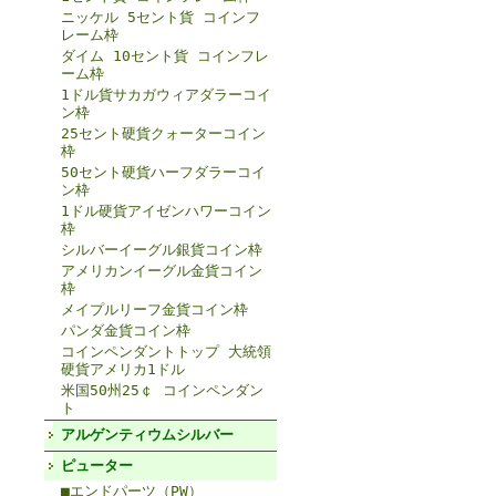
ニッケル 5セント貨 コインフ
レーム枠
ダイム 10セント貨 コインフレ
ーム枠
1ドル貨サカガウィアダラーコイ
ン枠
25セント硬貨クォーターコイン
枠
50セント硬貨ハーフダラーコイ
ン枠
1ドル硬貨アイゼンハワーコイン
枠
シルバーイーグル銀貨コイン枠
アメリカンイーグル金貨コイン
枠
メイプルリーフ金貨コイン枠
パンダ金貨コイン枠
コインペンダントトップ 大統領
硬貨アメリカ1ドル
米国50州25￠ コインペンダン
ト
アルゲンティウムシルバー
ピューター
■エンドパーツ（PW）