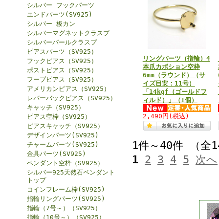
シルバー フックパーツ
エンドパーツ(SV925)
シルバー 板カン
シルバーマグネットクラスプ
シルバーパールクラスプ
ピアスパーツ（SV925）
リングパーツ（指輪）4
フックピアス（SV925）
本爪カボション空枠
ポストピアス（SV925）
6mm（ラウンド）（サ
フープピアス（SV925）
イズ目安：11号）
アメリカンピアス（SV925）
「14kgf（ゴールドフ
レバーバックピアス（SV925）
ィルド）」（1個）
キャッチ（SV925）
2,490円
(税込)
ピアス空枠（SV925）
ピアスキャッチ（SV925）
デザインパーツ(SV925)
1件～40件 （全1
チャームパーツ(SV925)
金具パーツ(SV925)
1
2
3
4
5
次へ
ペンダント空枠（SV925）
シルバー925天然石ペンダント
トップ
コインフレーム枠(SV925)
指輪リングパーツ(SV925)
指輪（7号～）（SV925）
指輪（10号～）（SV925）