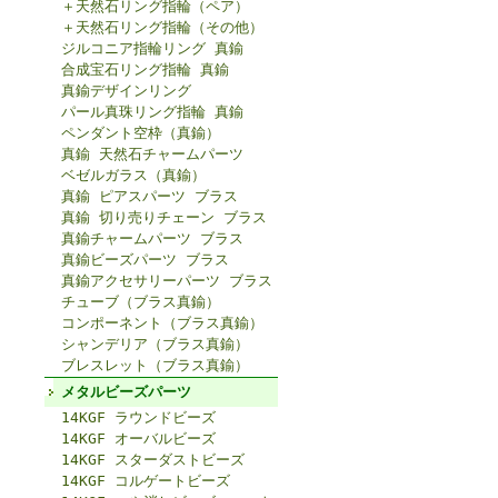
＋天然石リング指輪（ペア）
＋天然石リング指輪（その他）
ジルコニア指輪リング 真鍮
合成宝石リング指輪 真鍮
真鍮デザインリング
パール真珠リング指輪 真鍮
ペンダント空枠（真鍮）
真鍮 天然石チャームパーツ
ベゼルガラス（真鍮）
真鍮 ピアスパーツ ブラス
真鍮 切り売りチェーン ブラス
真鍮チャームパーツ ブラス
真鍮ビーズパーツ ブラス
真鍮アクセサリーパーツ ブラス
チューブ（ブラス真鍮）
コンポーネント（ブラス真鍮）
シャンデリア（ブラス真鍮）
ブレスレット（ブラス真鍮）
メタルビーズパーツ
14KGF ラウンドビーズ
14KGF オーバルビーズ
14KGF スターダストビーズ
14KGF コルゲートビーズ