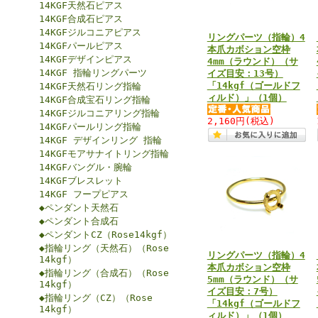
14KGF天然石ピアス
14KGF合成石ピアス
14KGFジルコニアピアス
リングパーツ（指輪）4
14KGFパールピアス
本爪カボション空枠
14KGFデザインピアス
4mm（ラウンド）（サ
14KGF 指輪リングパーツ
イズ目安：13号）
「14kgf（ゴールドフ
14KGF天然石リング指輪
ィルド）」（1個）
14KGF合成宝石リング指輪
14KGFジルコニアリング指輪
2,160円
(税込)
14KGFパールリング指輪
14KGF デザインリング 指輪
14KGFモアサナイトリング指輪
14KGFバングル・腕輪
14KGFブレスレット
14KGF フープピアス
◆ペンダント天然石
◆ペンダント合成石
◆ペンダントCZ（Rose14kgf）
◆指輪リング（天然石）（Rose
リングパーツ（指輪）4
14kgf）
本爪カボション空枠
◆指輪リング（合成石）（Rose
5mm（ラウンド）（サ
14kgf）
イズ目安：7号）
◆指輪リング（CZ）（Rose
「14kgf（ゴールドフ
14kgf）
ィルド）」（1個）