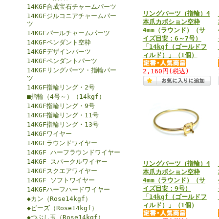
14KGF合成宝石チャームパーツ
リングパーツ（指輪）4
14KGFジルコニアチャームパー
本爪カボション空枠
ツ
4mm（ラウンド）（サ
14KGFパールチャームパーツ
イズ目安：6～7号）
14KGFペンダント空枠
「14kgf（ゴールドフ
14KGFデザインパーツ
ィルド）」（1個）
14KGFペンダントパーツ
14KGFリングパーツ・指輪パー
2,160円
(税込)
ツ
14KGF指輪リング・2号
■指輪（4号～）（14kgf）
14KGF指輪リング・9号
14KGF指輪リング・11号
14KGF指輪リング・13号
14KGFワイヤー
14KGFラウンドワイヤー
14KGF ハーフラウンドワイヤー
14KGF スパークルワイヤー
リングパーツ（指輪）4
14KGFスクエアワイヤー
本爪カボション空枠
14KGF ソフトワイヤー
4mm（ラウンド）（サ
イズ目安：9号）
14KGFハーフハードワイヤー
「14kgf（ゴールドフ
◆カン（Rose14kgf）
ィルド）」（1個）
◆ビーズ（Rose14kgf）
◆つぶし玉（Rose14kgf）