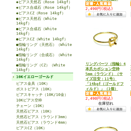
◆ピアス天然石（Rose 14kgf）
◆ピアス合成石（Rose 14kgf）
2,490円
(税込)
◆ピアスCZ（Rose 14kgf）
●ピアス天然石（White
14kgf）
●ピアス合成石（White
14kgf）
●ピアスCZ（White 14kgf）
●指輪リング（天然石）（White
14kgf）
●指輪リング（合成石）（White
14kgf）
リングパーツ（指輪）4
●指輪リング（CZ）（White
本爪カボション空枠
14kgf）
5mm（ラウンド）（サ
10Kイエローゴールド
イズ目安：11号）
ピアス金具（10K）
「14kgf（ゴールドフ
ィルド）」（1個）
ポストピアス（10K）
ピアスキャッチ（10K/10金）
2,490円
(税込)
10Kピアス空枠
在庫切れ
チェーン（10K）
天然石ピアス（10K）
天然石ピアス（ラウンド3mm）
天然石ピアス（ラウンド4mm）
ピアスCZ（10K）