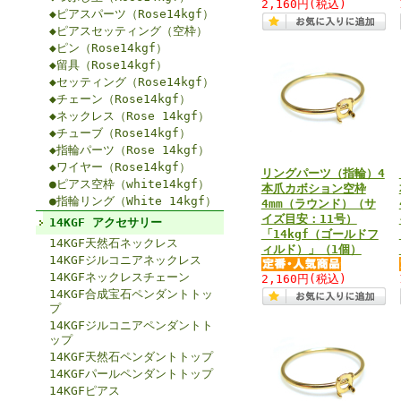
2,160円
(税込)
◆ピアスパーツ（Rose14kgf）
◆ピアスセッティング（空枠）
◆ピン（Rose14kgf）
◆留具（Rose14kgf）
◆セッティング（Rose14kgf）
◆チェーン（Rose14kgf）
◆ネックレス（Rose 14kgf）
◆チューブ（Rose14kgf）
◆指輪パーツ（Rose 14kgf）
◆ワイヤー（Rose14kgf）
リングパーツ（指輪）4
●ピアス空枠（white14kgf）
本爪カボション空枠
●指輪リング（White 14kgf）
4mm（ラウンド）（サ
イズ目安：11号）
14KGF アクセサリー
「14kgf（ゴールドフ
14KGF天然石ネックレス
ィルド）」（1個）
14KGFジルコニアネックレス
14KGFネックレスチェーン
2,160円
(税込)
14KGF合成宝石ペンダントトッ
プ
14KGFジルコニアペンダントト
ップ
14KGF天然石ペンダントトップ
14KGFパールペンダントトップ
14KGFピアス