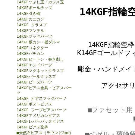
14KGFつぶし玉・カシメ玉
14KGFボールチップ
14KGF指
14KGF引き輪
14KGFカニカン
14KGF クラスプ
14KGFマンテル
14KGFフックパーツ
14KGF板カン・板ダルマ
14KGF指輪
14KGFコネクター
K14GFゴールド
14KGFバチカン
14KGFヒートン・突き刺し
14KGFエンドパーツ
彫金・ハンドメイ
14KGFマグネットクラスプ
14KGFパールクラスプ
14KGFビーズパーツ
アクセサ
14KGFピアス金具・ピアスパー
ツ
14KGF ピアスフックパーツ
14KGFポストピアス
■ファセット用
14KGF フープピアスパーツ
14KGFアメリカンピアス
14KGFレバーバックピアス
14KGFピアス空枠
■天然石ピアス（ラウンド2mm）
■ベゼル・覆輪