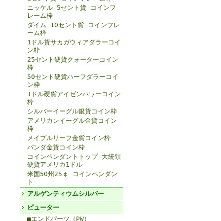
ニッケル 5セント貨 コインフ
レーム枠
ダイム 10セント貨 コインフレ
ーム枠
1ドル貨サカガウィアダラーコイ
ン枠
25セント硬貨クォーターコイン
枠
50セント硬貨ハーフダラーコイ
ン枠
1ドル硬貨アイゼンハワーコイン
枠
シルバーイーグル銀貨コイン枠
アメリカンイーグル金貨コイン
枠
メイプルリーフ金貨コイン枠
パンダ金貨コイン枠
コインペンダントトップ 大統領
硬貨アメリカ1ドル
米国50州25￠ コインペンダン
ト
アルゲンティウムシルバー
ピューター
■エンドパーツ（PW）