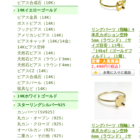
ピアス合成石（10K）
14Kイエローゴールド
ピアス金具（14K）
ポストピアス（14K）
フックピアス（14K）
リングパーツ（指輪）4
本爪カボション空枠
アメリカンピアス（14K）
5mm（ラウンド）（サ
ピアスキャッチ（14K/14金）
イズ目安：13号）
14Kピアス空枠
「14kgf（ゴールドフ
天然石ピアス（14K）
ィルド）」（1個）
天然石ピアス（ラウンド3mm）
天然石ピアス（ラウンド4mm）
2,490円
(税込)
ピアスCZ（14K）
ピアス合成石（14K）
ピアスパール（14K）
留具など（14K）
14Kホワイトゴールド
スターリングシルバー925
カンパーツ(SV925)
丸カン・オープン（925）
丸カン・クローズ（925）
リングパーツ（指輪）4
オーバルカン（925）
本爪カボション空枠
二重カン・その他（925）
6mm（ラウンド）（サ