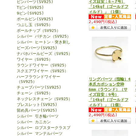
イズ目安：6～7号）
ピンパーツ(SV925)
「14kgf（ゴールドフ
Tピン(SV925)
ィルド）」（1個）
9ピン(SV925)
ボールピン(SV925)
2,490円
(税込)
つぶし玉（SV925）
ボールチップ（SV925）
シルバー バチカン（SV925）
シルバー ヒートン・突き刺し
ビーズパーツ(SV925)
ナバホパールビーズ（SV925）
ワイヤー（SV925）
ラウンドワイヤー（SV925）
スクエアワイヤー（SV925）
ハーフラウンドワイヤー
リングパーツ（指輪）4
（SV925）
本爪カボション空枠
チューブパーツ(SV925)
6mm（ラウンド）（サ
チェーン（SV925）
イズ目安：9号）
ネックレスチェーン（SV925）
「14kgf（ゴールドフ
ブレスレット(SV925)
ィルド）」（1個）
留め具パーツ(SV925)
2,490円
(税込)
シルバー 引き輪パーツ
シルバー カニカン
シルバー ロブスタークラスプ
シルバー マンテルパーツ