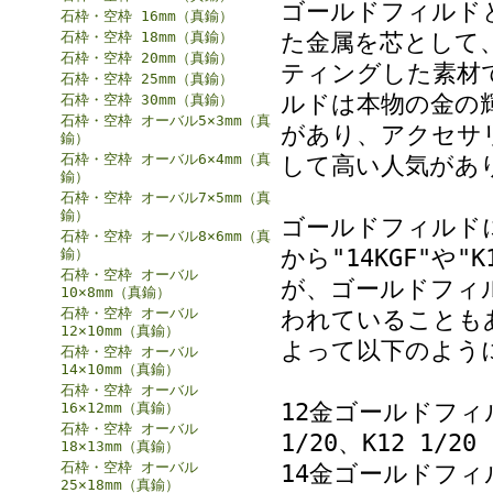
ゴールドフィルド
石枠・空枠 16mm（真鍮）
た金属を芯として、
石枠・空枠 18mm（真鍮）
石枠・空枠 20mm（真鍮）
ティングした素材
石枠・空枠 25mm（真鍮）
ルドは本物の金の
石枠・空枠 30mm（真鍮）
石枠・空枠 オーバル5×3mm（真
があり、アクセサ
鍮）
石枠・空枠 オーバル6×4mm（真
して高い人気があ
鍮）
石枠・空枠 オーバル7×5mm（真
鍮）
ゴールドフィルド
石枠・空枠 オーバル8×6mm（真
から"14KGF"や
鍮）
石枠・空枠 オーバル
が、ゴールドフィル
10×8mm（真鍮）
石枠・空枠 オーバル
われていることも
12×10mm（真鍮）
よって以下のよう
石枠・空枠 オーバル
14×10mm（真鍮）
石枠・空枠 オーバル
12金ゴールドフィルド 
16×12mm（真鍮）
石枠・空枠 オーバル
1/20、K12 1/20
18×13mm（真鍮）
石枠・空枠 オーバル
14金ゴールドフィルド 
25×18mm（真鍮）