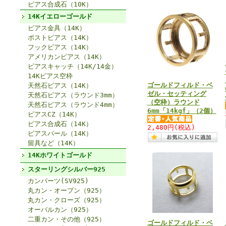
ピアス合成石（10K）
14Kイエローゴールド
ピアス金具（14K）
ポストピアス（14K）
フックピアス（14K）
アメリカンピアス（14K）
ピアスキャッチ（14K/14金）
14Kピアス空枠
ゴールドフィルド・ベ
天然石ピアス（14K）
ゼル・セッティング
天然石ピアス（ラウンド3mm）
（空枠）ラウンド
天然石ピアス（ラウンド4mm）
6mm「14kgf」（2個）
ピアスCZ（14K）
ピアス合成石（14K）
2,480円
(税込)
ピアスパール（14K）
留具など（14K）
14Kホワイトゴールド
スターリングシルバー925
カンパーツ(SV925)
丸カン・オープン（925）
丸カン・クローズ（925）
オーバルカン（925）
二重カン・その他（925）
ゴールドフィルド・ベ