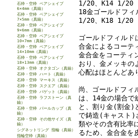
1/20、K14 1/20
石枠・空枠 ペアシェイプ
6×4mm（真鍮）
18金ゴールドフィルド 
石枠・空枠 ペアシェイプ
1/20、K18 1/20
7×5mm（真鍮）
石枠・空枠 ペアシェイプ
9×6mm（真鍮）
石枠・空枠 ペアシェイプ
ゴールドフィルド
10×7mm（真鍮）
合金によるコーテ
石枠・空枠 ペアシェイプ
14×10mm（真鍮）
金合金をコーティ
石枠・空枠 ペアシェイプ
おり、金メッキの
18×13mm（真鍮）
石枠・空枠 オクタゴン（真鍮）
心配はほとんどあ
石枠・空枠 ハート（真鍮）
石枠・空枠 マーキス（真鍮）
石枠・空枠 スクエア（真鍮）
尚、ゴールドフィ
石枠・空枠 バゲット（真鍮）
は、14金の場合で
石枠・空枠 ラフストーン（真
鍮）
と、割り金(割金)
石枠・空枠 パールカップ（真
鍮）
で鋳造(キャスト
石枠・空枠 その他サイズ（真
類やその含有比率
鍮）
シグネットリング 指輪（真鍮）
るため、金合金を
指輪空枠（真鍮）