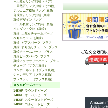
＋天然石リング指輪（ペア）
＋天然石リング指輪（その他）
ジルコニア指輪リング 真鍮
合成宝石リング指輪 真鍮
真鍮デザインリング
パール真珠リング指輪 真鍮
ペンダント空枠（真鍮）
真鍮 天然石チャームパーツ
ベゼルガラス（真鍮）
真鍮 ピアスパーツ ブラス
真鍮 切り売りチェーン ブラス
真鍮チャームパーツ ブラス
真鍮ビーズパーツ ブラス
真鍮アクセサリーパーツ ブラス
チューブ（ブラス真鍮）
コンポーネント（ブラス真鍮）
シャンデリア（ブラス真鍮）
ブレスレット（ブラス真鍮）
メタルビーズパーツ
14KGF ラウンドビーズ
14KGF オーバルビーズ
14KGF スターダストビーズ
14KGF コルゲートビーズ