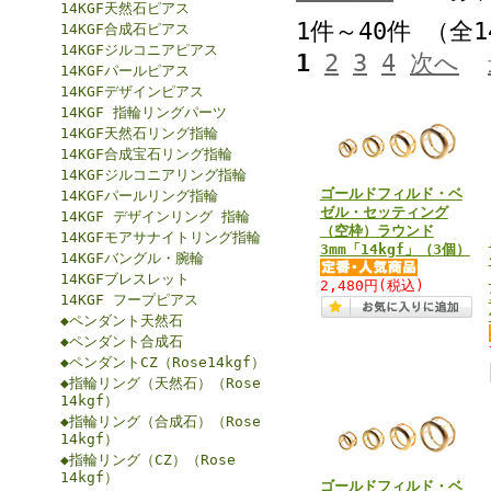
14KGF天然石ピアス
1件～40件 （全
14KGF合成石ピアス
14KGFジルコニアピアス
1
2
3
4
次へ
14KGFパールピアス
14KGFデザインピアス
14KGF 指輪リングパーツ
14KGF天然石リング指輪
14KGF合成宝石リング指輪
14KGFジルコニアリング指輪
ゴールドフィルド・ベ
14KGFパールリング指輪
ゼル・セッティング
14KGF デザインリング 指輪
（空枠）ラウンド
14KGFモアサナイトリング指輪
3mm「14kgf」（3個）
14KGFバングル・腕輪
14KGFブレスレット
2,480円
(税込)
14KGF フープピアス
◆ペンダント天然石
◆ペンダント合成石
◆ペンダントCZ（Rose14kgf）
◆指輪リング（天然石）（Rose
14kgf）
◆指輪リング（合成石）（Rose
14kgf）
◆指輪リング（CZ）（Rose
14kgf）
ゴールドフィルド・ベ