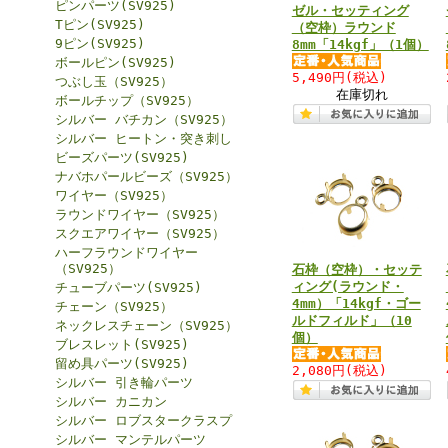
ピンパーツ(SV925)
ゼル・セッティング
Tピン(SV925)
（空枠）ラウンド
9ピン(SV925)
8mm「14kgf」（1個）
ボールピン(SV925)
5,490円
(税込)
つぶし玉（SV925）
在庫切れ
ボールチップ（SV925）
シルバー バチカン（SV925）
シルバー ヒートン・突き刺し
ビーズパーツ(SV925)
ナバホパールビーズ（SV925）
ワイヤー（SV925）
ラウンドワイヤー（SV925）
スクエアワイヤー（SV925）
ハーフラウンドワイヤー
（SV925）
石枠（空枠）・セッテ
ィング(ラウンド・
チューブパーツ(SV925)
4mm）「14kgf・ゴー
チェーン（SV925）
ルドフィルド」（10
ネックレスチェーン（SV925）
個）
ブレスレット(SV925)
留め具パーツ(SV925)
2,080円
(税込)
シルバー 引き輪パーツ
シルバー カニカン
シルバー ロブスタークラスプ
シルバー マンテルパーツ