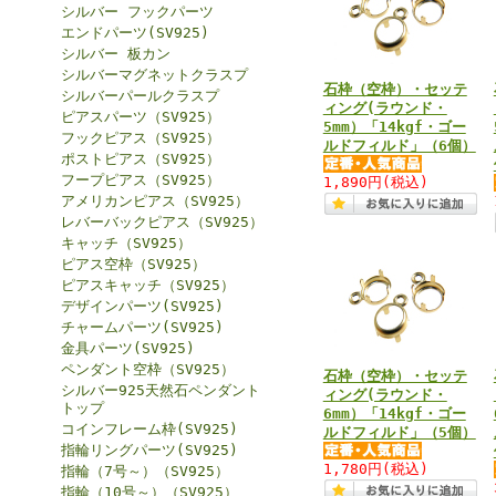
シルバー フックパーツ
エンドパーツ(SV925)
シルバー 板カン
シルバーマグネットクラスプ
石枠（空枠）・セッテ
シルバーパールクラスプ
ィング(ラウンド・
ピアスパーツ（SV925）
5mm）「14kgf・ゴー
フックピアス（SV925）
ルドフィルド」（6個）
ポストピアス（SV925）
フープピアス（SV925）
1,890円
(税込)
アメリカンピアス（SV925）
レバーバックピアス（SV925）
キャッチ（SV925）
ピアス空枠（SV925）
ピアスキャッチ（SV925）
デザインパーツ(SV925)
チャームパーツ(SV925)
金具パーツ(SV925)
ペンダント空枠（SV925）
石枠（空枠）・セッテ
シルバー925天然石ペンダント
ィング(ラウンド・
トップ
6mm）「14kgf・ゴー
コインフレーム枠(SV925)
ルドフィルド」（5個）
指輪リングパーツ(SV925)
1,780円
(税込)
指輪（7号～）（SV925）
指輪（10号～）（SV925）