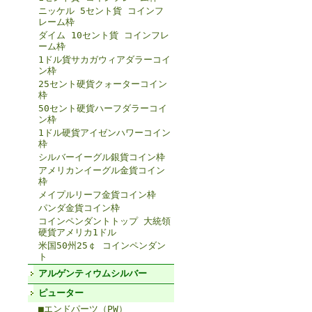
ニッケル 5セント貨 コインフ
レーム枠
ダイム 10セント貨 コインフレ
ーム枠
1ドル貨サカガウィアダラーコイ
ン枠
25セント硬貨クォーターコイン
枠
50セント硬貨ハーフダラーコイ
ン枠
1ドル硬貨アイゼンハワーコイン
枠
シルバーイーグル銀貨コイン枠
アメリカンイーグル金貨コイン
枠
メイプルリーフ金貨コイン枠
パンダ金貨コイン枠
コインペンダントトップ 大統領
硬貨アメリカ1ドル
米国50州25￠ コインペンダン
ト
アルゲンティウムシルバー
ピューター
■エンドパーツ（PW）