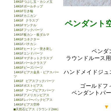
14KGFつぶし玉・カシメ玉
14KGFボールチップ
14KGF引き輪
14KGFカニカン
14KGF クラスプ
ペンダント空
14KGFマンテル
14KGFフックパーツ
14KGF板カン・板ダルマ
14KGFコネクター
14KGFバチカン
14KGFヒートン・突き刺し
ペンダ
14KGFエンドパーツ
ラウンドルース用
14KGFマグネットクラスプ
14KGFパールクラスプ
14KGFビーズパーツ
ハンドメイドジュ
14KGFピアス金具・ピアスパー
ツ
14KGF ピアスフックパーツ
ゴールドフ
14KGFポストピアス
14KGF フープピアスパーツ
ペンダントパー
14KGFアメリカンピアス
14KGFレバーバックピアス
14KGFピアス空枠
▼
■天然石ピアス（ラウンド2mm）