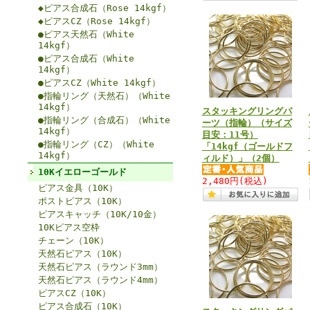
◆ピアス合成石（Rose 14kgf）
◆ピアスCZ（Rose 14kgf）
●ピアス天然石（White
14kgf）
●ピアス合成石（White
14kgf）
●ピアスCZ（White 14kgf）
●指輪リング（天然石）（White
14kgf）
スタッキングリングパ
●指輪リング（合成石）（White
ーツ（指輪）（サイズ
14kgf）
目安：11号）
●指輪リング（CZ）（White
「14kgf（ゴールドフ
14kgf）
ィルド）」（2個）
10Kイエローゴールド
2,480円
(税込)
ピアス金具（10K）
ポストピアス（10K）
ピアスキャッチ（10K/10金）
10Kピアス空枠
チェーン（10K）
天然石ピアス（10K）
天然石ピアス（ラウンド3mm）
天然石ピアス（ラウンド4mm）
ピアスCZ（10K）
ピアス合成石（10K）