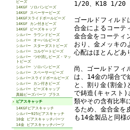
ビーズ
1/20、K18 1/20
14KGF ソロバンビーズ
14KGF スペーサービーズ
14KGFスライドボールビーズ
ゴールドフィルド
14KGF カン付きビーズ
合金によるコーテ
14KGF ビーズキャップ
金合金をコーティ
シルバー ラウンドビーズ
シルバー オーバルビーズ
おり、金メッキの
シルバー スターダストビーズ
心配はほとんどあ
シルバー コルゲートビーズ
シルバー つや消しビーズ・マッ
トビーズ
シルバー ソロバンビーズ
尚、ゴールドフィ
シルバー スペーサービーズ
は、14金の場合で
シルバースライドボールビーズ
と、割り金(割金)
シルバー カン付きビーズ
シルバー ビーズキャップ
で鋳造(キャスト
真鍮ビーズパーツ ブラス
類やその含有比率
ピアスキャッチ
るため、金合金を
14KGFピアスキャッチ
シルバー925ピアスキャッチ
も14金製品と同
10金 ピアスキャッチパーツ
14金 ピアスキャッチパーツ