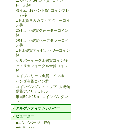
ニッケル 5セント貨 コインフ
レーム枠
ダイム 10セント貨 コインフレ
ーム枠
1ドル貨サカガウィアダラーコイ
ン枠
25セント硬貨クォーターコイン
枠
50セント硬貨ハーフダラーコイ
ン枠
1ドル硬貨アイゼンハワーコイン
枠
シルバーイーグル銀貨コイン枠
アメリカンイーグル金貨コイン
枠
メイプルリーフ金貨コイン枠
パンダ金貨コイン枠
コインペンダントトップ 大統領
硬貨アメリカ1ドル
米国50州25￠ コインペンダン
ト
アルゲンティウムシルバー
ピューター
■エンドパーツ（PW）