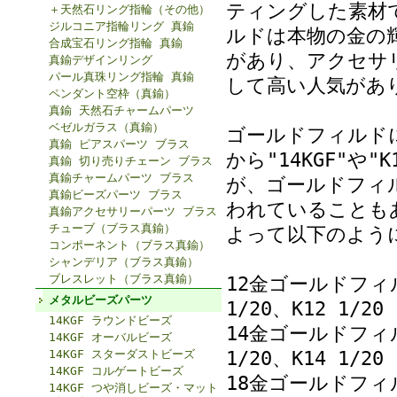
ティングした素材
＋天然石リング指輪（その他）
ジルコニア指輪リング 真鍮
ルドは本物の金の
合成宝石リング指輪 真鍮
があり、アクセサ
真鍮デザインリング
パール真珠リング指輪 真鍮
して高い人気があ
ペンダント空枠（真鍮）
真鍮 天然石チャームパーツ
ベゼルガラス（真鍮）
ゴールドフィルド
真鍮 ピアスパーツ ブラス
から"14KGF"や
真鍮 切り売りチェーン ブラス
真鍮チャームパーツ ブラス
が、ゴールドフィル
真鍮ビーズパーツ ブラス
われていることも
真鍮アクセサリーパーツ ブラス
チューブ（ブラス真鍮）
よって以下のよう
コンポーネント（ブラス真鍮）
シャンデリア（ブラス真鍮）
ブレスレット（ブラス真鍮）
12金ゴールドフィルド 
メタルビーズパーツ
1/20、K12 1/20
14KGF ラウンドビーズ
14金ゴールドフィルド 
14KGF オーバルビーズ
1/20、K14 1/20
14KGF スターダストビーズ
14KGF コルゲートビーズ
18金ゴールドフィルド 
14KGF つや消しビーズ・マット