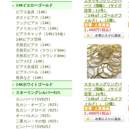
スタッキングリングパ
14Kイエローゴールド
ーツ（指輪）（サイズ
目安：13号）
ピアス金具（14K）
「14kgf（ゴールドフ
ポストピアス（14K）
ィルド）」（2個）
フックピアス（14K）
アメリカンピアス（14K）
2,480円
(税込)
ピアスキャッチ（14K/14金）
14Kピアス空枠
天然石ピアス（14K）
天然石ピアス（ラウンド3mm）
天然石ピアス（ラウンド4mm）
ピアスCZ（14K）
ピアス合成石（14K）
ピアスパール（14K）
留具など（14K）
スタッキングリングパ
14Kホワイトゴールド
ーツ（指輪）（サイズ
スターリングシルバー925
目安：16号）
「14kgf（ゴールドフ
カンパーツ(SV925)
ィルド）」（2個）
丸カン・オープン（925）
丸カン・クローズ（925）
2,480円
(税込)
オーバルカン（925）
二重カン・その他（925）
ピンパーツ(SV925)