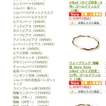
14kgf（サイズ目安：9
エンドパーツ(SV925)
号）ゴールドフィルド
シルバー 板カン
（1個）
シルバーマグネットクラスプ
シルバーパールクラスプ
2,420円
(税込)
ピアスパーツ（SV925）
フックピアス（SV925）
ポストピアス（SV925）
フープピアス（SV925）
アメリカンピアス（SV925）
レバーバックピアス（SV925）
キャッチ（SV925）
ピアス空枠（SV925）
ピアスキャッチ（SV925）
デザインパーツ(SV925)
ウェーブリング 指輪
チャームパーツ(SV925)
波 Wavy Ring
金具パーツ(SV925)
14kgf（サイズ目安：
11号）ゴールドフィル
ペンダント空枠（SV925）
ド（1個）
シルバー925天然石ペンダント
トップ
2,420円
(税込)
コインフレーム枠(SV925)
指輪リングパーツ(SV925)
指輪（7号～）（SV925）
指輪（10号～）（SV925）