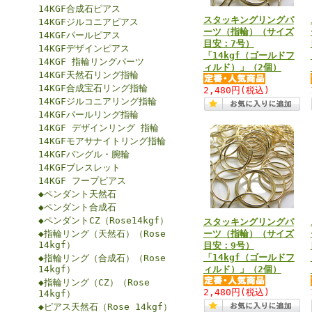
14KGF合成石ピアス
スタッキングリングパ
14KGFジルコニアピアス
ーツ（指輪）（サイズ
14KGFパールピアス
目安：7号）
14KGFデザインピアス
「14kgf（ゴールドフ
14KGF 指輪リングパーツ
ィルド）」（2個）
14KGF天然石リング指輪
14KGF合成宝石リング指輪
2,480円
(税込)
14KGFジルコニアリング指輪
14KGFパールリング指輪
14KGF デザインリング 指輪
14KGFモアサナイトリング指輪
14KGFバングル・腕輪
14KGFブレスレット
14KGF フープピアス
◆ペンダント天然石
◆ペンダント合成石
◆ペンダントCZ（Rose14kgf）
スタッキングリングパ
◆指輪リング（天然石）（Rose
ーツ（指輪）（サイズ
14kgf）
目安：9号）
「14kgf（ゴールドフ
◆指輪リング（合成石）（Rose
14kgf）
ィルド）」（2個）
◆指輪リング（CZ）（Rose
2,480円
(税込)
14kgf）
◆ピアス天然石（Rose 14kgf）