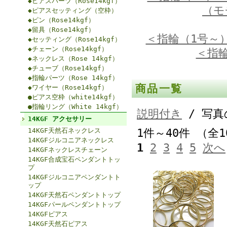
◆ピアスパーツ（Rose14kgf）
（モ
◆ピアスセッティング（空枠）
◆ピン（Rose14kgf）
◆留具（Rose14kgf）
＜指輪（1号～
◆セッティング（Rose14kgf）
◆チェーン（Rose14kgf）
＜指輪
◆ネックレス（Rose 14kgf）
◆チューブ（Rose14kgf）
◆指輪パーツ（Rose 14kgf）
商品一覧
◆ワイヤー（Rose14kgf）
●ピアス空枠（white14kgf）
●指輪リング（White 14kgf）
説明付き
/ 写真
14KGF アクセサリー
14KGF天然石ネックレス
1件～40件 （全1
14KGFジルコニアネックレス
1
2
3
4
5
次へ
14KGFネックレスチェーン
14KGF合成宝石ペンダントトッ
プ
14KGFジルコニアペンダントト
ップ
14KGF天然石ペンダントトップ
14KGFパールペンダントトップ
14KGFピアス
14KGF天然石ピアス