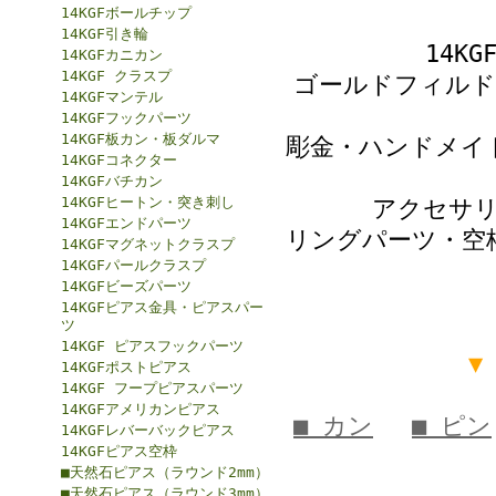
14KGFボールチップ
14KGF引き輪
14K
14KGFカニカン
14KGF クラスプ
ゴールドフィルド
14KGFマンテル
14KGFフックパーツ
14KGF板カン・板ダルマ
彫金・ハンドメイ
14KGFコネクター
14KGFバチカン
14KGFヒートン・突き刺し
アクセサ
14KGFエンドパーツ
リングパーツ・空枠
14KGFマグネットクラスプ
14KGFパールクラスプ
14KGFビーズパーツ
14KGFピアス金具・ピアスパー
ツ
14KGF ピアスフックパーツ
▼
14KGFポストピアス
14KGF フープピアスパーツ
14KGFアメリカンピアス
■ カン
■ ピン
14KGFレバーバックピアス
14KGFピアス空枠
■天然石ピアス（ラウンド2mm）
■天然石ピアス（ラウンド3mm）