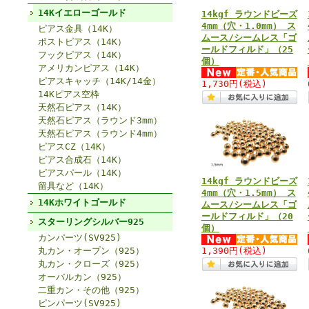
14Kイエローゴールド
14kgf ラウンドビーズ
4mm（穴・1.0mm） ス
ピアス金具（14K）
ムース/シームレス「ゴ
ポストピアス（14K）
ールドフィルド」（25
フックピアス（14K）
個）
アメリカンピアス（14K）
ピアスキャッチ（14K/14金）
1,730円
(税込)
14Kピアス空枠
天然石ピアス（14K）
天然石ピアス（ラウンド3mm）
天然石ピアス（ラウンド4mm）
ピアスCZ（14K）
ピアス合成石（14K）
ピアスパール（14K）
14kgf ラウンドビーズ
留具など（14K）
4mm（穴・1.5mm） ス
14Kホワイトゴールド
ムース/シームレス「ゴ
ールドフィルド」（20
スターリングシルバー925
個）
カンパーツ(SV925)
丸カン・オープン（925）
1,390円
(税込)
丸カン・クローズ（925）
オーバルカン（925）
二重カン・その他（925）
ピンパーツ(SV925)