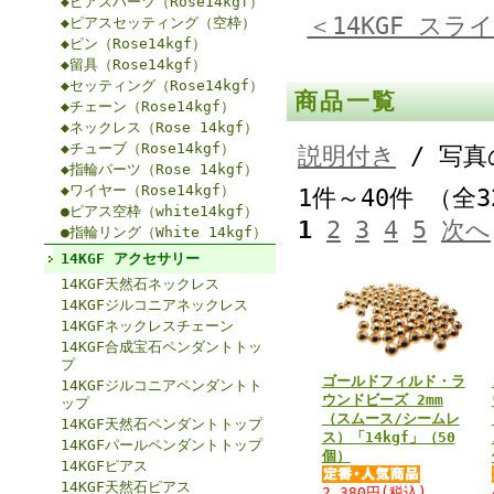
◆ピアスパーツ（Rose14kgf）
＜14KGF スラ
◆ピアスセッティング（空枠）
◆ピン（Rose14kgf）
◆留具（Rose14kgf）
◆セッティング（Rose14kgf）
商品一覧
◆チェーン（Rose14kgf）
◆ネックレス（Rose 14kgf）
◆チューブ（Rose14kgf）
説明付き
/ 写真
◆指輪パーツ（Rose 14kgf）
◆ワイヤー（Rose14kgf）
1件～40件 （全
●ピアス空枠（white14kgf）
1
2
3
4
5
次へ
●指輪リング（White 14kgf）
14KGF アクセサリー
14KGF天然石ネックレス
14KGFジルコニアネックレス
14KGFネックレスチェーン
14KGF合成宝石ペンダントトッ
プ
ゴールドフィルド・ラ
14KGFジルコニアペンダントト
ウンドビーズ 2mm
ップ
（スムース/シームレ
14KGF天然石ペンダントトップ
ス）「14kgf」（50
14KGFパールペンダントトップ
個）
14KGFピアス
14KGF天然石ピアス
2,380円
(税込)