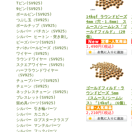
Tピン(SV925)
9ピン(SV925)
ボールピン(SV925)
14kgf ラウンドビーズ
つぶし玉（SV925）
4mm（穴・1.8mm） ス
ボールチップ（SV925）
ムース/シームレス「ゴ
シルバー バチカン（SV925）
ールドフィルド」（20
シルバー ヒートン・突き刺し
個）
ビーズパーツ(SV925)
1,490円
(税込)
ナバホパールビーズ（SV925）
ワイヤー（SV925）
ラウンドワイヤー（SV925）
スクエアワイヤー（SV925）
ハーフラウンドワイヤー
（SV925）
チューブパーツ(SV925)
チェーン（SV925）
ゴールドフィルド・ラ
ネックレスチェーン（SV925）
ウンドビーズ 5mm
ブレスレット(SV925)
（スムース/シームレ
留め具パーツ(SV925)
ス）「14kgf」（6個）
シルバー 引き輪パーツ
2,210円
(税込)
シルバー カニカン
シルバー ロブスタークラスプ
シルバー マンテルパーツ
シルバー フックパーツ