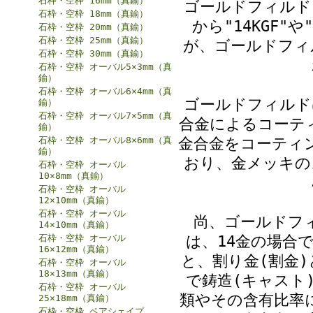
石枠・空枠 16mm（真鍮）
ゴールドフィルド
石枠・空枠 18mm（真鍮）
から"14KGF"
石枠・空枠 20mm（真鍮）
石枠・空枠 25mm（真鍮）
が、ゴールドフィ
石枠・空枠 30mm（真鍮）
石枠・空枠 オーバル5×3mm（真
鍮）
石枠・空枠 オーバル6×4mm（真
ゴールドフィルド
鍮）
石枠・空枠 オーバル7×5mm（真
合金によるコーテ
鍮）
金合金をコーティ
石枠・空枠 オーバル8×6mm（真
鍮）
おり、金メッキの
石枠・空枠 オーバル
10×8mm（真鍮）
石枠・空枠 オーバル
12×10mm（真鍮）
石枠・空枠 オーバル
尚、ゴールドフ
14×10mm（真鍮）
は、14金の場合で
石枠・空枠 オーバル
16×12mm（真鍮）
と、割り金(割金)
石枠・空枠 オーバル
18×13mm（真鍮）
で鋳造(キャスト
石枠・空枠 オーバル
類やその含有比率
25×18mm（真鍮）
石枠・空枠 ペアシェイプ