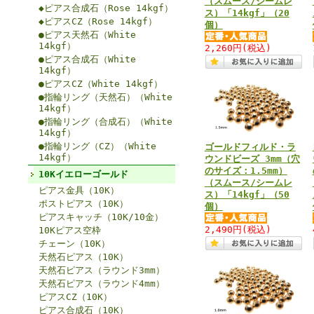
（スムース/シームレ
◆ピアス合成石（Rose 14kgf）
ス）「14kgf」（20
◆ピアスCZ（Rose 14kgf）
個）
●ピアス天然石（White
14kgf）
2,260円
(税込)
●ピアス合成石（White
14kgf）
●ピアスCZ（White 14kgf）
●指輪リング（天然石）（White
14kgf）
●指輪リング（合成石）（White
14kgf）
●指輪リング（CZ）（White
ゴールドフィルド・ラ
14kgf）
ウンドビーズ 3mm（穴
のサイズ：1.5mm）
10Kイエローゴールド
（スムース/シームレ
ピアス金具（10K）
ス）「14kgf」（50
ポストピアス（10K）
個）
ピアスキャッチ（10K/10金）
2,490円
(税込)
10Kピアス空枠
チェーン（10K）
天然石ピアス（10K）
天然石ピアス（ラウンド3mm）
天然石ピアス（ラウンド4mm）
ピアスCZ（10K）
ピアス合成石（10K）