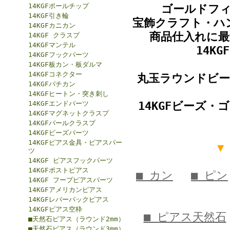
14KGFボールチップ
ゴールドフィ
14KGF引き輪
宝飾クラフト・ハ
14KGFカニカン
商品仕入れに
14KGF クラスプ
14KGFマンテル
14K
14KGFフックパーツ
14KGF板カン・板ダルマ
14KGFコネクター
丸玉ラウンドビー
14KGFバチカン
14KGFヒートン・突き刺し
14KGFエンドパーツ
14KGFビーズ
14KGFマグネットクラスプ
14KGFパールクラスプ
14KGFビーズパーツ
14KGFピアス金具・ピアスパー
▼
ツ
14KGF ピアスフックパーツ
14KGFポストピアス
■ カン
■ ピン
14KGF フープピアスパーツ
14KGFアメリカンピアス
14KGFレバーバックピアス
14KGFピアス空枠
■ ピアス天然石
■天然石ピアス（ラウンド2mm）
■天然石ピアス（ラウンド3mm）