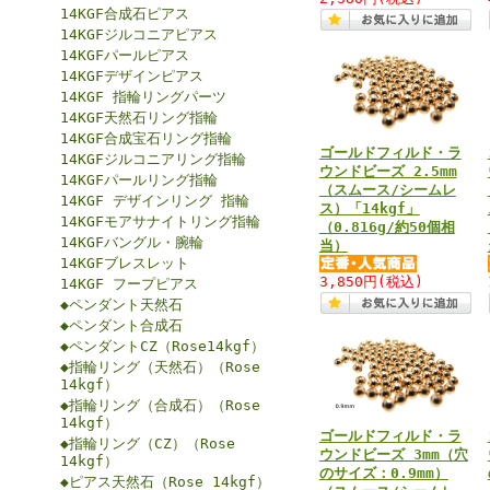
14KGF合成石ピアス
14KGFジルコニアピアス
14KGFパールピアス
14KGFデザインピアス
14KGF 指輪リングパーツ
14KGF天然石リング指輪
14KGF合成宝石リング指輪
ゴールドフィルド・ラ
14KGFジルコニアリング指輪
ウンドビーズ 2.5mm
14KGFパールリング指輪
（スムース/シームレ
14KGF デザインリング 指輪
ス）「14kgf」
14KGFモアサナイトリング指輪
（0.816g/約50個相
14KGFバングル・腕輪
当）
14KGFブレスレット
3,850円
(税込)
14KGF フープピアス
◆ペンダント天然石
◆ペンダント合成石
◆ペンダントCZ（Rose14kgf）
◆指輪リング（天然石）（Rose
14kgf）
◆指輪リング（合成石）（Rose
14kgf）
ゴールドフィルド・ラ
◆指輪リング（CZ）（Rose
ウンドビーズ 3mm（穴
14kgf）
のサイズ：0.9mm）
◆ピアス天然石（Rose 14kgf）