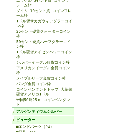
ニッケル 5セント貨 コインフ
レーム枠
ダイム 10セント貨 コインフレ
ーム枠
1ドル貨サカガウィアダラーコイ
ン枠
25セント硬貨クォーターコイン
枠
50セント硬貨ハーフダラーコイ
ン枠
1ドル硬貨アイゼンハワーコイン
枠
シルバーイーグル銀貨コイン枠
アメリカンイーグル金貨コイン
枠
メイプルリーフ金貨コイン枠
パンダ金貨コイン枠
コインペンダントトップ 大統領
硬貨アメリカ1ドル
米国50州25￠ コインペンダン
ト
アルゲンティウムシルバー
ピューター
■エンドパーツ（PW）