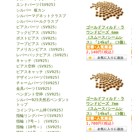
エンドパーツ(SV925)
シルバー 板カン
シルバーマグネットクラスプ
シルバーパールクラスプ
ピアスパーツ（SV925）
ゴールドフィルド・ラ
ウンドビーズ 6mm
フックピアス（SV925）
（スムース/シームレ
ポストピアス（SV925）
ス）「14kgf」（3個）
フープピアス（SV925）
アメリカンピアス（SV925）
2,140円
(税込)
レバーバックピアス（SV925）
キャッチ（SV925）
ピアス空枠（SV925）
ピアスキャッチ（SV925）
デザインパーツ(SV925)
チャームパーツ(SV925)
金具パーツ(SV925)
ペンダント空枠（SV925）
ゴールドフィルド・ラ
シルバー925天然石ペンダント
ウンドビーズ 7mm
トップ
（スムース/シームレ
コインフレーム枠(SV925)
ス）「14kgf」（3個）
指輪リングパーツ(SV925)
指輪（7号～）（SV925）
1,780円
(税込)
指輪（10号～）（SV925）