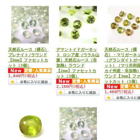
天然石ルース（裸石）
デマントイドガーネッ
天然石ルース（裸
プレナイト/ラウンド
ト ロシア産（ウラル山
石）・マリガーネ
【8mm】ファセットカ
脈）天然石ルース（非
（グランダイトガ
ット（3個）
加熱）ラウンド
ット）（マリ共和
【2mm】ファセットカ
カイ州産・非加熱）
1,840円
(税込)
ット（3個）
ウンド【3mm】フ
ットカット（1個）
2,160円
(税込)
1,460円
(税込)