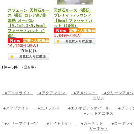
スフェーン 天然石ルー
天然石ルース（裸石）
ス 裸石 ロシア産/非
プレナイト/ラウンド
加熱 オーバル
【6mm】ファセットカ
【9.2×8.3×5.0mm】
ット（10個）
ファセットカット（1
1,840円
(税込)
個）
10,190円
(税込)
在庫切れ
1件～6件 （全6件）
◆アイオライト
◆アクアマリン
◆アメジスト
◆グリーンアメ
ュリン
◆アマゾナイト
◆エメラルド
◆エチオピアンオパール
◆ブラッ
◆レッドオニキス
◆オリーブクオーツ
◆カイヤナイト
◆ガーネット
◆ロードライ
ガーネット