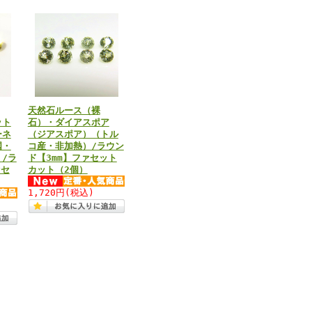
天然石ルース（裸
ット
石）・ダイアスポア
ーネ
（ジアスポア）（トル
国・
コ産・非加熱）/ラウン
/ラ
ド【3mm】ファセット
ァセ
カット（2個）
1,720円
(税込)