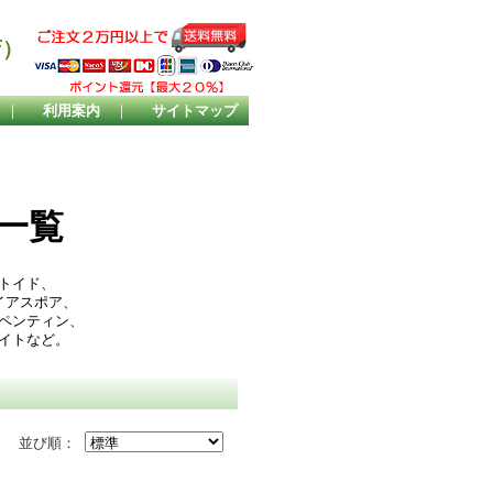
店）
｜
利用案内
｜
サイトマップ
一覧
トイド、
イアスポア、
ペンティン、
イトなど。
並び順：