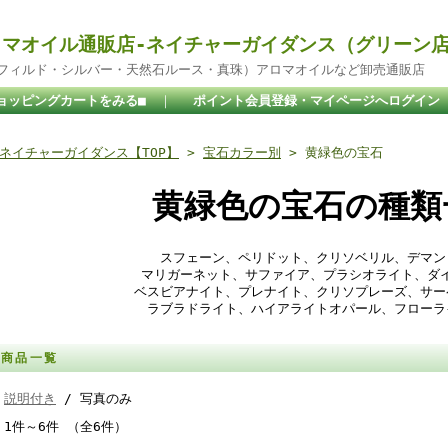
マオイル通販店-ネイチャーガイダンス（グリーン
ドフィルド・シルバー・天然石ルース・真珠）アロマオイルなど卸売通販店
ョッピングカートをみる■
｜
ポイント会員登録・マイページへログイン
ネイチャーガイダンス【TOP】
>
宝石カラー別
> 黄緑色の宝石
黄緑色の宝石の種類
スフェーン、ペリドット、クリソベリル、デマン
マリガーネット、サファイア、プラシオライト、ダ
ベスビアナイト、プレナイト、クリソプレーズ、サー
ラブラドライト、ハイアライトオパール、フローラ
商品一覧
説明付き
/ 写真のみ
1件～6件 （全6件）