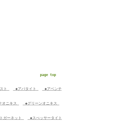
page top
ジスト
◆アパタイト
◆アベンチ
クオニキス
◆グリーンオニキス
トガーネット
◆スぺッサータイト