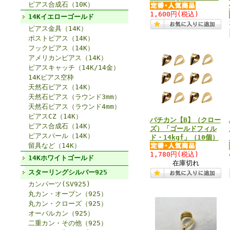
ピアス合成石（10K）
1,600円
(税込)
14Kイエローゴールド
ピアス金具（14K）
ポストピアス（14K）
フックピアス（14K）
アメリカンピアス（14K）
ピアスキャッチ（14K/14金）
14Kピアス空枠
天然石ピアス（14K）
天然石ピアス（ラウンド3mm）
天然石ピアス（ラウンド4mm）
ピアスCZ（14K）
バチカン【B】（クロー
ピアス合成石（14K）
ズ）「ゴールドフィル
ピアスパール（14K）
ド・14kgf」（10個）
留具など（14K）
1,780円
(税込)
14Kホワイトゴールド
在庫切れ
スターリングシルバー925
カンパーツ(SV925)
丸カン・オープン（925）
丸カン・クローズ（925）
オーバルカン（925）
二重カン・その他（925）