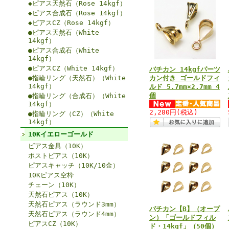
◆ピアス天然石（Rose 14kgf）
◆ピアス合成石（Rose 14kgf）
◆ピアスCZ（Rose 14kgf）
●ピアス天然石（White
14kgf）
●ピアス合成石（White
14kgf）
●ピアスCZ（White 14kgf）
バチカン 14kgfパーツ
●指輪リング（天然石）（White
カン付き ゴールドフィ
14kgf）
ルド 5.7mm×2.7mm 4
個
●指輪リング（合成石）（White
14kgf）
2,280円
(税込)
●指輪リング（CZ）（White
14kgf）
10Kイエローゴールド
ピアス金具（10K）
ポストピアス（10K）
ピアスキャッチ（10K/10金）
10Kピアス空枠
チェーン（10K）
天然石ピアス（10K）
天然石ピアス（ラウンド3mm）
バチカン【B】（オープ
天然石ピアス（ラウンド4mm）
ン）「ゴールドフィル
ピアスCZ（10K）
ド・14kgf」（50個）