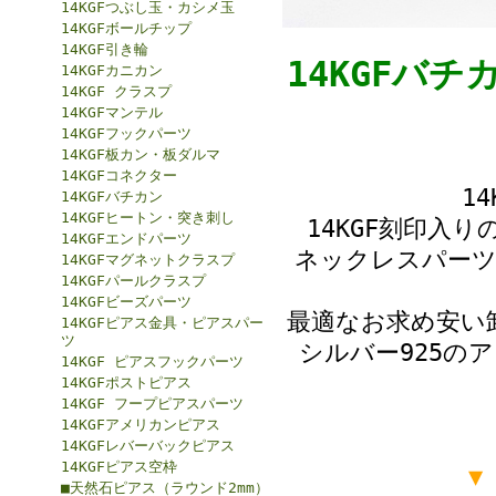
14KGFつぶし玉・カシメ玉
14KGFボールチップ
14KGF引き輪
14KGFバ
14KGFカニカン
14KGF クラスプ
14KGFマンテル
14KGFフックパーツ
14KGF板カン・板ダルマ
14KGFコネクター
1
14KGFバチカン
14KGFヒートン・突き刺し
14KGF刻印入
14KGFエンドパーツ
ネックレスパーツ
14KGFマグネットクラスプ
14KGFパールクラスプ
14KGFビーズパーツ
最適なお求め安い卸
14KGFピアス金具・ピアスパー
ツ
シルバー925の
14KGF ピアスフックパーツ
14KGFポストピアス
14KGF フープピアスパーツ
14KGFアメリカンピアス
14KGFレバーバックピアス
14KGFピアス空枠
▼
■天然石ピアス（ラウンド2mm）