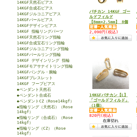
14KGF天然石ピアス
14KGF合成石ピアス
バチカン 14KGF ゴー
14KGFジルコニアピアス
ルドフィルド
14KGFパールピアス
【8mm×2.5mm】 8個
14KGFデザインピアス
14KGF 指輪リングパーツ
2,090円
(税込)
14KGF天然石リング指輪
14KGF合成宝石リング指輪
14KGFジルコニアリング指輪
14KGFパールリング指輪
14KGF デザインリング 指輪
14KGFモアサナイトリング指輪
14KGFバングル・腕輪
14KGFブレスレット
14KGF フープピアス
◆ペンダント天然石
14KGFバチカン【L】
◆ペンダント合成石
「ゴールドフィルド」
◆ペンダントCZ（Rose14kgf）
（1個）
◆指輪リング（天然石）（Rose
14kgf）
820円
(税込)
◆指輪リング（合成石）（Rose
在庫切れ
14kgf）
◆指輪リング（CZ）（Rose
14kgf）