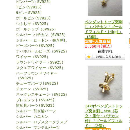
ピンパーツ(SV925)
Tピン(SV925)
9ピン(SV925)
ボールピン(SV925)
ペンダントトップ突刺
つぶし玉（SV925）
し＋バチカン「ゴール
ボールチップ（SV925）
ドフィルド・14kgf」
シルバー バチカン（SV925）
（5個）
シルバー ヒートン・突き刺し
ビーズパーツ(SV925)
1,560円
(税込)
ナバホパールビーズ（SV925）
在庫切れ
ワイヤー（SV925）
ラウンドワイヤー（SV925）
スクエアワイヤー（SV925）
ハーフラウンドワイヤー
（SV925）
チューブパーツ(SV925)
チェーン（SV925）
ネックレスチェーン（SV925）
ブレスレット(SV925)
留め具パーツ(SV925)
14kgfペンダントトッ
シルバー 引き輪パーツ
プ突き刺し4mm（芯
立・皿付・バチカン
シルバー カニカン
付）「ゴールドフィル
シルバー ロブスタークラスプ
ド」（2個）
シルバー マンテルパーツ