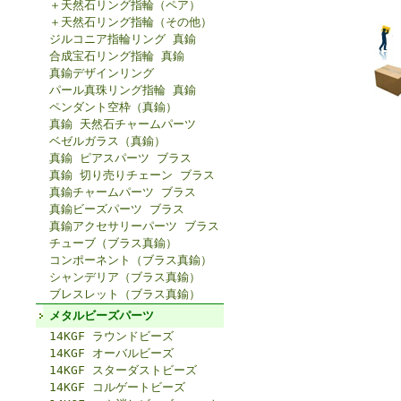
＋天然石リング指輪（ペア）
＋天然石リング指輪（その他）
ジルコニア指輪リング 真鍮
合成宝石リング指輪 真鍮
真鍮デザインリング
パール真珠リング指輪 真鍮
ペンダント空枠（真鍮）
真鍮 天然石チャームパーツ
ベゼルガラス（真鍮）
真鍮 ピアスパーツ ブラス
真鍮 切り売りチェーン ブラス
真鍮チャームパーツ ブラス
真鍮ビーズパーツ ブラス
真鍮アクセサリーパーツ ブラス
チューブ（ブラス真鍮）
コンポーネント（ブラス真鍮）
シャンデリア（ブラス真鍮）
ブレスレット（ブラス真鍮）
メタルビーズパーツ
14KGF ラウンドビーズ
14KGF オーバルビーズ
14KGF スターダストビーズ
14KGF コルゲートビーズ