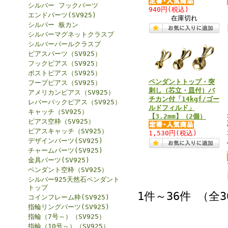
シルバー フックパーツ
940円
(税込)
エンドパーツ(SV925)
在庫切れ
シルバー 板カン
シルバーマグネットクラスプ
シルバーパールクラスプ
ピアスパーツ（SV925）
フックピアス（SV925）
ポストピアス（SV925）
ペンダントトップ・突
フープピアス（SV925）
刺し（芯立・皿付）バ
アメリカンピアス（SV925）
チカン付「14kgf/ゴー
レバーバックピアス（SV925）
ルドフィルド」
キャッチ（SV925）
【3.2mm】（2個）
ピアス空枠（SV925）
ピアスキャッチ（SV925）
1,530円
(税込)
デザインパーツ(SV925)
チャームパーツ(SV925)
金具パーツ(SV925)
ペンダント空枠（SV925）
シルバー925天然石ペンダント
トップ
1件～36件 （全
コインフレーム枠(SV925)
指輪リングパーツ(SV925)
指輪（7号～）（SV925）
指輪（10号～）（SV925）