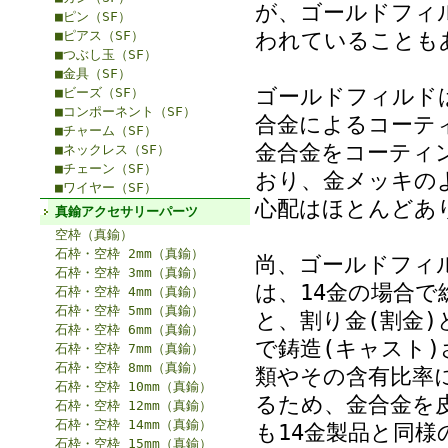
が、ゴールドフィル
■ピン（SF）
われていることも
■ピアス（SF）
■つぶし玉（SF）
■金具（SF）
ゴールドフィルド
■ビーズ（SF）
■コンポーネント（SF）
合金によるコーテ
■チャーム（SF）
金合金をコーティ
■ネックレス（SF）
■チェーン（SF）
おり、金メッキの
■ワイヤー（SF）
心配はほとんどあ
真鍮アクセサリーパーツ
空枠（真鍮）
石枠・空枠 2mm（真鍮）
尚、ゴールドフィ
石枠・空枠 3mm（真鍮）
は、14金の場合で
石枠・空枠 4mm（真鍮）
石枠・空枠 5mm（真鍮）
と、割り金(割金)
石枠・空枠 6mm（真鍮）
で鋳造(キャスト
石枠・空枠 7mm（真鍮）
石枠・空枠 8mm（真鍮）
類やその含有比率
石枠・空枠 10mm（真鍮）
るため、金合金を
石枠・空枠 12mm（真鍮）
石枠・空枠 14mm（真鍮）
も14金製品と同
石枠・空枠 15mm（真鍮）