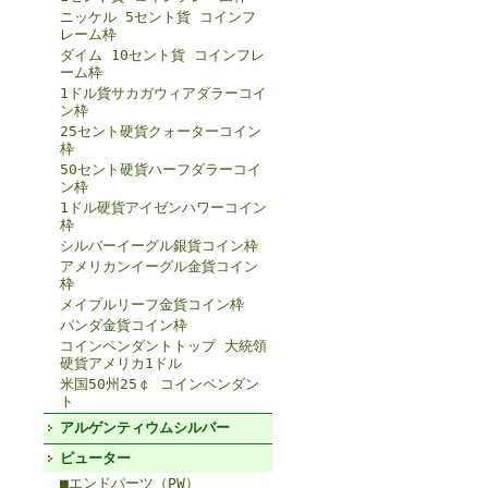
ニッケル 5セント貨 コインフ
レーム枠
ダイム 10セント貨 コインフレ
ーム枠
1ドル貨サカガウィアダラーコイ
ン枠
25セント硬貨クォーターコイン
枠
50セント硬貨ハーフダラーコイ
ン枠
1ドル硬貨アイゼンハワーコイン
枠
シルバーイーグル銀貨コイン枠
アメリカンイーグル金貨コイン
枠
メイプルリーフ金貨コイン枠
パンダ金貨コイン枠
コインペンダントトップ 大統領
硬貨アメリカ1ドル
米国50州25￠ コインペンダン
ト
アルゲンティウムシルバー
ピューター
■エンドパーツ（PW）