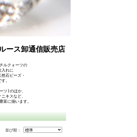
ルース卸通信販売店
チルクォーツの
仕入れに
天然石ビーズ・
です。
ーツ)のほか、
オニキスなど、
豊富に揃います。
並び順：