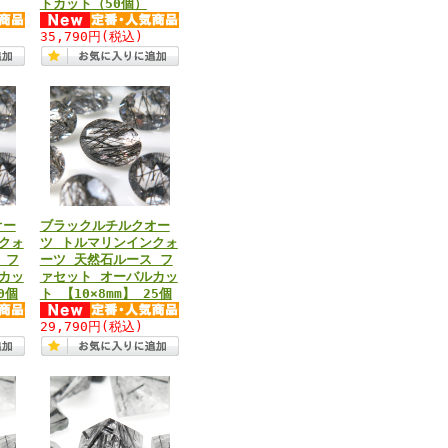
トカット（50個）
35,790円
(税込)
オー
ブラックルチルクオー
クォ
ツ トルマリンインクォ
 フ
ーツ 天然石ルース フ
カッ
ァセット オーバルカッ
0個
ト 【10×8mm】 25個
29,790円
(税込)