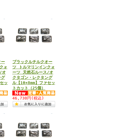
オー
ブラックルチルクオー
クォ
ツ トルマリンインクォ
/オ
ーツ 天然石ルース/オ
ング
クタゴン・レクタング
ァセッ
ル【10×8mm】ファセッ
トカット（25個）
46,730円
(税込)