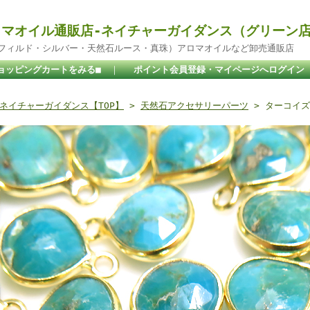
マオイル通販店-ネイチャーガイダンス（グリーン
ドフィルド・シルバー・天然石ルース・真珠）アロマオイルなど卸売通販店
ョッピングカートをみる■
｜
ポイント会員登録・マイページへログイン
ネイチャーガイダンス【TOP】
>
天然石アクセサリーパーツ
> ターコイ