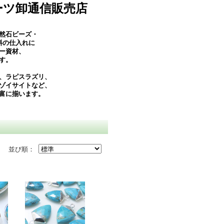
ーツ卸通信販売店
然石ビーズ・
料の仕入れに
ー資材、
す。
、ラピスラズリ、
ゾイサイトなど、
富に揃います。
並び順：