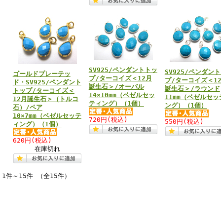
SV925/ペンダントトッ
SV925/ペンダン
ゴールドプレーテッ
プ/ターコイズ＜12月
プ/ターコイズ＜1
ド・SV925/ペンダント
誕生石＞/オーバル
誕生石＞/ラウンド
トップ/ターコイズ＜
14×10mm（ベゼルセッ
11mm（ベゼルセッ
12月誕生石＞（トルコ
ティング）（1個）
ング）（1個）
石）/ペア
10×7mm（ベゼルセッテ
720円
(税込)
550円
(税込)
ィング）（1個）
620円
(税込)
在庫切れ
1件～15件 （全15件）