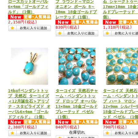
ローズカットオーバル
プ ラウンド～マロン
石 シャークトゥー
6×4mm「ゴールドフィ
オニオン ボール 8～
17mm×10mm 18
ルド」（1個）
10mm 18金ゴールドプ
ルドプレーテッド 
レーテッド（1個）
個）
2,150円
(税込)
830円
(税込)
1,310円
(税込)
14kgfペンダントトッ
ターコイズ 天然石チャ
ターコイズ 天然石
プ 天然石 ターコイズ
ーム・ペンダントトッ
ーム・ペンダント
＜12月誕生石＞アリゾ
プ ドロップ オーバル
プ ハート マロン
ナ・スタビライズド オ
13×8mm 18金ゴールド
12×9mm シルバー9
ーバル6×4mm「ゴール
プレーテッド ベゼル
18金ゴールドプレ
ドフィルド」（1個）
（1個）
ッド ベゼル （1
2,380円
(税込)
840円
(税込)
790円
(税込)
在庫切れ