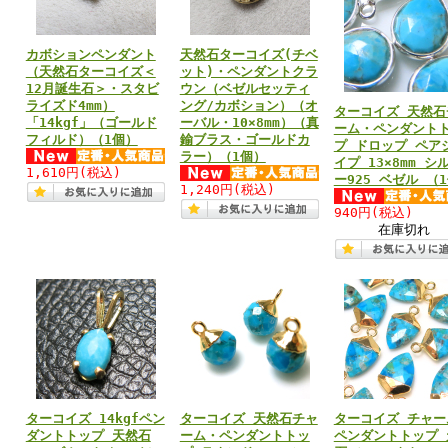
カボションペンダント
天然石ターコイズ(チベ
（天然石ターコイズ＜
ット)・ペンダントクラ
12月誕生石＞・スタビ
ウン（ベゼルセッティ
ライズド4mm）
ング/カボション）（オ
ターコイズ 天然石
「14kgf」（ゴールド
ーバル・10×8mm）（真
ーム・ペンダント
フィルド）（1個）
鍮ブラス・ゴールドカ
プ ドロップ ペア
ラー）（1個）
イプ 13×8mm シ
1,610円
(税込)
ー925 ベゼル （
1,240円
(税込)
940円
(税込)
在庫切れ
ターコイズ 14kgfペン
ターコイズ 天然石チャ
ターコイズ チャー
ダントトップ 天然石
ーム・ペンダントトッ
ペンダントトップ 