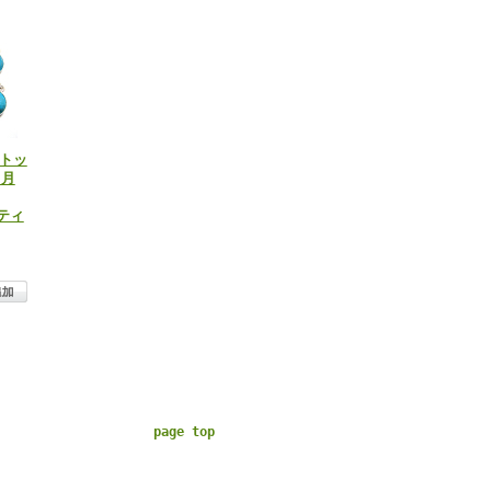
トトッ
2月
ティ
page top