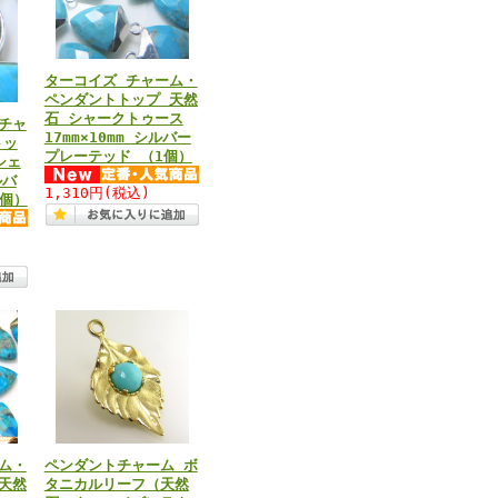
ターコイズ チャーム・
ペンダントトップ 天然
石 シャークトゥース
チャ
17mm×10mm シルバー
トッ
プレーテッド （1個）
シェ
ルバ
1,310円
(税込)
1個）
ム・
ペンダントチャーム ボ
天然
タニカルリーフ（天然