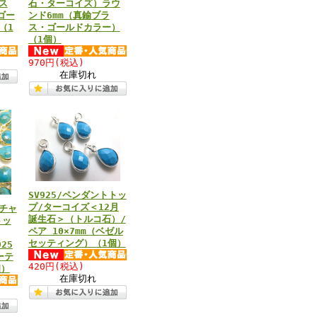
ス
石・ターコイズ）ラウ
金ゴー
ンド6mm（真鍮ブラ
（1
ス・ゴールドカラー）
（1個）
970円
(税込)
在庫切れ
SV925/ペンダントトッ
プ/ターコイズ＜12月
チャ
誕生石＞（トルコ石）/
トッ
ペア 10×7mm（ベゼル
セッティング）（1個）
25
ーテ
420円
(税込)
個）
在庫切れ