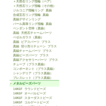
＋天然石リング指輪（ペア）
＋天然石リング指輪（その他）
ジルコニア指輪リング 真鍮
合成宝石リング指輪 真鍮
真鍮デザインリング
パール真珠リング指輪 真鍮
ペンダント空枠（真鍮）
真鍮 天然石チャームパーツ
ベゼルガラス（真鍮）
真鍮 ピアスパーツ ブラス
真鍮 切り売りチェーン ブラス
真鍮チャームパーツ ブラス
真鍮ビーズパーツ ブラス
真鍮アクセサリーパーツ ブラス
チューブ（ブラス真鍮）
コンポーネント（ブラス真鍮）
シャンデリア（ブラス真鍮）
ブレスレット（ブラス真鍮）
メタルビーズパーツ
14KGF ラウンドビーズ
14KGF オーバルビーズ
14KGF スターダストビーズ
14KGF コルゲートビーズ