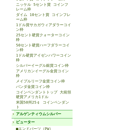
ニッケル 5セント貨 コインフ
レーム枠
ダイム 10セント貨 コインフレ
ーム枠
1ドル貨サカガウィアダラーコイ
ン枠
25セント硬貨クォーターコイン
枠
50セント硬貨ハーフダラーコイ
ン枠
1ドル硬貨アイゼンハワーコイン
枠
シルバーイーグル銀貨コイン枠
アメリカンイーグル金貨コイン
枠
メイプルリーフ金貨コイン枠
パンダ金貨コイン枠
コインペンダントトップ 大統領
硬貨アメリカ1ドル
米国50州25￠ コインペンダン
ト
アルゲンティウムシルバー
ピューター
■エンドパーツ（PW）