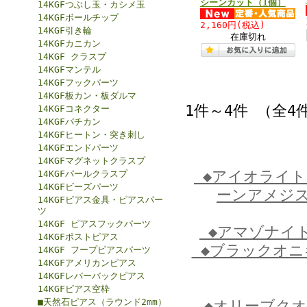
シーンカット（1個）
14KGFつぶし玉・カシメ玉
14KGFボールチップ
2,160円
(税込)
14KGF引き輪
在庫切れ
14KGFカニカン
14KGF クラスプ
14KGFマンテル
14KGFフックパーツ
14KGF板カン・板ダルマ
1件～4件 （全4
14KGFコネクター
14KGFバチカン
14KGFヒートン・突き刺し
14KGFエンドパーツ
14KGFマグネットクラスプ
◆アイオライ
14KGFパールクラスプ
14KGFビーズパーツ
ーンアメジ
14KGFピアス金具・ピアスパー
ツ
14KGF ピアスフックパーツ
◆アマゾナイ
14KGFポストピアス
◆ブラックオ
14KGF フープピアスパーツ
14KGFアメリカンピアス
14KGFレバーバックピアス
14KGFピアス空枠
■天然石ピアス（ラウンド2mm）
◆オリーブク