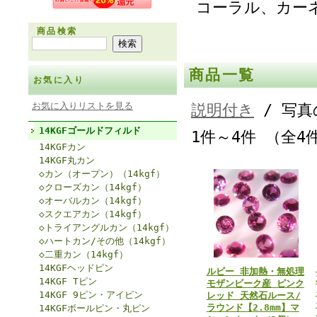
コーラル、カー
商品検索
商品一覧
お気に入り
お気に入りリストを見る
説明付き
/ 写真
14KGFゴールドフィルド
1件～4件 （全4
14KGFカン
14KGF丸カン
◇カン（オープン）（14kgf）
◇クローズカン（14kgf）
◇オーバルカン（14kgf）
◇スクエアカン（14kgf）
◇トライアングルカン（14kgf）
◇ハートカン/その他（14kgf）
◇二重カン（14kgf）
14KGFヘッドピン
ルビー 非加熱・無処理
14KGF Tピン
モザンビーク産 ピンク
14KGF 9ピン・アイピン
レッド 天然石ルース/
ラウンド【2.8mm】マ
14KGFボールピン・丸ピン