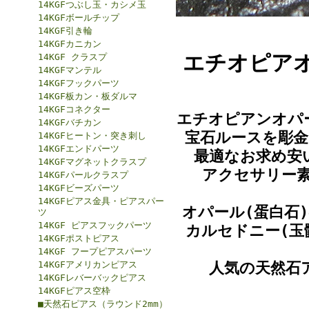
14KGFつぶし玉・カシメ玉
14KGFボールチップ
14KGF引き輪
14KGFカニカン
エチオピア
14KGF クラスプ
14KGFマンテル
14KGFフックパーツ
14KGF板カン・板ダルマ
14KGFコネクター
エチオピアンオパ
14KGFバチカン
宝石ルースを彫
14KGFヒートン・突き刺し
14KGFエンドパーツ
最適なお求め安
14KGFマグネットクラスプ
アクセサリー
14KGFパールクラスプ
14KGFビーズパーツ
14KGFピアス金具・ピアスパー
オパール(蛋白石
ツ
14KGF ピアスフックパーツ
カルセドニー(玉
14KGFポストピアス
14KGF フープピアスパーツ
14KGFアメリカンピアス
人気の天然石
14KGFレバーバックピアス
14KGFピアス空枠
■天然石ピアス（ラウンド2mm）