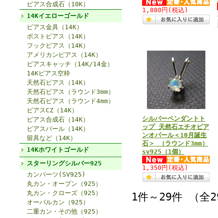
ピアス合成石（10K）
1,880円
(税込)
14Kイエローゴールド
ピアス金具（14K）
ポストピアス（14K）
フックピアス（14K）
アメリカンピアス（14K）
ピアスキャッチ（14K/14金）
14Kピアス空枠
天然石ピアス（14K）
天然石ピアス（ラウンド3mm）
天然石ピアス（ラウンド4mm）
ピアスCZ（14K）
シルバーペンダントト
ピアス合成石（14K）
ップ 天然石エチオピア
ピアスパール（14K）
ンオパール＜10月誕生
留具など（14K）
石＞ （ラウンド3mm）
14Kホワイトゴールド
sv925（1個）
スターリングシルバー925
1,350円
(税込)
カンパーツ(SV925)
丸カン・オープン（925）
丸カン・クローズ（925）
1件～29件 （全
オーバルカン（925）
二重カン・その他（925）