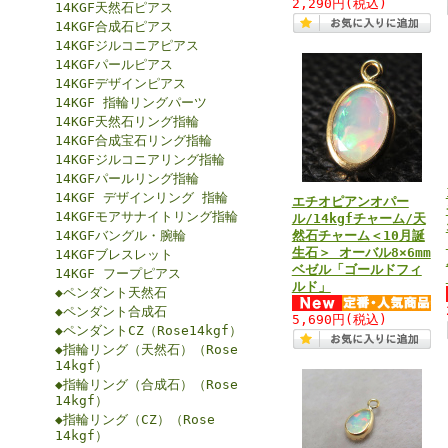
2,290円
(税込)
14KGF天然石ピアス
14KGF合成石ピアス
14KGFジルコニアピアス
14KGFパールピアス
14KGFデザインピアス
14KGF 指輪リングパーツ
14KGF天然石リング指輪
14KGF合成宝石リング指輪
14KGFジルコニアリング指輪
14KGFパールリング指輪
14KGF デザインリング 指輪
エチオピアンオパー
14KGFモアサナイトリング指輪
ル/14kgfチャーム/天
14KGFバングル・腕輪
然石チャーム＜10月誕
生石＞ オーバル8×6mm
14KGFブレスレット
ベゼル「ゴールドフィ
14KGF フープピアス
ルド」
◆ペンダント天然石
◆ペンダント合成石
5,690円
(税込)
◆ペンダントCZ（Rose14kgf）
◆指輪リング（天然石）（Rose
14kgf）
◆指輪リング（合成石）（Rose
14kgf）
◆指輪リング（CZ）（Rose
14kgf）