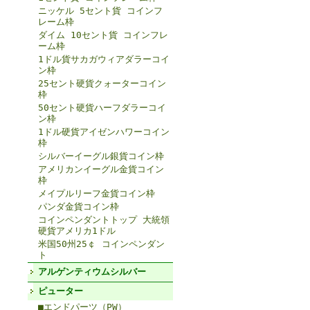
ニッケル 5セント貨 コインフ
レーム枠
ダイム 10セント貨 コインフレ
ーム枠
1ドル貨サカガウィアダラーコイ
ン枠
25セント硬貨クォーターコイン
枠
50セント硬貨ハーフダラーコイ
ン枠
1ドル硬貨アイゼンハワーコイン
枠
シルバーイーグル銀貨コイン枠
アメリカンイーグル金貨コイン
枠
メイプルリーフ金貨コイン枠
パンダ金貨コイン枠
コインペンダントトップ 大統領
硬貨アメリカ1ドル
米国50州25￠ コインペンダン
ト
アルゲンティウムシルバー
ピューター
■エンドパーツ（PW）