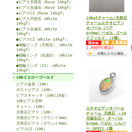
◆ピアス天然石（Rose 14kgf）
◆ピアス合成石（Rose 14kgf）
◆ピアスCZ（Rose 14kgf）
14kgfチャーム/天然石
●ピアス天然石（White
チャームエチオピアン
14kgf）
オパール（ペア
●ピアス合成石（White
6×4mm）ベゼル ゴール
14kgf）
ドフィルド （1個）
●ピアスCZ（White 14kgf）
●指輪リング（天然石）（White
1,890円
(税込)
14kgf）
●指輪リング（合成石）（White
14kgf）
●指輪リング（CZ）（White
14kgf）
10Kイエローゴールド
ピアス金具（10K）
ポストピアス（10K）
ピアスキャッチ（10K/10金）
10Kピアス空枠
チェーン（10K）
エチオピアンオパール
天然石ピアス（10K）
チャーム 天然石 ＜10
天然石ピアス（ラウンド3mm）
月誕生石＞ オーバル
天然石ピアス（ラウンド4mm）
6×4mm ベゼル シルバ
ー SV925 1個
ピアスCZ（10K）