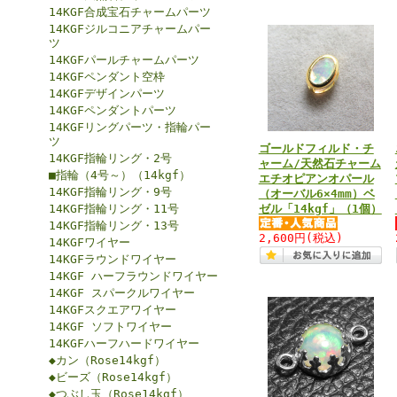
14KGF合成宝石チャームパーツ
14KGFジルコニアチャームパー
ツ
14KGFパールチャームパーツ
14KGFペンダント空枠
14KGFデザインパーツ
14KGFペンダントパーツ
14KGFリングパーツ・指輪パー
ツ
ゴールドフィルド・チ
14KGF指輪リング・2号
ャーム/天然石チャーム
■指輪（4号～）（14kgf）
エチオピアンオパール
14KGF指輪リング・9号
（オーバル6×4mm）ベ
14KGF指輪リング・11号
ゼル「14kgf」（1個）
14KGF指輪リング・13号
2,600円
(税込)
14KGFワイヤー
14KGFラウンドワイヤー
14KGF ハーフラウンドワイヤー
14KGF スパークルワイヤー
14KGFスクエアワイヤー
14KGF ソフトワイヤー
14KGFハーフハードワイヤー
◆カン（Rose14kgf）
◆ビーズ（Rose14kgf）
◆つぶし玉（Rose14kgf）