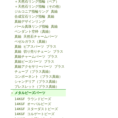
＋天然石リング指輪（ペア）
＋天然石リング指輪（その他）
ジルコニア指輪リング 真鍮
合成宝石リング指輪 真鍮
真鍮デザインリング
パール真珠リング指輪 真鍮
ペンダント空枠（真鍮）
真鍮 天然石チャームパーツ
ベゼルガラス（真鍮）
真鍮 ピアスパーツ ブラス
真鍮 切り売りチェーン ブラス
真鍮チャームパーツ ブラス
真鍮ビーズパーツ ブラス
真鍮アクセサリーパーツ ブラス
チューブ（ブラス真鍮）
コンポーネント（ブラス真鍮）
シャンデリア（ブラス真鍮）
ブレスレット（ブラス真鍮）
メタルビーズパーツ
14KGF ラウンドビーズ
14KGF オーバルビーズ
14KGF スターダストビーズ
14KGF コルゲートビーズ