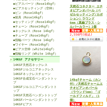
◆ピアスパーツ（Rose14kgf）
天然石コネクター エチ
◆ピアスセッティング（空枠）
オピアンオパール（ベ
◆ピン（Rose14kgf）
ゼルセッティング/カボ
◆留具（Rose14kgf）
ション）ラウンド
◆セッティング（Rose14kgf）
6mm（真鍮ブラス・シ
◆チェーン（Rose14kgf）
ルバーカラー）1個
◆ネックレス（Rose 14kgf）
2,550円
(税込)
◆チューブ（Rose14kgf）
◆指輪パーツ（Rose 14kgf）
◆ワイヤー（Rose14kgf）
●ピアス空枠（white14kgf）
●指輪リング（White 14kgf）
14KGF アクセサリー
14KGF天然石ネックレス
14KGFジルコニアネックレス
14KGFネックレスチェーン
14KGF合成宝石ペンダントトッ
14kgfチャーム（カン
プ
付）/天然石チャームエ
14KGFジルコニアペンダントト
チオピアンオパール
ップ
（ラウンド5mm）「ゴ
14KGF天然石ペンダントトップ
ールドフィルド」（1
14KGFパールペンダントトップ
個）
14KGFピアス