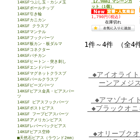
【2.9mm】マシーンカ
14KGFつぶし玉・カシメ玉
ット（1個）
14KGFボールチップ
14KGF引き輪
1,790円
(税込)
14KGFカニカン
在庫切れ
14KGF クラスプ
14KGFマンテル
14KGFフックパーツ
1件～4件 （全4
14KGF板カン・板ダルマ
14KGFコネクター
14KGFバチカン
14KGFヒートン・突き刺し
14KGFエンドパーツ
◆アイオライ
14KGFマグネットクラスプ
14KGFパールクラスプ
ーンアメジ
14KGFビーズパーツ
14KGFピアス金具・ピアスパー
ツ
◆アマゾナイ
14KGF ピアスフックパーツ
◆ブラックオ
14KGFポストピアス
14KGF フープピアスパーツ
14KGFアメリカンピアス
14KGFレバーバックピアス
14KGFピアス空枠
◆オリーブク
■天然石ピアス（ラウンド2mm）