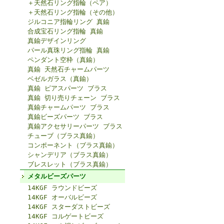
＋天然石リング指輪（ペア）
＋天然石リング指輪（その他）
ジルコニア指輪リング 真鍮
合成宝石リング指輪 真鍮
真鍮デザインリング
パール真珠リング指輪 真鍮
ペンダント空枠（真鍮）
真鍮 天然石チャームパーツ
ベゼルガラス（真鍮）
真鍮 ピアスパーツ ブラス
真鍮 切り売りチェーン ブラス
真鍮チャームパーツ ブラス
真鍮ビーズパーツ ブラス
真鍮アクセサリーパーツ ブラス
チューブ（ブラス真鍮）
コンポーネント（ブラス真鍮）
シャンデリア（ブラス真鍮）
ブレスレット（ブラス真鍮）
メタルビーズパーツ
14KGF ラウンドビーズ
14KGF オーバルビーズ
14KGF スターダストビーズ
14KGF コルゲートビーズ