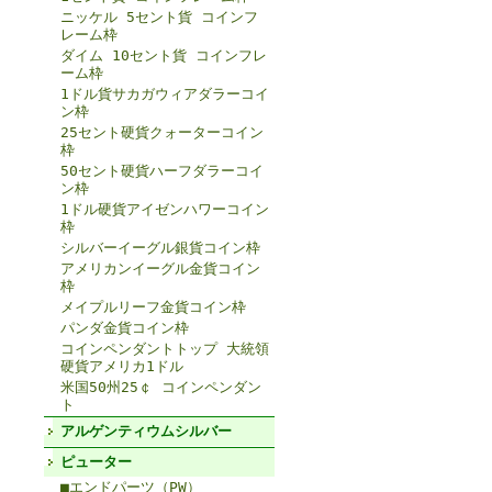
ニッケル 5セント貨 コインフ
レーム枠
ダイム 10セント貨 コインフレ
ーム枠
1ドル貨サカガウィアダラーコイ
ン枠
25セント硬貨クォーターコイン
枠
50セント硬貨ハーフダラーコイ
ン枠
1ドル硬貨アイゼンハワーコイン
枠
シルバーイーグル銀貨コイン枠
アメリカンイーグル金貨コイン
枠
メイプルリーフ金貨コイン枠
パンダ金貨コイン枠
コインペンダントトップ 大統領
硬貨アメリカ1ドル
米国50州25￠ コインペンダン
ト
アルゲンティウムシルバー
ピューター
■エンドパーツ（PW）