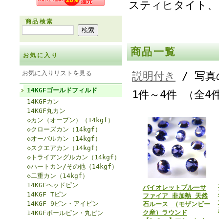
スティヒタイト、
商品検索
商品一覧
お気に入り
お気に入りリストを見る
説明付き
/ 写真
14KGFゴールドフィルド
1件～4件 （全4
14KGFカン
14KGF丸カン
◇カン（オープン）（14kgf）
◇クローズカン（14kgf）
◇オーバルカン（14kgf）
◇スクエアカン（14kgf）
◇トライアングルカン（14kgf）
◇ハートカン/その他（14kgf）
◇二重カン（14kgf）
14KGFヘッドピン
バイオレットブルーサ
14KGF Tピン
ファイア 非加熱 天然
14KGF 9ピン・アイピン
石ルース （モザンビー
ク産）ラウンド
14KGFボールピン・丸ピン