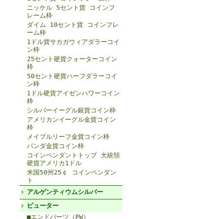
ニッケル 5セント貨 コインフ
レーム枠
ダイム 10セント貨 コインフレ
ーム枠
1ドル貨サカガウィアダラーコイ
ン枠
25セント硬貨クォーターコイン
枠
50セント硬貨ハーフダラーコイ
ン枠
1ドル硬貨アイゼンハワーコイン
枠
シルバーイーグル銀貨コイン枠
アメリカンイーグル金貨コイン
枠
メイプルリーフ金貨コイン枠
パンダ金貨コイン枠
コインペンダントトップ 大統領
硬貨アメリカ1ドル
米国50州25￠ コインペンダン
ト
アルゲンティウムシルバー
ピューター
■エンドパーツ（PW）