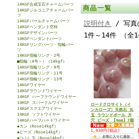
14KGF合成宝石チャームパーツ
商品一覧
14KGFジルコニアチャームパー
ツ
14KGFパールチャームパーツ
説明付き
/ 写真
14KGFペンダント空枠
14KGFデザインパーツ
1件～14件 （全
14KGFペンダントパーツ
14KGFリングパーツ・指輪パー
ツ
14KGF指輪リング・2号
■指輪（4号～）（14kgf）
14KGF指輪リング・9号
14KGF指輪リング・11号
14KGF指輪リング・13号
14KGFワイヤー
14KGFラウンドワイヤー
14KGF ハーフラウンドワイヤー
14KGF スパークルワイヤー
ロードクロサイト（イ
14KGFスクエアワイヤー
ンカローズ）天然石 丸
14KGF ソフトワイヤー
玉 ラウンドボール 片
14KGFハーフハードワイヤー
穴 ビーズ 【4mm】7個
◆カン（Rose14kgf）
1,930円
(税込)
◆ビーズ（Rose14kgf）
◆つぶし玉（Rose14kgf）