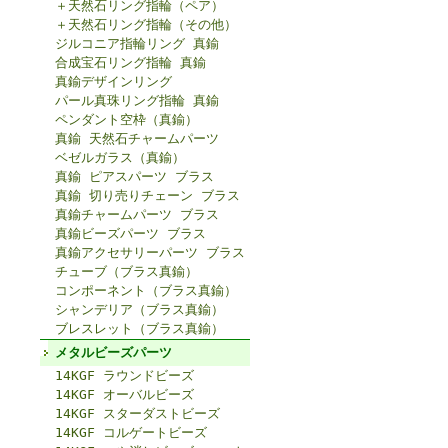
＋天然石リング指輪（ペア）
＋天然石リング指輪（その他）
ジルコニア指輪リング 真鍮
合成宝石リング指輪 真鍮
真鍮デザインリング
パール真珠リング指輪 真鍮
ペンダント空枠（真鍮）
真鍮 天然石チャームパーツ
ベゼルガラス（真鍮）
真鍮 ピアスパーツ ブラス
真鍮 切り売りチェーン ブラス
真鍮チャームパーツ ブラス
真鍮ビーズパーツ ブラス
真鍮アクセサリーパーツ ブラス
チューブ（ブラス真鍮）
コンポーネント（ブラス真鍮）
シャンデリア（ブラス真鍮）
ブレスレット（ブラス真鍮）
メタルビーズパーツ
14KGF ラウンドビーズ
14KGF オーバルビーズ
14KGF スターダストビーズ
14KGF コルゲートビーズ