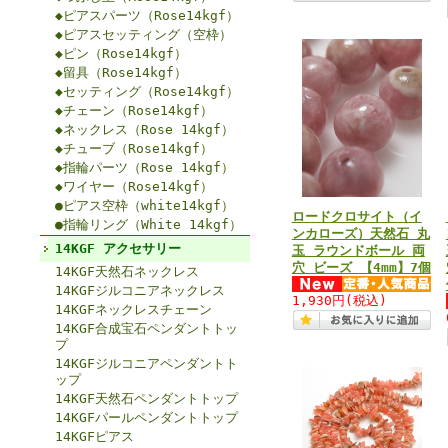
◆ピアスパーツ（Rose14kgf）
◆ピアスセッティング（空枠）
◆ピン（Rose14kgf）
◆留具（Rose14kgf）
◆セッティング（Rose14kgf）
◆チェーン（Rose14kgf）
◆ネックレス（Rose 14kgf）
◆チューブ（Rose14kgf）
◆指輪パーツ（Rose 14kgf）
◆ワイヤー（Rose14kgf）
●ピアス空枠（white14kgf）
ロードクロサイト（イ
●指輪リング（White 14kgf）
ンカローズ）天然石 丸
14KGF アクセサリー
玉 ラウンドボール 両
穴 ビーズ 【4mm】7個
14KGF天然石ネックレス
14KGFジルコニアネックレス
1,930円
(税込)
14KGFネックレスチェーン
14KGF合成宝石ペンダントトッ
プ
14KGFジルコニアペンダントト
ップ
14KGF天然石ペンダントトップ
14KGFパールペンダントトップ
14KGFピアス