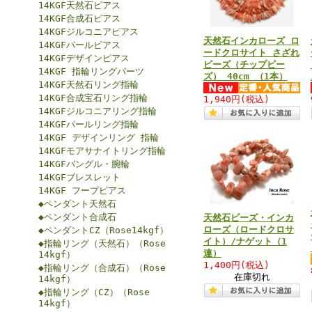
14KGF天然石ピアス
14KGF合成石ピアス
14KGFジルコニアピアス
天然石インカローズ ロ
14KGFパールピアス
ードクロサイト さざれ
14KGFデザインピアス
ビーズ（チップビー
14KGF 指輪リングパーツ
ズ） 40cm （1本）
14KGF天然石リング指輪
14KGF合成宝石リング指輪
1,940円
(税込)
14KGFジルコニアリング指輪
14KGFパールリング指輪
14KGF デザインリング 指輪
14KGFモアサナイトリング指輪
14KGFバングル・腕輪
14KGFブレスレット
14KGF フープピアス
◆ペンダント天然石
◆ペンダント合成石
天然石ビーズ・インカ
ローズ（ロードクロサ
◆ペンダントCZ（Rose14kgf）
イト）/ナゲット（1
◆指輪リング（天然石）（Rose
連）
14kgf）
1,400円
(税込)
◆指輪リング（合成石）（Rose
在庫切れ
14kgf）
◆指輪リング（CZ）（Rose
14kgf）