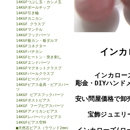
14KGFつぶし玉・カシメ玉
14KGFボールチップ
14KGF引き輪
14KGFカニカン
14KGF クラスプ
14KGFマンテル
14KGFフックパーツ
14KGF板カン・板ダルマ
14KGFコネクター
インカ
14KGFバチカン
14KGFヒートン・突き刺し
14KGFエンドパーツ
14KGFマグネットクラスプ
14KGFパールクラスプ
インカロー
14KGFビーズパーツ
彫金・DIYハン
14KGFピアス金具・ピアスパー
ツ
14KGF ピアスフックパーツ
安い問屋価格で卸
14KGFポストピアス
14KGF フープピアスパーツ
14KGFアメリカンピアス
宝飾ジュエリ
14KGFレバーバックピアス
14KGFピアス空枠
■天然石ピアス（ラウンド2mm）