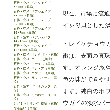
石枠・空枠 ペアシェイプ
6×4mm（真鍮）
石枠・空枠 ペアシェイプ
現在、市場に流
7×5mm（真鍮）
石枠・空枠 ペアシェイプ
イを母貝とした
9×6mm（真鍮）
石枠・空枠 ペアシェイプ
10×7mm（真鍮）
石枠・空枠 ペアシェイプ
14×10mm（真鍮）
ヒレイケチョウ
石枠・空枠 ペアシェイプ
18×13mm（真鍮）
徴は、表面の真
石枠・空枠 オクタゴン（真鍮）
石枠・空枠 ハート（真鍮）
石枠・空枠 マーキス（真鍮）
す。オレンジ系
石枠・空枠 スクエア（真鍮）
石枠・空枠 バゲット（真鍮）
石枠・空枠 ラフストーン（真
色の珠ができや
鍮）
石枠・空枠 パールカップ（真
ます。純白のホ
鍮）
石枠・空枠 その他サイズ（真
鍮）
ウガイの淡水パ
シグネットリング 指輪（真鍮）
指輪空枠（真鍮）