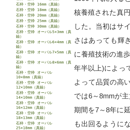
石枠・空枠 16mm（真鍮）
石枠・空枠 18mm（真鍮）
核養殖された真
石枠・空枠 20mm（真鍮）
石枠・空枠 25mm（真鍮）
した。当初はサイ
石枠・空枠 30mm（真鍮）
石枠・空枠 オーバル5×3mm（真
鍮）
さはあっても輝
石枠・空枠 オーバル6×4mm（真
鍮）
石枠・空枠 オーバル7×5mm（真
に養殖技術の進歩
鍮）
石枠・空枠 オーバル8×6mm（真
年半以上)によっ
鍮）
石枠・空枠 オーバル
10×8mm（真鍮）
よって品質の高
石枠・空枠 オーバル
12×10mm（真鍮）
石枠・空枠 オーバル
では6～8mmが
14×10mm（真鍮）
石枠・空枠 オーバル
16×12mm（真鍮）
期間を7～8年に
石枠・空枠 オーバル
18×13mm（真鍮）
も出回るように
石枠・空枠 オーバル
25×18mm（真鍮）