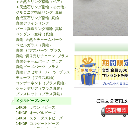
＋天然石リング指輪（ペア）
＋天然石リング指輪（その他）
ジルコニア指輪リング 真鍮
合成宝石リング指輪 真鍮
真鍮デザインリング
パール真珠リング指輪 真鍮
ペンダント空枠（真鍮）
真鍮 天然石チャームパーツ
ベゼルガラス（真鍮）
真鍮 ピアスパーツ ブラス
真鍮 切り売りチェーン ブラス
真鍮チャームパーツ ブラス
真鍮ビーズパーツ ブラス
真鍮アクセサリーパーツ ブラス
チューブ（ブラス真鍮）
コンポーネント（ブラス真鍮）
シャンデリア（ブラス真鍮）
ブレスレット（ブラス真鍮）
メタルビーズパーツ
14KGF ラウンドビーズ
14KGF オーバルビーズ
14KGF スターダストビーズ
14KGF コルゲートビーズ