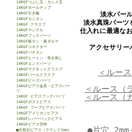
14KGFつぶし玉・カシメ玉
14KGFボールチップ
淡水パール
14KGF引き輪
14KGFカニカン
淡水真珠パーツ
14KGF クラスプ
仕入れに最適な
14KGFマンテル
14KGFフックパーツ
14KGF板カン・板ダルマ
アクセサリー
14KGFコネクター
14KGFバチカン
14KGFヒートン・突き刺し
14KGFエンドパーツ
14KGFマグネットクラスプ
＜ルース
14KGFパールクラスプ
14KGFビーズパーツ
14KGFピアス金具・ピアスパー
＜ルース（
ツ
＜ルース（
14KGF ピアスフックパーツ
14KGFポストピアス
14KGF フープピアスパーツ
14KGFアメリカンピアス
14KGFレバーバックピアス
14KGFピアス空枠
●片穴 2m
■天然石ピアス（ラウンド2mm）