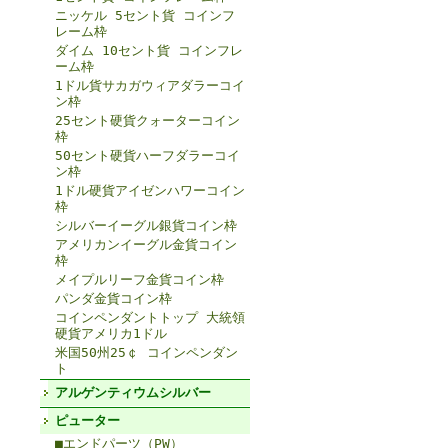
ニッケル 5セント貨 コインフ
レーム枠
ダイム 10セント貨 コインフレ
ーム枠
1ドル貨サカガウィアダラーコイ
ン枠
25セント硬貨クォーターコイン
枠
50セント硬貨ハーフダラーコイ
ン枠
1ドル硬貨アイゼンハワーコイン
枠
シルバーイーグル銀貨コイン枠
アメリカンイーグル金貨コイン
枠
メイプルリーフ金貨コイン枠
パンダ金貨コイン枠
コインペンダントトップ 大統領
硬貨アメリカ1ドル
米国50州25￠ コインペンダン
ト
アルゲンティウムシルバー
ピューター
■エンドパーツ（PW）