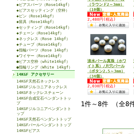
（ラウンド2～3mm）
◆ピアスパーツ（Rose14kgf）
（10個）
◆ピアスセッティング（空枠）
◆ピン（Rose14kgf）
2,480円
(税込)
◆留具（Rose14kgf）
◆セッティング（Rose14kgf）
◆チェーン（Rose14kgf）
◆ネックレス（Rose 14kgf）
◆チューブ（Rose14kgf）
◆指輪パーツ（Rose 14kgf）
◆ワイヤー（Rose14kgf）
淡水パール真珠（ホワ
●ピアス空枠（white14kgf）
イト系）/片穴パール
●指輪リング（White 14kgf）
（ボタン2.5～3mm）
14KGF アクセサリー
（34個）
14KGF天然石ネックレス
2,030円
(税込)
14KGFジルコニアネックレス
14KGFネックレスチェーン
14KGF合成宝石ペンダントトッ
1件～8件 （全8
プ
14KGFジルコニアペンダントト
ップ
14KGF天然石ペンダントトップ
14KGFパールペンダントトップ
14KGFピアス