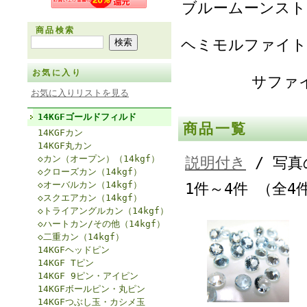
ブルームーンスト
商品検索
ヘミモルファイト
お気に入り
サファ
お気に入りリストを見る
14KGFゴールドフィルド
商品一覧
14KGFカン
14KGF丸カン
◇カン（オープン）（14kgf）
説明付き
/ 写真
◇クローズカン（14kgf）
◇オーバルカン（14kgf）
1件～4件 （全4
◇スクエアカン（14kgf）
◇トライアングルカン（14kgf）
◇ハートカン/その他（14kgf）
◇二重カン（14kgf）
14KGFヘッドピン
14KGF Tピン
14KGF 9ピン・アイピン
14KGFボールピン・丸ピン
14KGFつぶし玉・カシメ玉