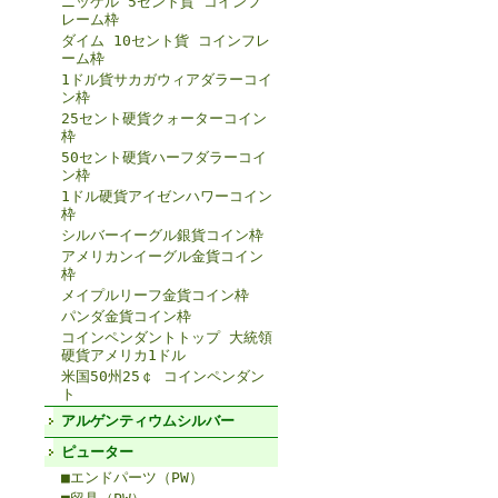
ニッケル 5セント貨 コインフ
レーム枠
ダイム 10セント貨 コインフレ
ーム枠
1ドル貨サカガウィアダラーコイ
ン枠
25セント硬貨クォーターコイン
枠
50セント硬貨ハーフダラーコイ
ン枠
1ドル硬貨アイゼンハワーコイン
枠
シルバーイーグル銀貨コイン枠
アメリカンイーグル金貨コイン
枠
メイプルリーフ金貨コイン枠
パンダ金貨コイン枠
コインペンダントトップ 大統領
硬貨アメリカ1ドル
米国50州25￠ コインペンダン
ト
アルゲンティウムシルバー
ピューター
■エンドパーツ（PW）