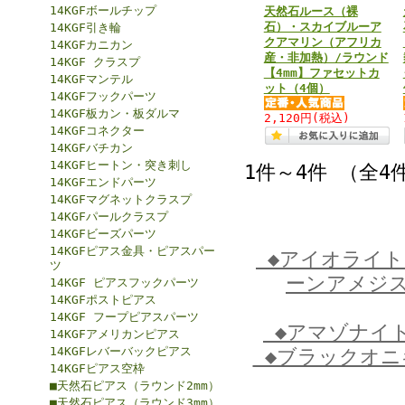
14KGFボールチップ
天然石ルース（裸
石）・スカイブルーア
14KGF引き輪
クアマリン（アフリカ
14KGFカニカン
産・非加熱）/ラウンド
14KGF クラスプ
【4mm】ファセットカ
14KGFマンテル
ット（4個）
14KGFフックパーツ
14KGF板カン・板ダルマ
2,120円
(税込)
14KGFコネクター
14KGFバチカン
14KGFヒートン・突き刺し
1件～4件 （全4
14KGFエンドパーツ
14KGFマグネットクラスプ
14KGFパールクラスプ
14KGFビーズパーツ
14KGFピアス金具・ピアスパー
◆アイオライ
ツ
ーンアメジ
14KGF ピアスフックパーツ
14KGFポストピアス
14KGF フープピアスパーツ
◆アマゾナイ
14KGFアメリカンピアス
14KGFレバーバックピアス
◆ブラックオ
14KGFピアス空枠
■天然石ピアス（ラウンド2mm）
■天然石ピアス（ラウンド3mm）