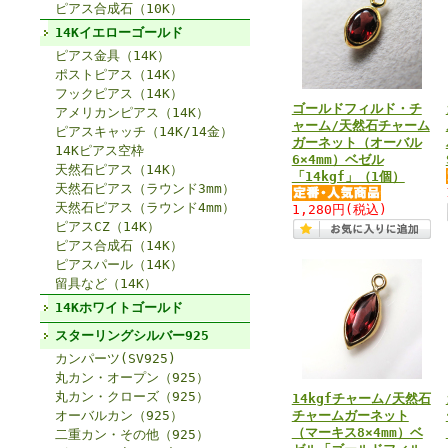
ピアス合成石（10K）
14Kイエローゴールド
ピアス金具（14K）
ポストピアス（14K）
フックピアス（14K）
ゴールドフィルド・チ
アメリカンピアス（14K）
ャーム/天然石チャーム
ピアスキャッチ（14K/14金）
ガーネット（オーバル
14Kピアス空枠
6×4mm）ベゼル
天然石ピアス（14K）
「14kgf」（1個）
天然石ピアス（ラウンド3mm）
天然石ピアス（ラウンド4mm）
1,280円
(税込)
ピアスCZ（14K）
ピアス合成石（14K）
ピアスパール（14K）
留具など（14K）
14Kホワイトゴールド
スターリングシルバー925
カンパーツ(SV925)
丸カン・オープン（925）
丸カン・クローズ（925）
14kgfチャーム/天然石
オーバルカン（925）
チャームガーネット
（マーキス8×4mm）ベ
二重カン・その他（925）