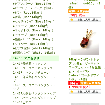
（4mm）「sv925」（1
◆ピアスパーツ（Rose14kgf）
個）
◆ピアスセッティング（空枠）
◆ピン（Rose14kgf）
820円
(税込)
◆留具（Rose14kgf）
◆セッティング（Rose14kgf）
◆チェーン（Rose14kgf）
◆ネックレス（Rose 14kgf）
◆チューブ（Rose14kgf）
◆指輪パーツ（Rose 14kgf）
◆ワイヤー（Rose14kgf）
●ピアス空枠（white14kgf）
●指輪リング（White 14kgf）
14KGF アクセサリー
14kgfペンダントトッ
プ 天然石 ガーネット
14KGF天然石ネックレス
ローズカット＜1月誕生
14KGFジルコニアネックレス
石＞ オーバル
14KGFネックレスチェーン
6×4mm「ゴールドフィ
14KGF合成宝石ペンダントトッ
ルド」（1個）
プ
14KGFジルコニアペンダントト
1,990円
(税込)
ップ
14KGF天然石ペンダントトップ
14KGFパールペンダントトップ
14KGFピアス