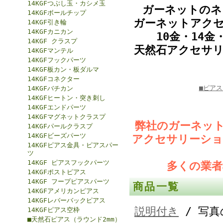
14KGFつぶし玉・カシメ玉
ガーネットのネ
14KGFボールチップ
ガーネットアク
14KGF引き輪
14KGFカニカン
10金・14金
14KGF クラスプ
天然石アクセサ
14KGFマンテル
14KGFフックパーツ
14KGF板カン・板ダルマ
14KGFコネクター
■ピア
14KGFバチカン
14KGFヒートン・突き刺し
14KGFエンドパーツ
14KGFマグネットクラスプ
弊社のガーネッ
14KGFパールクラスプ
14KGFビーズパーツ
アクセサリーショ
14KGFピアス金具・ピアスパー
ツ
14KGF ピアスフックパーツ
多くの業
14KGFポストピアス
14KGF フープピアスパーツ
商品一覧
14KGFアメリカンピアス
14KGFレバーバックピアス
説明付き
/ 写真
14KGFピアス空枠
■天然石ピアス（ラウンド2mm）