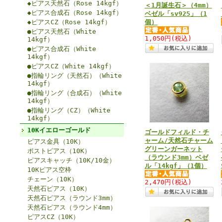
◆ピアス天然石（Rose 14kgf）
＜1月誕生石＞（4mm）
◆ピアス合成石（Rose 14kgf）
ベゼル「sv925」（1
◆ピアスCZ（Rose 14kgf）
個）
●ピアス天然石（White
1,050円
(税込)
14kgf）
●ピアス合成石（White
14kgf）
●ピアスCZ（White 14kgf）
●指輪リング（天然石）（White
14kgf）
●指輪リング（合成石）（White
14kgf）
●指輪リング（CZ）（White
14kgf）
10Kイエローゴールド
ゴールドフィルド・チ
ャーム/天然石チャーム
ピアス金具（10K）
グリーンガーネット
ポストピアス（10K）
（ラウンド3mm）ベゼ
ピアスキャッチ（10K/10金）
ル「14kgf」（1個）
10Kピアス空枠
チェーン（10K）
2,470円
(税込)
天然石ピアス（10K）
天然石ピアス（ラウンド3mm）
天然石ピアス（ラウンド4mm）
ピアスCZ（10K）