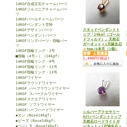
14KGF合成宝石チャームパーツ
14KGFジルコニアチャームパー
ツ
14KGFパールチャームパーツ
14KGFペンダント空枠
スタッドペンダントト
14KGFデザインパーツ
ップ「14kgf（ゴール
14KGFペンダントパーツ
ドフィルド）」天然石
14KGFリングパーツ・指輪パー
ガーネット＜1月誕生石
ツ
＞4mm/6本爪（1個）
14KGF指輪リング・2号
■指輪（4号～）（14kgf）
1,490円
(税込)
14KGF指輪リング・9号
14KGF指輪リング・11号
14KGF指輪リング・13号
14KGFワイヤー
14KGFラウンドワイヤー
14KGF ハーフラウンドワイヤー
14KGF スパークルワイヤー
14KGFスクエアワイヤー
14KGF ソフトワイヤー
14KGFハーフハードワイヤー
シルバーアクセサリー
◆カン（Rose14kgf）
925/ペンダントトップ
◆ビーズ（Rose14kgf）
天然石ロードライトガ
◆つぶし玉（Rose14kgf）
ーネット＜1月誕生石＞