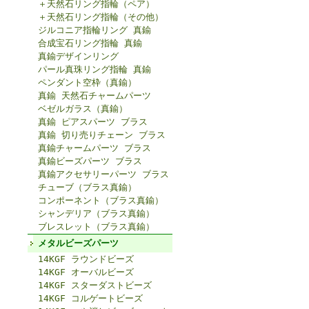
＋天然石リング指輪（ペア）
＋天然石リング指輪（その他）
ジルコニア指輪リング 真鍮
合成宝石リング指輪 真鍮
真鍮デザインリング
パール真珠リング指輪 真鍮
ペンダント空枠（真鍮）
真鍮 天然石チャームパーツ
ベゼルガラス（真鍮）
真鍮 ピアスパーツ ブラス
真鍮 切り売りチェーン ブラス
真鍮チャームパーツ ブラス
真鍮ビーズパーツ ブラス
真鍮アクセサリーパーツ ブラス
チューブ（ブラス真鍮）
コンポーネント（ブラス真鍮）
シャンデリア（ブラス真鍮）
ブレスレット（ブラス真鍮）
メタルビーズパーツ
14KGF ラウンドビーズ
14KGF オーバルビーズ
14KGF スターダストビーズ
14KGF コルゲートビーズ