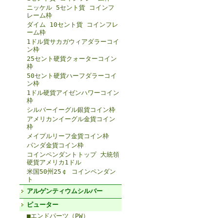
ニッケル 5セント貨 コインフ
レーム枠
ダイム 10セント貨 コインフレ
ーム枠
1ドル貨サカガウィアダラーコイ
ン枠
25セント硬貨クォーターコイン
枠
50セント硬貨ハーフダラーコイ
ン枠
1ドル硬貨アイゼンハワーコイン
枠
シルバーイーグル銀貨コイン枠
アメリカンイーグル金貨コイン
枠
メイプルリーフ金貨コイン枠
パンダ金貨コイン枠
コインペンダントトップ 大統領
硬貨アメリカ1ドル
米国50州25￠ コインペンダン
ト
アルゲンティウムシルバー
ピューター
■エンドパーツ（PW）