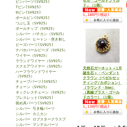
ゼル「ゴールドフィル
ピンパーツ(SV925)
ド」（1個）
Tピン(SV925)
9ピン(SV925)
1,180円
(税込)
ボールピン(SV925)
つぶし玉（SV925）
ボールチップ（SV925）
シルバー バチカン（SV925）
シルバー ヒートン・突き刺し
ビーズパーツ(SV925)
ナバホパールビーズ（SV925）
ワイヤー（SV925）
ラウンドワイヤー（SV925）
スクエアワイヤー（SV925）
天然石ガーネット＜1月
ハーフラウンドワイヤー
誕生石＞・ペンダント
（SV925）
クラウン（ベゼルセッ
チューブパーツ(SV925)
ティング/カボション）
チェーン（SV925）
（ラウンド・8mm）
ネックレスチェーン（SV925）
（真鍮ブラス・ゴール
ドカラー）（1個）
ブレスレット(SV925)
留め具パーツ(SV925)
1,130円
(税込)
シルバー 引き輪パーツ
シルバー カニカン
シルバー ロブスタークラスプ
シルバー マンテルパーツ