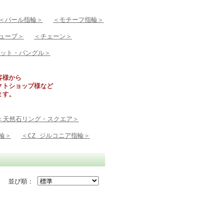
＜パール指輪＞
＜モチーフ指輪＞
ューブ＞
＜チェーン＞
ット・バングル＞
客様から
クトショップ様など
ます。
＜天然石リング・スクエア＞
輪＞
＜CZ ジルコニア指輪＞
並び順：