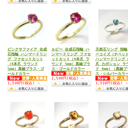
ピンクサファイア 合成
ルビー 合成石指輪 ハ
天然石リング 指輪
石指輪 ハンマードリン
ンマードリング ファセ
ーコイズ（チベッ
グ ファセットカット
ットカット（4本爪 ラ
ハンマードリング（
（4本爪 ラウンド
ウンド 5mm）真鍮ブラ
爪 カボション ラ
5mm）真鍮ブラス・ゴ
ス・ゴールドカラー
ド 4mm）（真鍮ブ
ールドカラー
ス・シルバーカラ
1,530円
(税込)
～
1,530円
(税込)
～
1,510円
(税込)