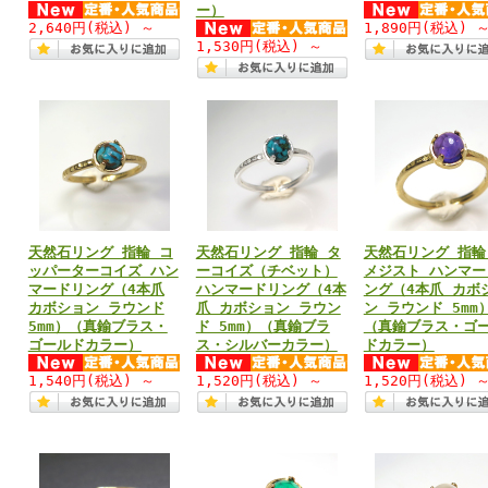
ー）
2,640円
(税込)
～
1,890円
(税込)
1,530円
(税込)
～
天然石リング 指輪 コ
天然石リング 指輪 タ
天然石リング 指輪
ッパーターコイズ ハン
ーコイズ（チベット）
メジスト ハンマー
マードリング（4本爪
ハンマードリング（4本
ング（4本爪 カボ
カボション ラウンド
爪 カボション ラウン
ン ラウンド 5mm
5mm）（真鍮ブラス・
ド 5mm）（真鍮ブラ
（真鍮ブラス・ゴ
ゴールドカラー）
ス・シルバーカラー）
ドカラー）
1,540円
(税込)
～
1,520円
(税込)
～
1,520円
(税込)