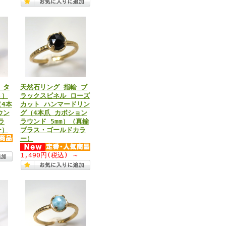
 タ
天然石リング 指輪 ブ
ト）
ラックスピネル ローズ
4本
カット ハンマードリン
ウン
グ（4本爪 カボション
ラ
ラウンド 5mm）（真鍮
ー）
ブラス・ゴールドカラ
ー）
～
1,490円
(税込)
～