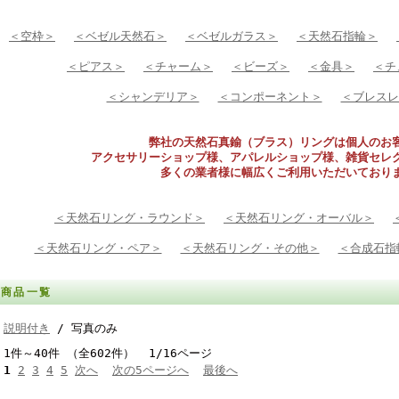
＜空枠＞
＜ベゼル天然石＞
＜ベゼルガラス＞
＜天然石指輪＞
＜ピアス＞
＜チャーム＞
＜ビーズ＞
＜金具＞
＜チ
＜シャンデリア＞
＜コンポーネント＞
＜ブレスレ
弊社の天然石真鍮（ブラス）リングは個人のお
アクセサリーショップ様、アパレルショップ様、雑貨セレ
多くの業者様に幅広くご利用いただいており
＜天然石リング・ラウンド＞
＜天然石リング・オーバル＞
＜天然石リング・ペア＞
＜天然石リング・その他＞
＜合成石指
商品一覧
説明付き
/ 写真のみ
1件～40件 （全602件） 1/16ページ
1
2
3
4
5
次へ
次の5ページへ
最後へ