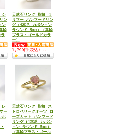
 シ
天然石リング 指輪 ラ
リン
リマー ハンマードリン
ョン
グ（4本爪 カボション
真鍮
ラウンド 5mm）（真鍮
カラ
ブラス・ゴールドカラ
ー）
～
1,790円
(税込)
～
 レ
天然石リング 指輪 ス
マー
トロベリークオーツ ロ
カボ
ーズカット ハンマード
リング（4本爪 カボシ
ス・
ョン ラウンド 5mm）
（真鍮ブラス・ゴール