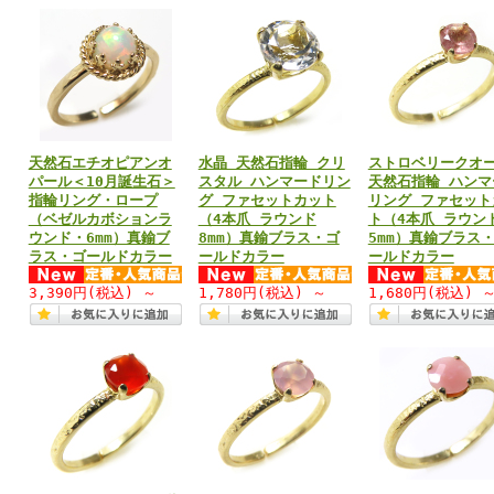
天然石エチオピアンオ
水晶 天然石指輪 クリ
ストロベリークオ
パール＜10月誕生石＞
スタル ハンマードリン
天然石指輪 ハンマ
指輪リング・ロープ
グ ファセットカット
リング ファセット
（ベゼルカボションラ
（4本爪 ラウンド
ト（4本爪 ラウン
ウンド・6mm）真鍮ブ
8mm）真鍮ブラス・ゴ
5mm）真鍮ブラス
ラス・ゴールドカラー
ールドカラー
ールドカラー
3,390円
(税込)
～
1,780円
(税込)
～
1,680円
(税込)