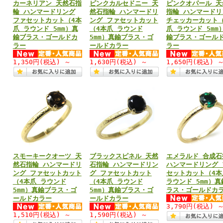
カーネリアン 天然石指
ピンクカルセドニー 天
ピンクオパール 天
輪 ハンマードリング
然石指輪 ハンマードリ
指輪 ハンマードリ
ファセットカット（4本
ング ファセットカット
チェッカーカット（
爪 ラウンド 5mm）真
（4本爪 ラウンド
爪 ラウンド 5mm
鍮ブラス・ゴールドカ
5mm）真鍮ブラス・ゴ
鍮ブラス・ゴール
ラー
ールドカラー
ラー
1,350円
(税込)
～
1,630円
(税込)
～
1,650円
(税込)
スモーキークオーツ 天
ブラックスピネル 天然
エメラルド 合成石
然石指輪 ハンマードリ
石指輪 ハンマードリン
ハンマードリング 
ング ファセットカット
グ ファセットカット
セットカット（4本
（4本爪 ラウンド
（4本爪 ラウンド
ラウンド 5mm）真
5mm）真鍮ブラス・ゴ
5mm）真鍮ブラス・ゴ
ラス・ゴールドカ
ールドカラー
ールドカラー
3,790円
(税込)
1,510円
(税込)
～
1,590円
(税込)
～