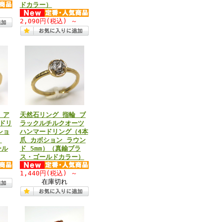
ドカラー）
～
2,090円
(税込)
～
 ア
天然石リング 指輪 ブ
ドリ
ラックルチルクオーツ
ショ
ハンマードリング（4本
）
爪 カボション ラウン
ール
ド 5mm）（真鍮ブラ
ス・ゴールドカラー）
～
1,440円
(税込)
～
在庫切れ