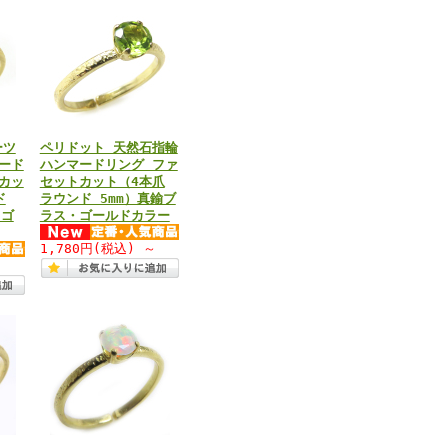
ーツ
ペリドット 天然石指輪
ード
ハンマードリング ファ
カッ
セットカット（4本爪
ド
ラウンド 5mm）真鍮ブ
・ゴ
ラス・ゴールドカラー
1,780円
(税込)
～
～