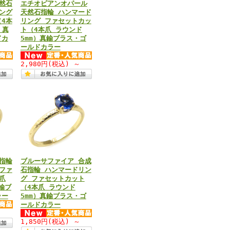
然石
エチオピアンオパール
ング
天然石指輪 ハンマード
4本
リング ファセットカッ
）真
ト（4本爪 ラウンド
ドカ
5mm）真鍮ブラス・ゴ
ールドカラー
～
2,980円
(税込)
～
指輪
ブルーサファイア 合成
ファ
石指輪 ハンマードリン
爪
グ ファセットカット
鍮ブ
（4本爪 ラウンド
ラー
5mm）真鍮ブラス・ゴ
ールドカラー
～
1,850円
(税込)
～