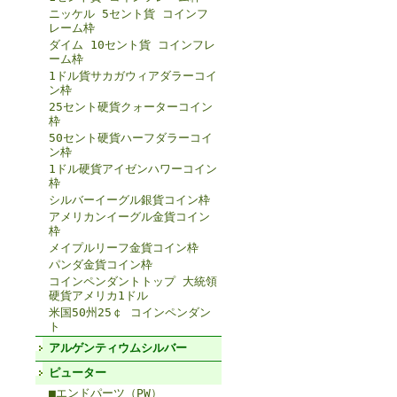
ニッケル 5セント貨 コインフ
レーム枠
ダイム 10セント貨 コインフレ
ーム枠
1ドル貨サカガウィアダラーコイ
ン枠
25セント硬貨クォーターコイン
枠
50セント硬貨ハーフダラーコイ
ン枠
1ドル硬貨アイゼンハワーコイン
枠
シルバーイーグル銀貨コイン枠
アメリカンイーグル金貨コイン
枠
メイプルリーフ金貨コイン枠
パンダ金貨コイン枠
コインペンダントトップ 大統領
硬貨アメリカ1ドル
米国50州25￠ コインペンダン
ト
アルゲンティウムシルバー
ピューター
■エンドパーツ（PW）