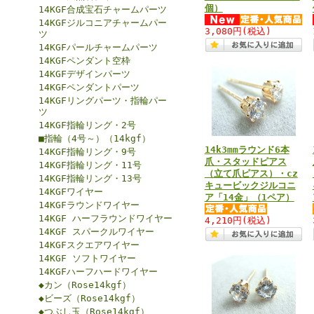
個）
14KGF合成宝石チャームパーツ
14KGFジルコニアチャームパー
3,080円
(税込)
ツ
14KGFパールチャームパーツ
14KGFペンダント空枠
14KGFデザインパーツ
14KGFペンダントパーツ
14KGFリングパーツ・指輪パー
ツ
14KGF指輪リング・2号
■指輪（4号～）（14kgf）
14k3mmラウンド6本
14KGF指輪リング・9号
爪・スタッドピアス
14KGF指輪リング・11号
（立て爪ピアス）・cz
14KGF指輪リング・13号
キュービックジルコニ
14KGFワイヤー
ア「14金」（1ペア）
14KGFラウンドワイヤー
14KGF ハーフラウンドワイヤー
4,210円
(税込)
14KGF スパークルワイヤー
14KGFスクエアワイヤー
14KGF ソフトワイヤー
14KGFハーフハードワイヤー
◆カン（Rose14kgf）
◆ビーズ（Rose14kgf）
◆つぶし玉（Rose14kgf）