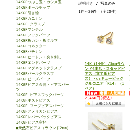
14KGFつぶし玉・カシメ玉
説明付き
/ 写真のみ
14KGFボールチップ
1件～20件 （全20件）
14KGF引き輪
14KGFカニカン
14KGF クラスプ
14KGFマンテル
14KGFフックパーツ
14KGF板カン・板ダルマ
14KGFコネクター
14KGFバチカン
14KGFヒートン・突き刺し
14KGFエンドパーツ
14K（14金）/3mmラウ
14KGFマグネットクラスプ
ンド4本爪・スタッドピ
14KGFパールクラスプ
アス（立て爪ピア
ス）・czキュービック
14KGFビーズパーツ
ジルコニア「K14」（1
14KGFピアス金具・ピアスパー
ペア）
ツ
14KGF ピアスフックパーツ
2,460円
(税込)
14KGFポストピアス
14KGF フープピアスパーツ
14KGFアメリカンピアス
14KGFレバーバックピアス
14KGFピアス空枠
■天然石ピアス（ラウンド2mm）