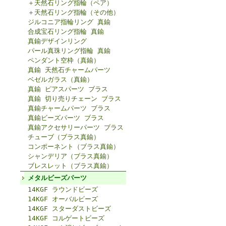
＋天然石リング指輪（ペア）
＋天然石リング指輪（その他）
ジルコニア指輪リング 真鍮
合成宝石リング指輪 真鍮
真鍮デザインリング
パール真珠リング指輪 真鍮
ペンダント空枠（真鍮）
真鍮 天然石チャームパーツ
ベゼルガラス（真鍮）
真鍮 ピアスパーツ ブラス
真鍮 切り売りチェーン ブラス
真鍮チャームパーツ ブラス
真鍮ビーズパーツ ブラス
真鍮アクセサリーパーツ ブラス
チューブ（ブラス真鍮）
コンポーネント（ブラス真鍮）
シャンデリア（ブラス真鍮）
ブレスレット（ブラス真鍮）
メタルビーズパーツ
14KGF ラウンドビーズ
14KGF オーバルビーズ
14KGF スターダストビーズ
14KGF コルゲートビーズ