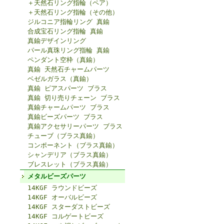
＋天然石リング指輪（ペア）
＋天然石リング指輪（その他）
ジルコニア指輪リング 真鍮
合成宝石リング指輪 真鍮
真鍮デザインリング
パール真珠リング指輪 真鍮
ペンダント空枠（真鍮）
真鍮 天然石チャームパーツ
ベゼルガラス（真鍮）
真鍮 ピアスパーツ ブラス
真鍮 切り売りチェーン ブラス
真鍮チャームパーツ ブラス
真鍮ビーズパーツ ブラス
真鍮アクセサリーパーツ ブラス
チューブ（ブラス真鍮）
コンポーネント（ブラス真鍮）
シャンデリア（ブラス真鍮）
ブレスレット（ブラス真鍮）
メタルビーズパーツ
14KGF ラウンドビーズ
14KGF オーバルビーズ
14KGF スターダストビーズ
14KGF コルゲートビーズ