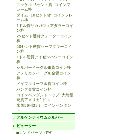
ニッケル 5セント貨 コインフ
レーム枠
ダイム 10セント貨 コインフレ
ーム枠
1ドル貨サカガウィアダラーコイ
ン枠
25セント硬貨クォーターコイン
枠
50セント硬貨ハーフダラーコイ
ン枠
1ドル硬貨アイゼンハワーコイン
枠
シルバーイーグル銀貨コイン枠
アメリカンイーグル金貨コイン
枠
メイプルリーフ金貨コイン枠
パンダ金貨コイン枠
コインペンダントトップ 大統領
硬貨アメリカ1ドル
米国50州25￠ コインペンダン
ト
アルゲンティウムシルバー
ピューター
■エンドパーツ（PW）