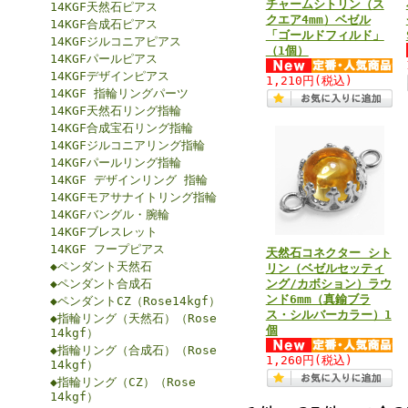
チャームシトリン（ス
14KGF天然石ピアス
クエア4mm）ベゼル
14KGF合成石ピアス
「ゴールドフィルド」
14KGFジルコニアピアス
（1個）
14KGFパールピアス
14KGFデザインピアス
1,210円
(税込)
14KGF 指輪リングパーツ
14KGF天然石リング指輪
14KGF合成宝石リング指輪
14KGFジルコニアリング指輪
14KGFパールリング指輪
14KGF デザインリング 指輪
14KGFモアサナイトリング指輪
14KGFバングル・腕輪
14KGFブレスレット
14KGF フープピアス
天然石コネクター シト
◆ペンダント天然石
リン（ベゼルセッティ
◆ペンダント合成石
ング/カボション）ラウ
ンド6mm（真鍮ブラ
◆ペンダントCZ（Rose14kgf）
ス・シルバーカラー）1
◆指輪リング（天然石）（Rose
個
14kgf）
◆指輪リング（合成石）（Rose
1,260円
(税込)
14kgf）
◆指輪リング（CZ）（Rose
14kgf）