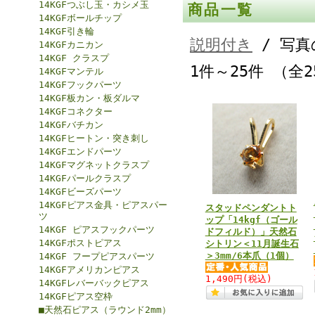
14KGFつぶし玉・カシメ玉
商品一覧
14KGFボールチップ
14KGF引き輪
説明付き
/ 写真
14KGFカニカン
14KGF クラスプ
1件～25件 （全
14KGFマンテル
14KGFフックパーツ
14KGF板カン・板ダルマ
14KGFコネクター
14KGFバチカン
14KGFヒートン・突き刺し
14KGFエンドパーツ
14KGFマグネットクラスプ
14KGFパールクラスプ
14KGFビーズパーツ
14KGFピアス金具・ピアスパー
スタッドペンダントト
ツ
ップ「14kgf（ゴール
14KGF ピアスフックパーツ
ドフィルド）」天然石
14KGFポストピアス
シトリン＜11月誕生石
＞3mm/6本爪（1個）
14KGF フープピアスパーツ
14KGFアメリカンピアス
1,490円
(税込)
14KGFレバーバックピアス
14KGFピアス空枠
■天然石ピアス（ラウンド2mm）