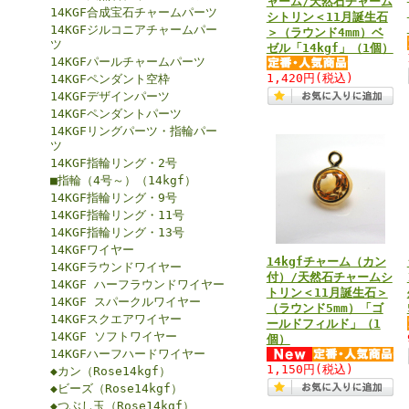
ャーム/天然石チャーム
14KGF合成宝石チャームパーツ
シトリン＜11月誕生石
14KGFジルコニアチャームパー
＞（ラウンド4mm）ベ
ツ
ゼル「14kgf」（1個）
14KGFパールチャームパーツ
1,420円
(税込)
14KGFペンダント空枠
14KGFデザインパーツ
14KGFペンダントパーツ
14KGFリングパーツ・指輪パー
ツ
14KGF指輪リング・2号
■指輪（4号～）（14kgf）
14KGF指輪リング・9号
14KGF指輪リング・11号
14KGF指輪リング・13号
14KGFワイヤー
14kgfチャーム（カン
14KGFラウンドワイヤー
付）/天然石チャームシ
14KGF ハーフラウンドワイヤー
トリン＜11月誕生石＞
14KGF スパークルワイヤー
（ラウンド5mm）「ゴ
14KGFスクエアワイヤー
ールドフィルド」（1
14KGF ソフトワイヤー
個）
14KGFハーフハードワイヤー
1,150円
(税込)
◆カン（Rose14kgf）
◆ビーズ（Rose14kgf）
◆つぶし玉（Rose14kgf）