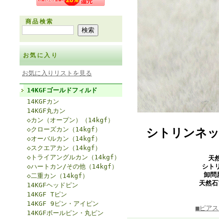
商品検索
お気に入り
お気に入りリストを見る
14KGFゴールドフィルド
14KGFカン
14KGF丸カン
◇カン（オープン）（14kgf）
◇クローズカン（14kgf）
シトリンネッ
◇オーバルカン（14kgf）
◇スクエアカン（14kgf）
◇トライアングルカン（14kgf）
天
◇ハートカン/その他（14kgf）
シト
卸問
◇二重カン（14kgf）
天然石
14KGFヘッドピン
14KGF Tピン
14KGF 9ピン・アイピン
■ピア
14KGFボールピン・丸ピン