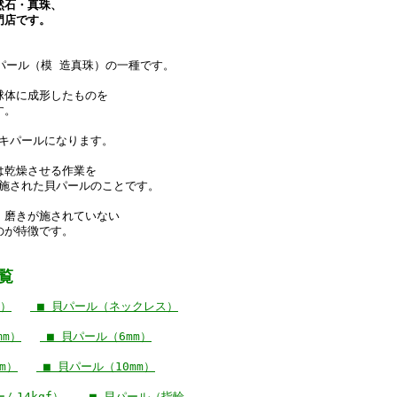
然石・真珠、
門店です。
パール（模 造真珠）の一種です。
球体に成形したものを
す。
キパールになります。
は乾燥させる作業を
施された貝パールのことです。
、磨きが施されていない
のが特徴です。
覧
ス）
■ 貝パール（ネックレス）
mm）
■ 貝パール（6mm）
m）
■ 貝パール（10mm）
ム14kgf）
■ 貝パール（指輪