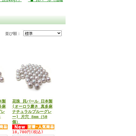
並び順：
本製
花珠 貝パール 日本製
多麻
(オーロラ磨き 真多麻
グレ
ナチュラルブルーグレ
5
ー) 片穴 8mm（50
個）
18,780円
(税込)