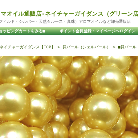
マオイル通販店-ネイチャーガイダンス（グリーン
ドフィルド・シルバー・天然石ルース・真珠）アロマオイルなど卸売通販店
ョッピングカートをみる■
｜
ポイント会員登録・マイページへログイン
ネイチャーガイダンス【TOP】
>
貝パール（シェルパール）
> ■貝パール