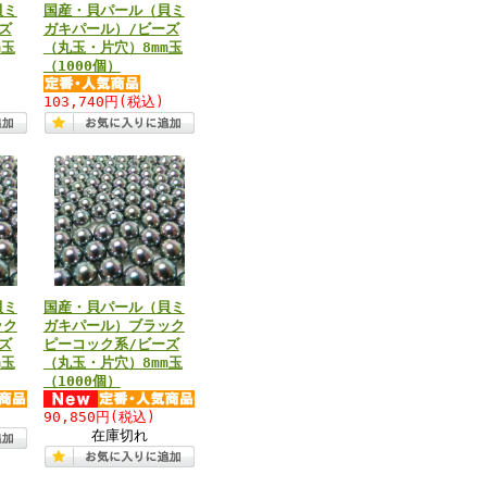
貝ミ
国産・貝パール（貝ミ
ズ
ガキパール）/ビーズ
m玉
（丸玉・片穴）8mm玉
（1000個）
103,740円
(税込)
貝ミ
国産・貝パール（貝ミ
ック
ガキパール）ブラック
ズ
ピーコック系/ビーズ
m玉
（丸玉・片穴）8mm玉
（1000個）
90,850円
(税込)
在庫切れ