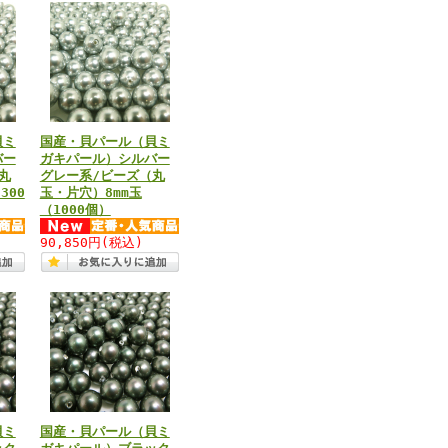
貝ミ
国産・貝パール（貝ミ
バー
ガキパール）シルバー
丸
グレー系/ビーズ（丸
300
玉・片穴）8mm玉
（1000個）
90,850円
(税込)
貝ミ
国産・貝パール（貝ミ