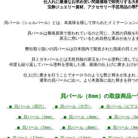
仕入れに最適なお求め安い問屋価格で卸売りする天
宝飾ジュエリー資材、アクセサリー手芸用品の専
貝パール（シェルパール）とは、本真珠を模して作られたイミテーション
貝パールは養殖真珠で使われているのと同じ、天然の貝核を
原玉に用いているため自然な重みがありま
弊社取り扱いの貝パールは日本国内で製造された国産の貝ミガ
貝ミガキパールとは天然貝核の原玉をパール塗料に浸して
何度も繰り返してパール塗料を塗装した後、最後の仕上げに磨き上げが
仕上げに磨きを行うことでオーロラのような艶と輝きが生まれ
通常の貝パールに比べ、より本真珠に似た輝きを持つ
貝パール（8mm）の取扱商品一
■ 貝パール（両穴）
■ 貝パール（片穴）
■ 貝パール（ピア
■ 貝パール（3mm）
■ 貝パール（4mm）
■ 貝パール（5
■ 貝パール（7mm）
■ 貝パール（8mm）
■ 貝パール（9m
■ 貝パール（12mm）
■ 貝パール（14mm）
■ 貝パール（チャー