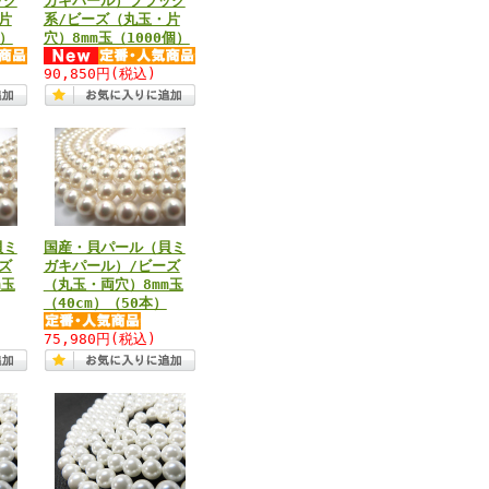
ック
ガキパール）ブラック
片
系/ビーズ（丸玉・片
個）
穴）8mm玉（1000個）
90,850円
(税込)
貝ミ
国産・貝パール（貝ミ
ズ
ガキパール）/ビーズ
m玉
（丸玉・両穴）8mm玉
（40cm）（50本）
75,980円
(税込)