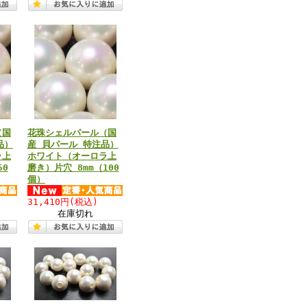
（国
花珠シェルパール（国
品）
産 貝パール 特注品）
ラ上
ホワイト（オーロラ上
50
磨き）片穴 8mm（100
個）
31,410円
(税込)
在庫切れ