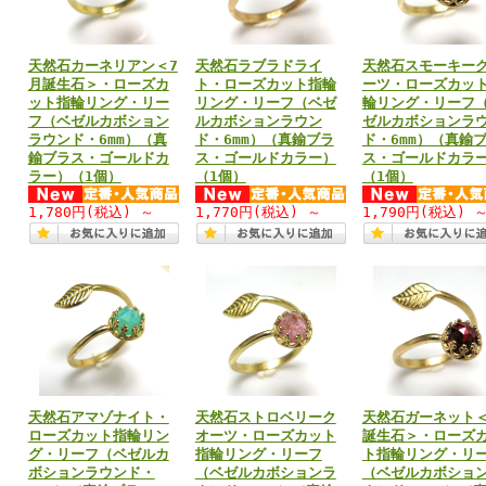
天然石カーネリアン＜7
天然石ラブラドライ
天然石スモーキー
月誕生石＞・ローズカ
ト・ローズカット指輪
ーツ・ローズカッ
ット指輪リング・リー
リング・リーフ（ベゼ
輪リング・リーフ
フ（ベゼルカボション
ルカボションラウン
ゼルカボションラ
ラウンド・6mm）（真
ド・6mm）（真鍮ブラ
ド・6mm）（真鍮
鍮ブラス・ゴールドカ
ス・ゴールドカラー）
ス・ゴールドカラ
ラー）（1個）
（1個）
（1個）
1,780円
(税込)
～
1,770円
(税込)
～
1,790円
(税込)
天然石アマゾナイト・
天然石ストロベリーク
天然石ガーネット＜
ローズカット指輪リン
オーツ・ローズカット
誕生石＞・ローズ
グ・リーフ（ベゼルカ
指輪リング・リーフ
ト指輪リング・リ
ボションラウンド・
（ベゼルカボションラ
（ベゼルカボショ