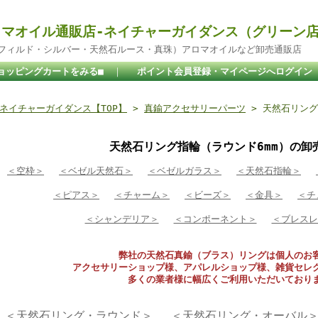
マオイル通販店-ネイチャーガイダンス（グリーン
ドフィルド・シルバー・天然石ルース・真珠）アロマオイルなど卸売通販店
ョッピングカートをみる■
｜
ポイント会員登録・マイページへログイン
ネイチャーガイダンス【TOP】
>
真鍮アクセサリーパーツ
> 天然石リング
天然石リング指輪（ラウンド6mm）の卸
＜空枠＞
＜ベゼル天然石＞
＜ベゼルガラス＞
＜天然石指輪＞
＜ピアス＞
＜チャーム＞
＜ビーズ＞
＜金具＞
＜チ
＜シャンデリア＞
＜コンポーネント＞
＜ブレスレ
弊社の天然石真鍮（ブラス）リングは個人のお
アクセサリーショップ様、アパレルショップ様、雑貨セレ
多くの業者様に幅広くご利用いただいており
＜天然石リング・ラウンド＞
＜天然石リング・オーバル