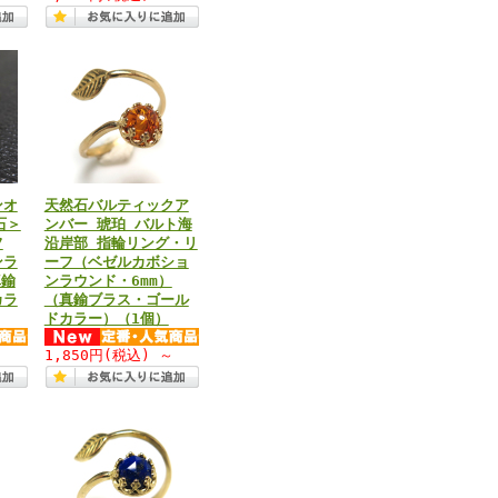
ンオ
天然石バルティックア
石＞
ンバー 琥珀 バルト海
フ
沿岸部 指輪リング・リ
ンラ
ーフ（ベゼルカボショ
真鍮
ンラウンド・6mm）
カラ
（真鍮ブラス・ゴール
ドカラー）（1個）
～
1,850円
(税込)
～