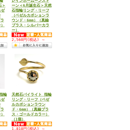
輪
レインボームーンスト
石＞
ーン＜6月誕生石＞天然
ベゼ
石指輪リング・リーフ
ン
（ベゼルカボションラ
ブラ
ウンド・6mm）（真鍮
ー）
ブラス・シルバーカラ
ー）
2,560円
(税込)
～
指輪
天然石パイライト 指輪
ベゼ
リング・リーフ（ベゼ
ン
ルカボションラウン
ブラ
ド・6mm）（真鍮ブラ
ー）
ス・ゴールドカラー）
（1個）
～
1,810円
(税込)
～