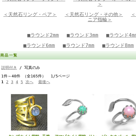
＞
＜天然石リング・ペア＞
＜天然石リング・その他＞
＜
ニア指輪＞
■ラウンド2mm
■ラウンド3mm
■ラウンド4m
■ラウンド6mm
■ラウンド7mm
■ラウンド8mm
商品一覧
説明付き
/ 写真のみ
1件～40件 （全165件） 1/5ページ
1
2
3
4
5
次へ
最後へ