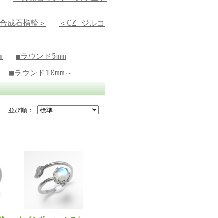
合成石指輪＞
＜CZ ジルコ
m
■ラウンド5mm
■ラウンド10mm～
並び順：