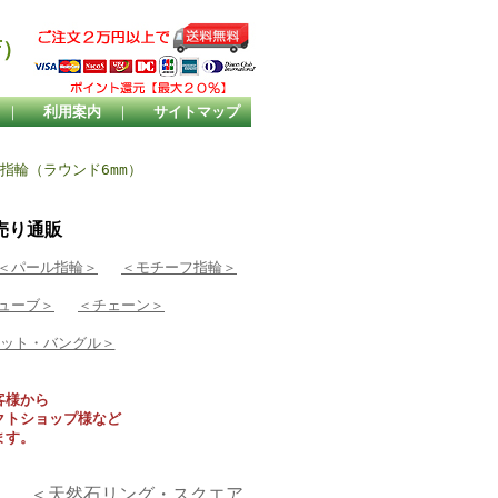
店）
｜
利用案内
｜
サイトマップ
指輪（ラウンド6mm）
売り通販
＜パール指輪＞
＜モチーフ指輪＞
ューブ＞
＜チェーン＞
ット・バングル＞
客様から
クトショップ様など
ます。
＞
＜天然石リング・スクエア