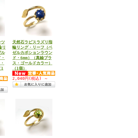
ーツ
天然石ラピスラズリ指
輪リ
輪リング・リーフ（ベ
ゼル
ゼルカボションラウン
ド・
ド・6mm）（真鍮ブラ
ス・
ス・ゴールドカラー）
1
（1個）
2,040円
(税込)
～
～