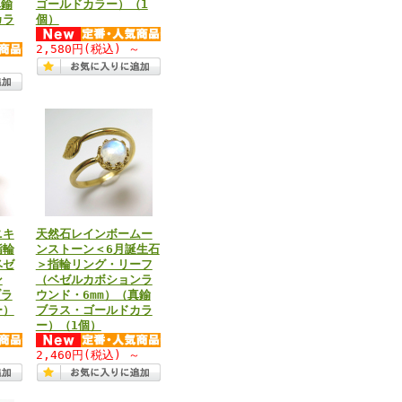
真鍮
ゴールドカラー）（1
カラ
個）
2,580円
(税込)
～
～
ニキ
天然石レインボームー
指輪
ンストーン＜6月誕生石
ベゼ
＞指輪リング・リーフ
ン
（ベゼルカボションラ
ブラ
ウンド・6mm）（真鍮
ー）
ブラス・ゴールドカラ
ー）（1個）
～
2,460円
(税込)
～