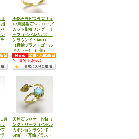
クオ
天然石ラピスラズリ＜
ト指
12月誕生石＞・ローズ
（ベ
カット指輪リング・リ
ウン
ーフ（ベゼルカボショ
ブラ
ンラウンド・6mm）
ー）
（真鍮ブラス・ゴール
ドカラー）（1個）
～
2,460円
(税込)
～
1月
天然石ラリマー指輪リ
カッ
ング・リーフ（ベゼル
ーフ
カボションラウンド・
ンラ
6mm）（真鍮ブラス・