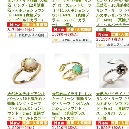
タンザナイト指輪 天然
アマゾナイト指輪 リン
ピンクオパール 指
石 リング＜12月誕生
グ ローズカットリーフ
天然石＜10月誕生
石＞カボションラウン
（ベゼルカボションラ
リング・リーフ（
ド・6mm（真鍮ブラ
ウンド6mm）（真鍮ブ
ルカボションラウ
ス・ゴールドカラー）
ラス・シルバーカラ
ド・6mm）（真鍮
ー）（1個）
ス・シルバーカラ
3,740円
(税込)
（1個）
1,980円
(税込)
2,150円
(税込)
天然石エチオピアンオ
天然石エメラルド ミル
天然石パイライト 
パール＜10月誕生石＞
キーグリーン 指輪リン
リング・リーフ（
指輪リング・ロープ
グ・リーフ（ベゼルカ
ルカボションラウ
（ベゼルカボションラ
ボションラウンド・
ド・6mm）（真鍮
ウンド・6mm）真鍮ブ
6mm）（真鍮ブラス・
ス・シルバーカラ
ラス・ゴールドカラー
ゴールドカラー）
（1個）
3,390円
(税込)
～
1,810円
(税込)
～
1,820円
(税込)