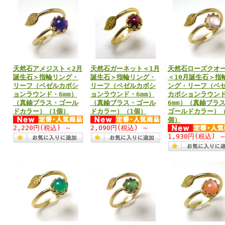
天然石アメジスト＜2月
天然石ガーネット＜1月
天然石ローズクオ
誕生石＞指輪リング・
誕生石＞指輪リング・
＜10月誕生石＞指
リーフ（ベゼルカボシ
リーフ（ベゼルカボシ
ング・リーフ（ベ
ョンラウンド・6mm）
ョンラウンド・6mm）
カボションラウン
（真鍮ブラス・ゴール
（真鍮ブラス・ゴール
6mm）（真鍮ブラ
ドカラー）（1個）
ドカラー）（1個）
ゴールドカラー）（
個）
2,220円
(税込)
～
2,090円
(税込)
～
1,930円
(税込)