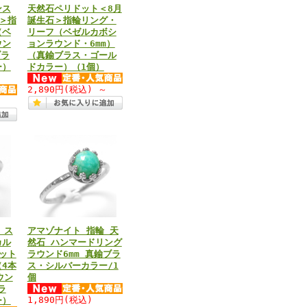
ンス
天然石ペリドット＜8月
＞指
誕生石＞指輪リング・
（ベ
リーフ（ベゼルカボシ
ウン
ョンラウンド・6mm）
ブラ
（真鍮ブラス・ゴール
ー）
ドカラー）（1個）
2,890円
(税込)
～
～
 ス
アマゾナイト 指輪 天
カル
然石 ハンマードリング
ット
ラウンド6mm 真鍮ブラ
4本
ス・シルバーカラー/1
ウン
個
ラ
1,890円
(税込)
ー）