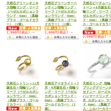
天然石グリーンオニキ
天然石グリーンサーペ
天然石ピーチムー
ス指輪リング・リーフ
ンティン指輪リング・
トーン＜6月誕生石
（ベゼルカボションラ
リーフ（ベゼルカボシ
輪リング・リーフ
ウンド・6mm）（真鍮
ョンラウンド・6mm）
ゼルカボションラ
ブラス・ゴールドカラ
（真鍮ブラス・ゴール
ド・6mm）（真鍮
ー）（1個）
ドカラー）（1個）
ス・ゴールドカラ
（1個）
1,990円
(税込)
～
2,090円
(税込)
～
2,040円
(税込)
天然石シトリン＜11月
天然石アイオライト＜3
天然石リング 指輪
誕生石＞指輪リング・
月・9月誕生石＞指輪リ
プリンググリーン
リーフ（ベゼルカボシ
ング・リーフ（ベゼル
セドニー ローズカ
ョンラウンド・6mm）
カボションラウンド・
ハンマードリング（
（真鍮ブラス・ゴール
6mm）（真鍮ブラス・
爪 カボション ラ
ドカラー）（1個）
ゴールドカラー）（1
ド 6mm）（真鍮ブ
個）
ス・シルバーカラ