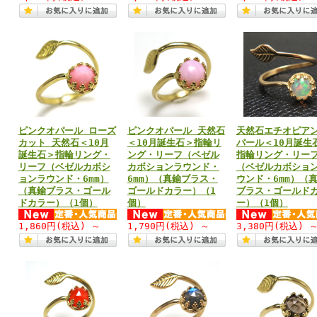
ピンクオパール ローズ
ピンクオパール 天然石
天然石エチオピア
カット 天然石＜10月
＜10月誕生石＞指輪リ
パール＜10月誕生
誕生石＞指輪リング・
ング・リーフ（ベゼル
指輪リング・リー
リーフ（ベゼルカボシ
カボションラウンド・
（ベゼルカボショ
ョンラウンド・6mm）
6mm）（真鍮ブラス・
ウンド・6mm）（
（真鍮ブラス・ゴール
ゴールドカラー）（1
ブラス・ゴールド
ドカラー）（1個）
個）
ー）（1個）
1,860円
(税込)
～
1,790円
(税込)
～
3,380円
(税込)