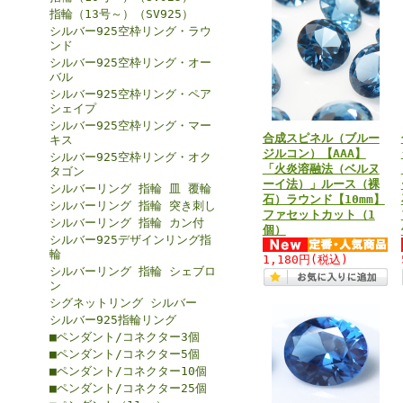
指輪（13号～）（SV925）
シルバー925空枠リング・ラウ
ンド
シルバー925空枠リング・オー
バル
シルバー925空枠リング・ペア
シェイプ
シルバー925空枠リング・マー
合成スピネル（ブルー
キス
ジルコン）【AAA】
シルバー925空枠リング・オク
「火炎溶融法（ベルヌ
タゴン
ーイ法）」ルース（裸
シルバーリング 指輪 皿 覆輪
石）ラウンド【10mm】
シルバーリング 指輪 突き刺し
ファセットカット（1
シルバーリング 指輪 カン付
個）
シルバー925デザインリング指
輪
1,180円
(税込)
シルバーリング 指輪 シェブロ
ン
シグネットリング シルバー
シルバー925指輪リング
■ペンダント/コネクター3個
■ペンダント/コネクター5個
■ペンダント/コネクター10個
■ペンダント/コネクター25個