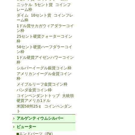
ニッケル 5セント貨 コインフ
レーム枠
ダイム 10セント貨 コインフレ
ーム枠
1ドル貨サカガウィアダラーコイ
ン枠
25セント硬貨クォーターコイン
枠
50セント硬貨ハーフダラーコイ
ン枠
1ドル硬貨アイゼンハワーコイン
枠
シルバーイーグル銀貨コイン枠
アメリカンイーグル金貨コイン
枠
メイプルリーフ金貨コイン枠
パンダ金貨コイン枠
コインペンダントトップ 大統領
硬貨アメリカ1ドル
米国50州25￠ コインペンダン
ト
アルゲンティウムシルバー
ピューター
■エンドパーツ（PW）