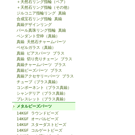
＋天然石リング指輪（ペア）
＋天然石リング指輪（その他）
ジルコニア指輪リング 真鍮
合成宝石リング指輪 真鍮
真鍮デザインリング
パール真珠リング指輪 真鍮
ペンダント空枠（真鍮）
真鍮 天然石チャームパーツ
ベゼルガラス（真鍮）
真鍮 ピアスパーツ ブラス
真鍮 切り売りチェーン ブラス
真鍮チャームパーツ ブラス
真鍮ビーズパーツ ブラス
真鍮アクセサリーパーツ ブラス
チューブ（ブラス真鍮）
コンポーネント（ブラス真鍮）
シャンデリア（ブラス真鍮）
ブレスレット（ブラス真鍮）
メタルビーズパーツ
14KGF ラウンドビーズ
14KGF オーバルビーズ
14KGF スターダストビーズ
14KGF コルゲートビーズ