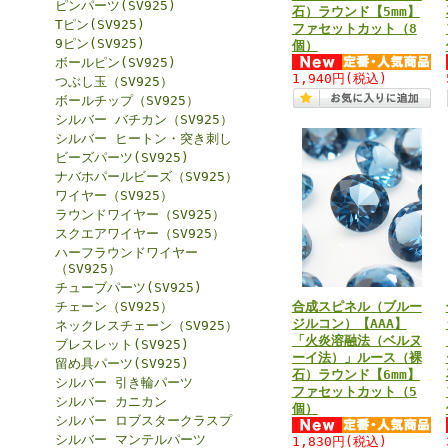
ピンパーツ(SV925)
石）ラウンド【5mm】
Tピン(SV925)
ファセットカット（8
9ピン(SV925)
個）
ボールピン(SV925)
1,940円
(税込)
つぶし玉（SV925）
ボールチップ（SV925）
シルバー バチカン（SV925）
シルバー ヒートン・突き刺し
ビーズパーツ(SV925)
ナバホパールビーズ（SV925）
ワイヤー（SV925）
ラウンドワイヤー（SV925）
スクエアワイヤー（SV925）
ハーフラウンドワイヤー
（SV925）
チューブパーツ(SV925)
チェーン（SV925）
合成スピネル（ブルー
ジルコン）【AAA】
ネックレスチェーン（SV925）
「火炎溶融法（ベルヌ
ブレスレット(SV925)
ーイ法）」ルース（裸
留め具パーツ(SV925)
石）ラウンド【6mm】
シルバー 引き輪パーツ
ファセットカット（5
シルバー カニカン
個）
シルバー ロブスタークラスプ
シルバー マンテルパーツ
1,830円
(税込)