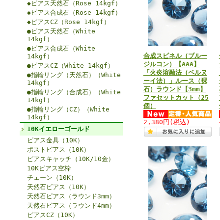
◆ピアス天然石（Rose 14kgf）
◆ピアス合成石（Rose 14kgf）
◆ピアスCZ（Rose 14kgf）
●ピアス天然石（White
14kgf）
●ピアス合成石（White
合成スピネル（ブルー
14kgf）
ジルコン）【AAA】
●ピアスCZ（White 14kgf）
「火炎溶融法（ベルヌ
●指輪リング（天然石）（White
ーイ法）」ルース（裸
14kgf）
石）ラウンド【3mm】
●指輪リング（合成石）（White
ファセットカット（25
14kgf）
個）
●指輪リング（CZ）（White
14kgf）
2,380円
(税込)
10Kイエローゴールド
ピアス金具（10K）
ポストピアス（10K）
ピアスキャッチ（10K/10金）
10Kピアス空枠
チェーン（10K）
天然石ピアス（10K）
天然石ピアス（ラウンド3mm）
天然石ピアス（ラウンド4mm）
ピアスCZ（10K）