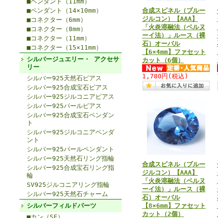
■ペンダント（11mm）
■ペンダント（14×10mm）
合成スピネル（ブルー
ジルコン）【AAA】
■コネクター（6mm）
「火炎溶融法（ベルヌ
■コネクター（8mm）
ーイ法）」ルース（裸
■コネクター（11mm）
石）オーバル
■コネクター（15×11mm）
【6×4mm】ファセット
シルバージュエリー・ アクセサ
カット（6個）
リー
1,780円
(税込)
シルバー925天然石ピアス
シルバー925合成宝石ピアス
シルバー925ジルコニアピアス
シルバー925パールピアス
シルバー925合成宝石ペンダン
ト
シルバー925ジルコニアペンダ
ント
シルバー925パールペンダント
シルバー925天然石リング指輪
合成スピネル（ブルー
シルバー925合成宝石リング指
ジルコン）【AAA】
輪
「火炎溶融法（ベルヌ
SV925ジルコニアリング指輪
ーイ法）」ルース（裸
シルバー925天然石チャーム
石）オーバル
シルバーフィルドパーツ
【8×6mm】ファセット
カット（2個）
■カン（SF）