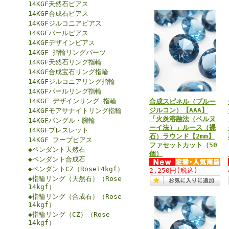
14KGF天然石ピアス
14KGF合成石ピアス
14KGFジルコニアピアス
14KGFパールピアス
14KGFデザインピアス
14KGF 指輪リングパーツ
14KGF天然石リング指輪
14KGF合成宝石リング指輪
14KGFジルコニアリング指輪
14KGFパールリング指輪
14KGF デザインリング 指輪
合成スピネル（ブルー
ジルコン）【AAA】
14KGFモアサナイトリング指輪
「火炎溶融法（ベルヌ
14KGFバングル・腕輪
ーイ法）」ルース（裸
14KGFブレスレット
石）ラウンド【2mm】
14KGF フープピアス
ファセットカット（50
◆ペンダント天然石
個）
◆ペンダント合成石
◆ペンダントCZ（Rose14kgf）
2,250円
(税込)
◆指輪リング（天然石）（Rose
14kgf）
◆指輪リング（合成石）（Rose
14kgf）
◆指輪リング（CZ）（Rose
14kgf）