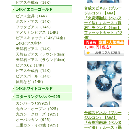
ピアス合成石（10K）
合成スピネル（ブルー
14Kイエローゴールド
ジルコン）【AAA】
ピアス金具（14K）
「火炎溶融法（ベルヌ
ポストピアス（14K）
ーイ法）」ルース（裸
フックピアス（14K）
石）ラウンド【4mm】
アメリカンピアス（14K）
ファセットカット（12
個）
ピアスキャッチ（14K/14金）
14Kピアス空枠
1,880円
(税込)
天然石ピアス（14K）
天然石ピアス（ラウンド3mm）
天然石ピアス（ラウンド4mm）
ピアスCZ（14K）
ピアス合成石（14K）
ピアスパール（14K）
留具など（14K）
14Kホワイトゴールド
スターリングシルバー925
カンパーツ(SV925)
丸カン・オープン（925）
合成スピネル（ブルー
丸カン・クローズ（925）
ジルコン）【AAA】
オーバルカン（925）
「火炎溶融法（ベルヌ
二重カン・その他（925）
ーイ法）」ルース（裸