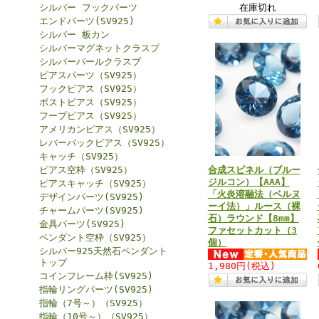
シルバー フックパーツ
在庫切れ
エンドパーツ(SV925)
シルバー 板カン
シルバーマグネットクラスプ
シルバーパールクラスプ
ピアスパーツ（SV925）
フックピアス（SV925）
ポストピアス（SV925）
フープピアス（SV925）
アメリカンピアス（SV925）
レバーバックピアス（SV925）
キャッチ（SV925）
ピアス空枠（SV925）
合成スピネル（ブルー
ジルコン）【AAA】
ピアスキャッチ（SV925）
「火炎溶融法（ベルヌ
デザインパーツ(SV925)
ーイ法）」ルース（裸
チャームパーツ(SV925)
石）ラウンド【8mm】
金具パーツ(SV925)
ファセットカット（3
ペンダント空枠（SV925）
個）
シルバー925天然石ペンダント
トップ
1,980円
(税込)
コインフレーム枠(SV925)
指輪リングパーツ(SV925)
指輪（7号～）（SV925）
指輪（10号～）（SV925）