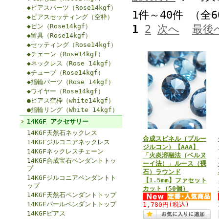
◆ピアスパーツ（Rose14kgf）
1件～40件 （全
◆ピアスセッティング（空枠）
◆ピン（Rose14kgf）
1
2
次へ
最後
◆留具（Rose14kgf）
◆セッティング（Rose14kgf）
◆チェーン（Rose14kgf）
◆ネックレス（Rose 14kgf）
◆チューブ（Rose14kgf）
◆指輪パーツ（Rose 14kgf）
◆ワイヤー（Rose14kgf）
●ピアス空枠（white14kgf）
●指輪リング（White 14kgf）
14KGF アクセサリー
14KGF天然石ネックレス
合成スピネル（ブルー
14KGFジルコニアネックレス
ジルコン）【AAA】
14KGFネックレスチェーン
「火炎溶融法（ベルヌ
14KGF合成宝石ペンダントトッ
ーイ法）」ルース（裸
プ
石）ラウンド
14KGFジルコニアペンダントト
【1.5mm】ファセット
ップ
カット（50個）
14KGF天然石ペンダントトップ
14KGFパールペンダントトップ
1,780円
(税込)
14KGFピアス