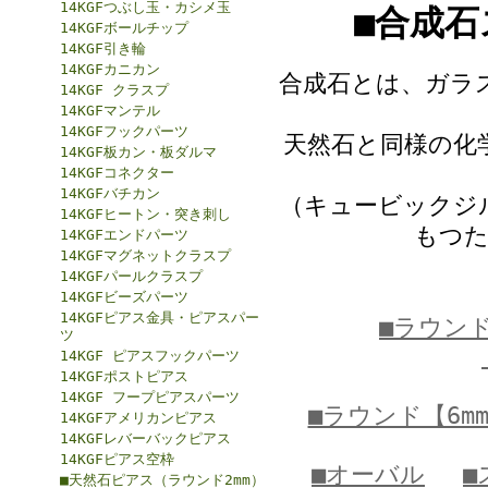
14KGFつぶし玉・カシメ玉
■合成
14KGFボールチップ
14KGF引き輪
14KGFカニカン
合成石とは、ガラ
14KGF クラスプ
14KGFマンテル
14KGFフックパーツ
天然石と同様の化
14KGF板カン・板ダルマ
14KGFコネクター
14KGFバチカン
（キュービックジ
14KGFヒートン・突き刺し
もつた
14KGFエンドパーツ
14KGFマグネットクラスプ
14KGFパールクラスプ
14KGFビーズパーツ
14KGFピアス金具・ピアスパー
■ラウンド
ツ
14KGF ピアスフックパーツ
14KGFポストピアス
14KGF フープピアスパーツ
■ラウンド【6m
14KGFアメリカンピアス
14KGFレバーバックピアス
14KGFピアス空枠
■オーバル
■
■天然石ピアス（ラウンド2mm）